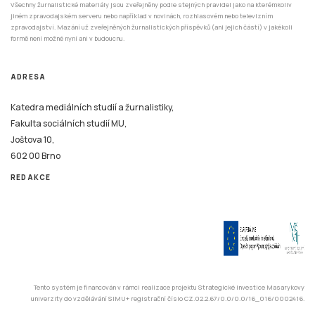
Všechny žurnalistické materiály jsou zveřejněny podle stejných pravidel jako na kterémkoliv
jiném zpravodajském serveru nebo například v novinách, rozhlasovém nebo televizním
zpravodajství. Mazání už zveřejněných žurnalistických příspěvků (ani jejich částí) v jakékoli
formě není možné nyní ani v budoucnu.
ADRESA
Katedra mediálních studií a žurnalistiky,
Fakulta sociálních studií MU,
Joštova 10,
602 00 Brno
REDAKCE
Tento systém je financován v rámci realizace projektu Strategické investice Masarykovy
univerzity do vzdělávání SIMU+ registrační číslo CZ.02.2.67/0.0/0.0/16_016/0002416.