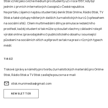
Stisk vznikl jako cvičné médium pro studenty už v roce 1997, kdy byl
jedním z prvních internetových časopisů v České republice.
Na portálu zájemci najdou studentský deník Stisk Online, Rádio Stisk, TV
Stisk a také výstupy některých dalších žurnalistických kurzů (s přesahem
na sociální sítě). Cílem multimediální dílny je simulace redakčního
prostředí, každý student si tak může vyzkoušet všechny základní role při
výrobě online zpravodajského či publicistického obsahu i související
působení na sociálních sítích a připravit se tak na praxi v různých typech
médií.
TIRÁŽ
Tiskové zprávy a náměty pro tvorbu žurnalistických materiálů pro Online
Stisk, Rádio Stisk a TV Stisk zasílejte pouze na e-mail:
email
stisk.munimedia@gmail.com
NEWSLETTER