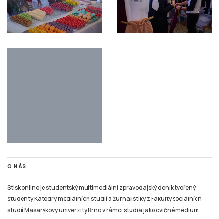
O NÁS
Stisk online je studentský multimediální zpravodajský deník tvořený
studenty Katedry mediálních studií a žurnalistiky z Fakulty sociálních
studií Masarykovy univerzity Brno v rámci studia jako cvičné médium.