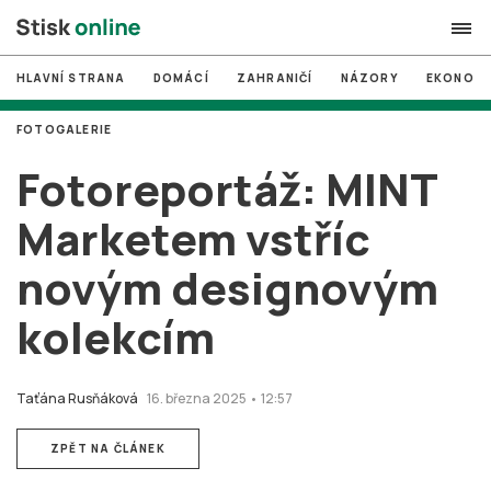
HLAVNÍ STRANA
DOMÁCÍ
ZAHRANIČÍ
NÁZORY
EKONOMI
search
FOTOGALERIE
#
MUNI
Fotoreportáž: MINT
#
Brno
Marketem vstříc
#
volby
novým designovým
login
PŘIHLÁSIT SE
kolekcím
Zapomněli jste heslo?
Založit nový účet
Taťána Rusňáková
16. března 2025 • 12:57
ZPĚT NA ČLÁNEK