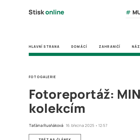
#
MU
HLAVNÍ STRANA
DOMÁCÍ
ZAHRANIČÍ
NÁ
FOTOGALERIE
Fotoreportáž: MI
kolekcím
Taťána Rusňáková
16. března 2025 • 12:57
ZPĚT NA ČLÁNEK