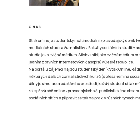
O NÁS
Stisk online je studentský multimediální zpravodajský deník t
mediálních studií a žurnalistiky z Fakulty sociálních studií Ma
studia jako cvičné médium. Stisk vznikl jako cvičné médium pro 
jedním z prvních internetových časopisů v České republice.
Na portálu zájemci najdou studentský deník Stisk Online, Rádio
některých dalších žurnalistických kurzů (s přesahem na sociál
dílny je simulace redakčního prostředí, každý student si tak 
role při výrobě online zpravodajského či publicistického obsahu
sociálních sítích a připravit se tak na praxi v různých typech mé