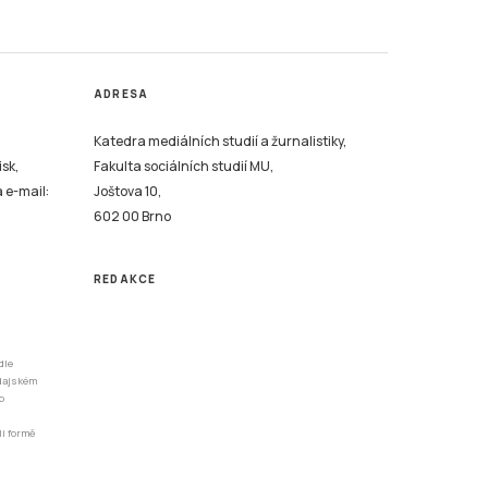
ADRESA
Katedra mediálních studií a žurnalistiky,
isk,
Fakulta sociálních studií MU,
a e-mail:
Joštova 10,
602 00 Brno
REDAKCE
dle
odajském
o
li formě