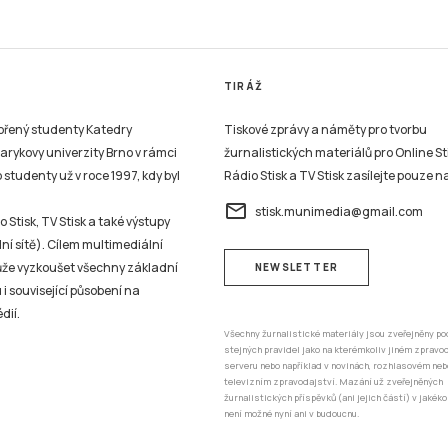
TIRÁŽ
vořený studenty Katedry
Tiskové zprávy a náměty pro tvorbu
sarykovy univerzity Brno v rámci
žurnalistických materiálů pro Online St
studenty už v roce 1997, kdy byl
Rádio Stisk a TV Stisk zasílejte pouze n
email
stisk.munimedia@gmail.com
 Stisk, TV Stisk a také výstupy
ní sítě). Cílem multimediální
může vyzkoušet všechny základní
NEWSLETTER
 i související působení na
dií.
Všechny žurnalistické materiály jsou zveřejněny po
stejných pravidel jako na kterémkoliv jiném zprav
serveru nebo například v novinách, rozhlasovém neb
televizním zpravodajství. Mazání už zveřejněných
žurnalistických příspěvků (ani jejich částí) v jakéko
není možné nyní ani v budoucnu.