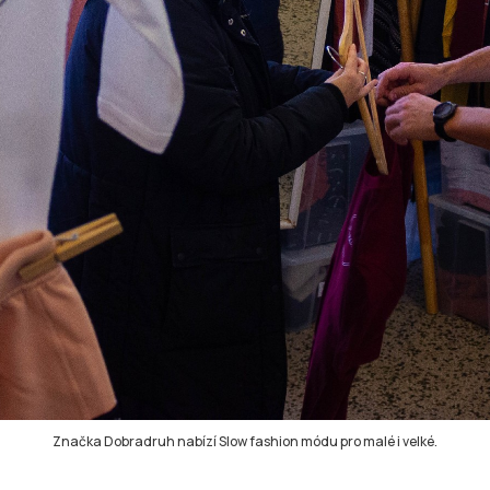
Značka Dobradruh nabízí Slow fashion módu pro malé i velké.