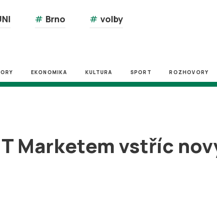
NI
#
Brno
#
volby
ZORY
EKONOMIKA
KULTURA
SPORT
ROZHOVORY
NT Marketem vstříc no