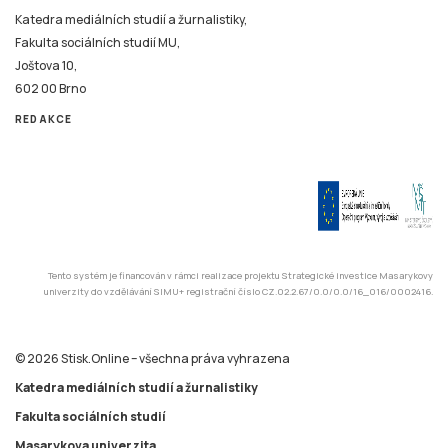
Katedra mediálních studií a žurnalistiky,
Fakulta sociálních studií MU,
Joštova 10,
602 00 Brno
REDAKCE
Tento systém je financován v rámci realizace projektu Strategické investice Masarykovy
univerzity do vzdělávání SIMU+ registrační číslo CZ.02.2.67/0.0/0.0/16_016/0002416.
© 2026 Stisk.Online – všechna práva vyhrazena
Katedra mediálních studií a žurnalistiky
Fakulta sociálních studií
Masarykova univerzita