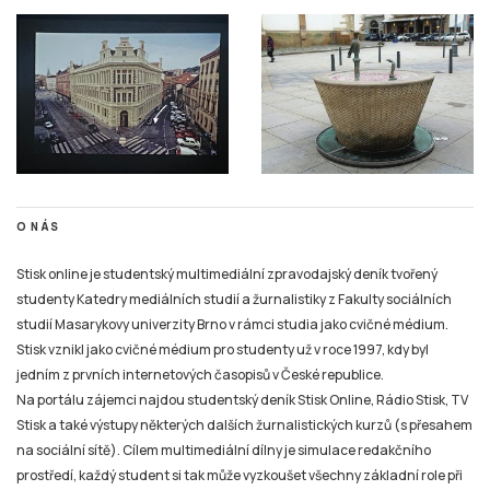
O NÁS
Stisk online je studentský multimediální zpravodajský deník tvořený
studenty Katedry mediálních studií a žurnalistiky z Fakulty sociálních
studií Masarykovy univerzity Brno v rámci studia jako cvičné médium.
Stisk vznikl jako cvičné médium pro studenty už v roce 1997, kdy byl
jedním z prvních internetových časopisů v České republice.
Na portálu zájemci najdou studentský deník Stisk Online, Rádio Stisk, TV
Stisk a také výstupy některých dalších žurnalistických kurzů (s přesahem
na sociální sítě). Cílem multimediální dílny je simulace redakčního
prostředí, každý student si tak může vyzkoušet všechny základní role při