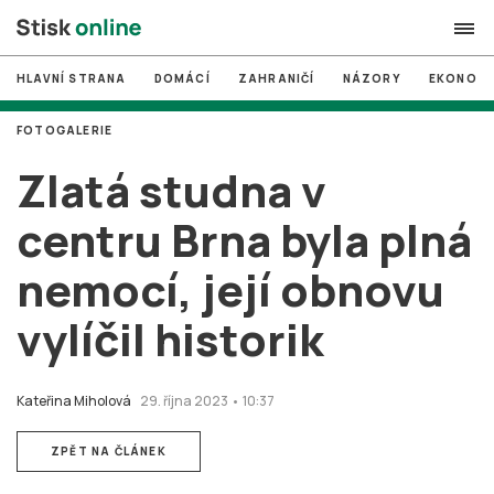
HLAVNÍ STRANA
DOMÁCÍ
ZAHRANIČÍ
NÁZORY
EKONOMI
search
FOTOGALERIE
#
MUNI
Zlatá studna v
#
Brno
centru Brna byla plná
#
volby
nemocí, její obnovu
login
PŘIHLÁSIT SE
vylíčil historik
Zapomněli jste heslo?
Založit nový účet
Kateřina Miholová
29. října 2023 • 10:37
ZPĚT NA ČLÁNEK