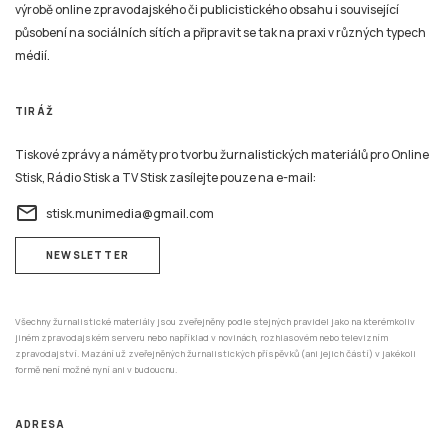
výrobě online zpravodajského či publicistického obsahu i související
působení na sociálních sítích a připravit se tak na praxi v různých typech
médií.
TIRÁŽ
Tiskové zprávy a náměty pro tvorbu žurnalistických materiálů pro Online
Stisk, Rádio Stisk a TV Stisk zasílejte pouze na e-mail:
email
stisk.munimedia@gmail.com
NEWSLETTER
Všechny žurnalistické materiály jsou zveřejněny podle stejných pravidel jako na kterémkoliv
jiném zpravodajském serveru nebo například v novinách, rozhlasovém nebo televizním
zpravodajství. Mazání už zveřejněných žurnalistických příspěvků (ani jejich částí) v jakékoli
formě není možné nyní ani v budoucnu.
ADRESA