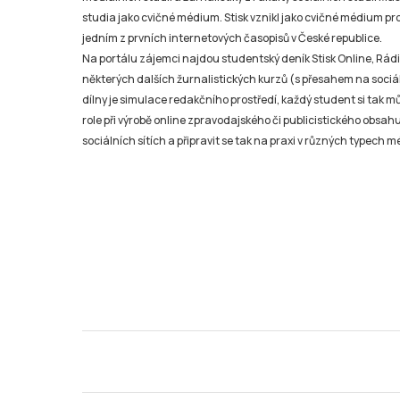
studia jako cvičné médium. Stisk vznikl jako cvičné médium pro 
jedním z prvních internetových časopisů v České republice.
Na portálu zájemci najdou studentský deník Stisk Online, Rádio
některých dalších žurnalistických kurzů (s přesahem na sociál
dílny je simulace redakčního prostředí, každý student si tak 
role při výrobě online zpravodajského či publicistického obsahu
sociálních sítích a připravit se tak na praxi v různých typech mé