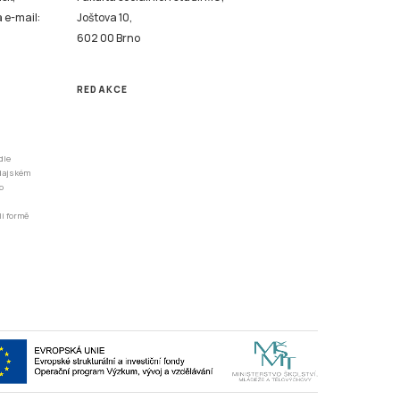
a e-mail:
Joštova 10,
602 00 Brno
REDAKCE
dle
odajském
o
li formě