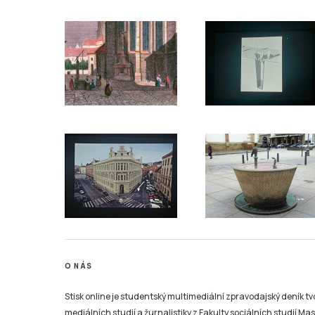
O NÁS
Stisk online je studentský multimediální zpravodajský deník t
mediálních studií a žurnalistiky z Fakulty sociálních studií Ma