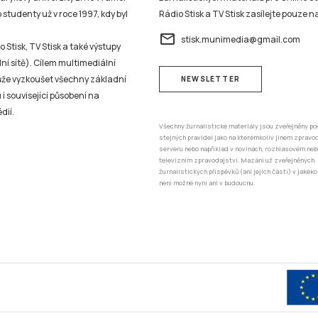
studenty už v roce 1997, kdy byl
Rádio Stisk a TV Stisk zasílejte pouze n
email
stisk.munimedia@gmail.com
 Stisk, TV Stisk a také výstupy
ní sítě). Cílem multimediální
může vyzkoušet všechny základní
NEWSLETTER
 i související působení na
dií.
Všechny žurnalistické materiály jsou zveřejněny po
stejných pravidel jako na kterémkoliv jiném zprav
serveru nebo například v novinách, rozhlasovém neb
televizním zpravodajství. Mazání už zveřejněných
žurnalistických příspěvků (ani jejich částí) v jakéko
není možné nyní ani v budoucnu.