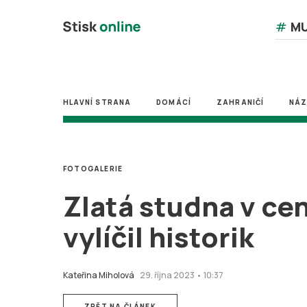
#
MU
HLAVNÍ STRANA
DOMÁCÍ
ZAHRANIČÍ
NÁ
FOTOGALERIE
Zlatá studna v cen
vylíčil historik
Kateřina Miholová
29. října 2023 • 10:37
ZPĚT NA ČLÁNEK