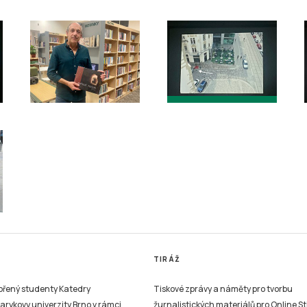
TIRÁŽ
vořený studenty Katedry
Tiskové zprávy a náměty pro tvorbu
sarykovy univerzity Brno v rámci
žurnalistických materiálů pro Online St