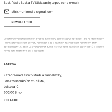
Stisk, Rádio Stisk a TV Stisk zasílejte pouze na e-mail:
email
stisk.munimedia@gmail.com
NEWSLETTER
Všechny žurnalistické materiály jsou zveřejněny podle stejných pravidel jako na kterémkoliv
jiném zpravodajském serveru nebo například v novinách, rozhlasovém nebo televizním
zpravodajství. Mazání už zveřejněných žurnalistických příspěvků (ani jejich částí) v jakékoli
formě není možné nyní ani v budoucnu.
ADRESA
Katedra mediálních studií a žurnalistiky,
Fakulta sociálních studií MU,
Joštova 10,
602 00 Brno
REDAKCE