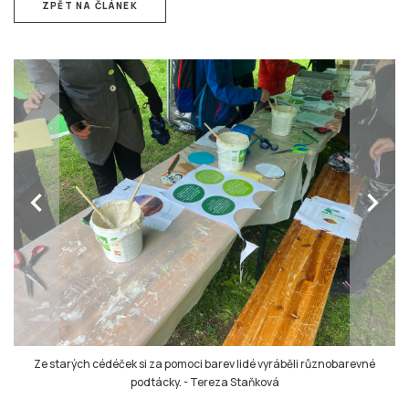
ZPĚT NA ČLÁNEK
chevron_left
chevron_right
Ze starých cédéček si za pomoci barev lidé vyráběli různobarevné
podtácky.
-
Tereza Staňková