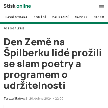
HLAVNÍ STRANA
DOMÁCÍ
ZAHRANIČÍ
NÁZORY
EKONOMI
search
FOTOGALERIE
#
MUNI
Den Země na
#
Brno
Špilberku lidé prožili
#
volby
se slam poetry a
login
PŘIHLÁSIT SE
programem o
Zapomněli jste heslo?
Založit nový účet
udržitelnosti
Tereza Staňková
20. dubna 2024 • 22:00