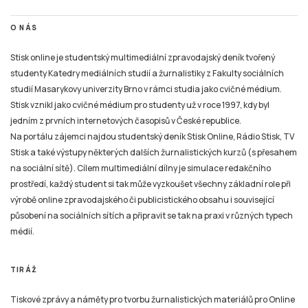
O NÁS
Stisk online je studentský multimediální zpravodajský deník tvořený
studenty Katedry mediálních studií a žurnalistiky z Fakulty sociálních
studií Masarykovy univerzity Brno v rámci studia jako cvičné médium.
Stisk vznikl jako cvičné médium pro studenty už v roce 1997, kdy byl
jedním z prvních internetových časopisů v České republice.
Na portálu zájemci najdou studentský deník Stisk Online, Rádio Stisk, TV
Stisk a také výstupy některých dalších žurnalistických kurzů (s přesahem
na sociální sítě). Cílem multimediální dílny je simulace redakčního
prostředí, každý student si tak může vyzkoušet všechny základní role při
výrobě online zpravodajského či publicistického obsahu i související
působení na sociálních sítích a připravit se tak na praxi v různých typech
médií.
TIRÁŽ
Tiskové zprávy a náměty pro tvorbu žurnalistických materiálů pro Online