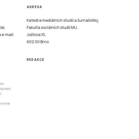
ADRESA
Katedra mediálních studií a žurnalistiky,
isk,
Fakulta sociálních studií MU,
a e-mail:
Joštova 10,
602 00 Brno
REDAKCE
dle
odajském
o
li formě