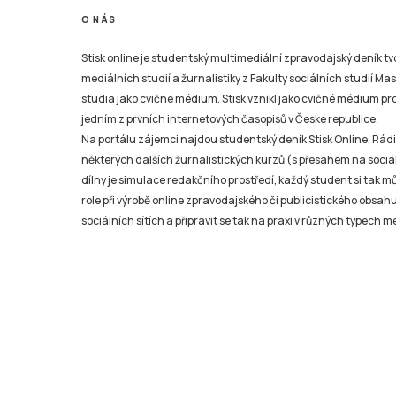
O NÁS
Stisk online je studentský multimediální zpravodajský deník t
mediálních studií a žurnalistiky z Fakulty sociálních studií Ma
studia jako cvičné médium. Stisk vznikl jako cvičné médium pro 
jedním z prvních internetových časopisů v České republice.
Na portálu zájemci najdou studentský deník Stisk Online, Rádio
některých dalších žurnalistických kurzů (s přesahem na sociál
dílny je simulace redakčního prostředí, každý student si tak 
role při výrobě online zpravodajského či publicistického obsahu
sociálních sítích a připravit se tak na praxi v různých typech mé