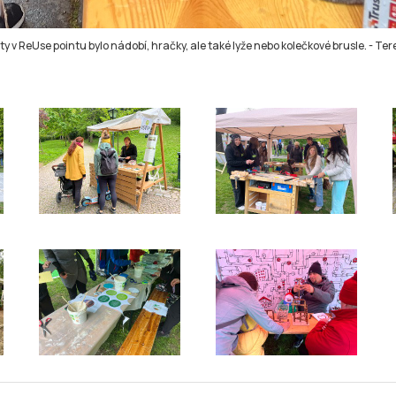
y v ReUse pointu bylo nádobí, hračky, ale také lyže nebo kolečkové brusle.
-
Ter