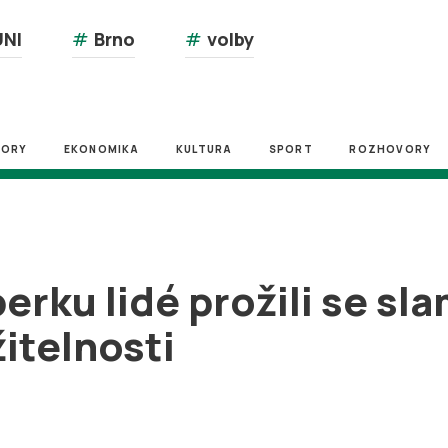
NI
#
Brno
#
volby
ZORY
EKONOMIKA
KULTURA
SPORT
ROZHOVORY
rku lidé prožili se sla
itelnosti