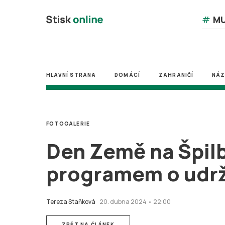
#
MU
HLAVNÍ STRANA
DOMÁCÍ
ZAHRANIČÍ
NÁ
FOTOGALERIE
Den Země na Špilbe
programem o udrž
Tereza Staňková
20. dubna 2024 • 22:00
ZPĚT NA ČLÁNEK