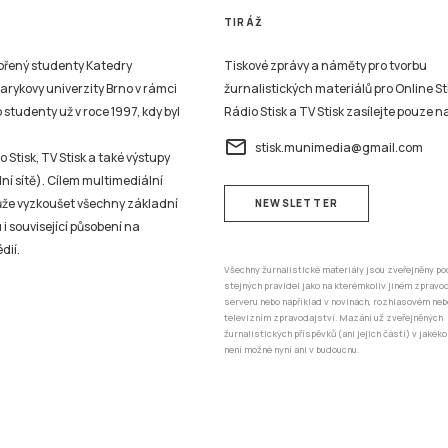
TIRÁŽ
vořený studenty Katedry
Tiskové zprávy a náměty pro tvorbu
sarykovy univerzity Brno v rámci
žurnalistických materiálů pro Online St
studenty už v roce 1997, kdy byl
Rádio Stisk a TV Stisk zasílejte pouze n
email
stisk.munimedia@gmail.com
 Stisk, TV Stisk a také výstupy
ní sítě). Cílem multimediální
může vyzkoušet všechny základní
NEWSLETTER
 i související působení na
dií.
Všechny žurnalistické materiály jsou zveřejněny po
stejných pravidel jako na kterémkoliv jiném zprav
serveru nebo například v novinách, rozhlasovém neb
televizním zpravodajství. Mazání už zveřejněných
žurnalistických příspěvků (ani jejich částí) v jakéko
není možné nyní ani v budoucnu.