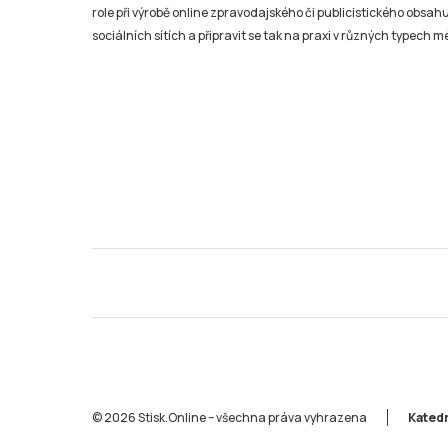
role při výrobě online zpravodajského či publicistického obsahu
sociálních sítích a připravit se tak na praxi v různých typech mé
© 2026 Stisk.Online – všechna práva vyhrazena
Katedr