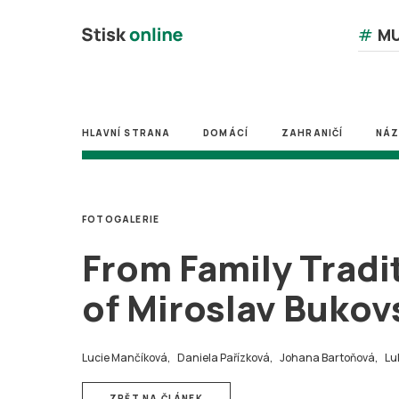
#
MU
HLAVNÍ STRANA
DOMÁCÍ
ZAHRANIČÍ
NÁ
FOTOGALERIE
From Family Tradi
of Miroslav Bukov
Lucie Mančíková,
Daniela Pařízková,
Johana Bartoňová,
Lu
ZPĚT NA ČLÁNEK