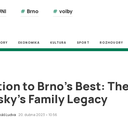
NI
#
Brno
#
volby
ZORY
EKONOMIKA
KULTURA
SPORT
ROZHOVORY
tion to Brno’s Best: T
sky’s Family Legacy
káš Ludva
20. dubna 2023 • 10:56