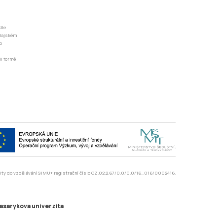
dle
odajském
o
li formě
rzity do vzdělávání SIMU+ registrační číslo CZ.02.2.67/0.0/0.0/16_016/0002416.
asarykova univerzita