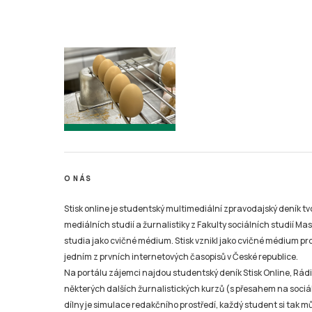
O NÁS
Stisk online je studentský multimediální zpravodajský deník t
mediálních studií a žurnalistiky z Fakulty sociálních studií Ma
studia jako cvičné médium. Stisk vznikl jako cvičné médium pro 
jedním z prvních internetových časopisů v České republice.
Na portálu zájemci najdou studentský deník Stisk Online, Rádio
některých dalších žurnalistických kurzů (s přesahem na sociál
dílny je simulace redakčního prostředí, každý student si tak 