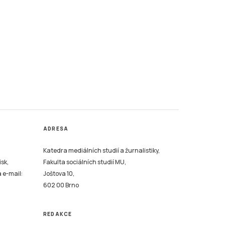
ADRESA
Katedra mediálních studií a žurnalistiky,
isk,
Fakulta sociálních studií MU,
a e-mail:
Joštova 10,
602 00 Brno
REDAKCE