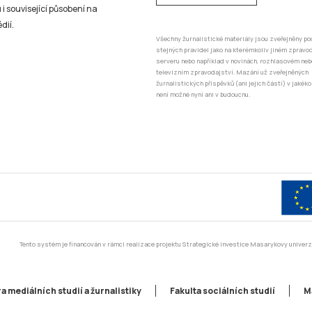
 i související působení na
dií.
Všechny žurnalistické materiály jsou zveřejněny po
stejných pravidel jako na kterémkoliv jiném zprav
serveru nebo například v novinách, rozhlasovém neb
televizním zpravodajství. Mazání už zveřejněných
žurnalistických příspěvků (ani jejich částí) v jakéko
není možné nyní ani v budoucnu.
Tento systém je financován v rámci realizace projektu Strategické investice Masarykovy unive
a mediálních studií a žurnalistiky
Fakulta sociálních studií
M