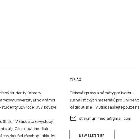
TIRÁŽ
vořený studenty Katedry
Tiskové zprávy a náměty pro tvorbu
sarykovy univerzity Brno v rámci
žurnalistických materiálů pro Online St
studenty už v roce 1997, kdy byl
Rádio Stisk a TV Stisk zasílejte pouze n
email
stisk.munimedia@gmail.com
 Stisk, TV Stisk a také výstupy
ní sítě). Cílem multimediální
může vyzkoušet všechny základní
NEWSLETTER