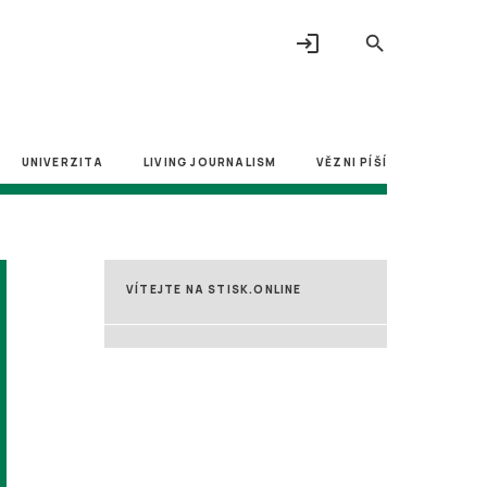
login
search
UNIVERZITA
LIVING JOURNALISM
VĚZNI PÍŠÍ
VÍTEJTE NA STISK.ONLINE