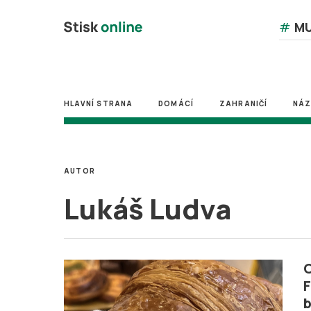
#
MU
HLAVNÍ STRANA
DOMÁCÍ
ZAHRANIČÍ
NÁ
AUTOR
Lukáš Ludva
C
F
b