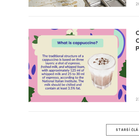
2
C
C
P
2
STARŠÍ ČL