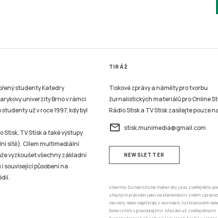
TIRÁŽ
vořený studenty Katedry
Tiskové zprávy a náměty pro tvorbu
sarykovy univerzity Brno v rámci
žurnalistických materiálů pro Online St
studenty už v roce 1997, kdy byl
Rádio Stisk a TV Stisk zasílejte pouze n
email
stisk.munimedia@gmail.com
 Stisk, TV Stisk a také výstupy
ní sítě). Cílem multimediální
může vyzkoušet všechny základní
NEWSLETTER
 i související působení na
dií.
Všechny žurnalistické materiály jsou zveřejněny po
stejných pravidel jako na kterémkoliv jiném zprav
serveru nebo například v novinách, rozhlasovém neb
televizním zpravodajství. Mazání už zveřejněných