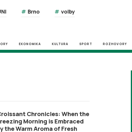
NI
#
Brno
#
volby
ZORY
EKONOMIKA
KULTURA
SPORT
ROZHOVORY
roissant Chronicles: When the
reezing Morning is Embraced
y the Warm Aroma of Fresh