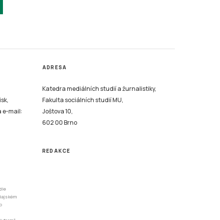
ADRESA
Katedra mediálních studií a žurnalistiky,
isk,
Fakulta sociálních studií MU,
a e-mail:
Joštova 10,
602 00 Brno
REDAKCE
dle
odajském
o