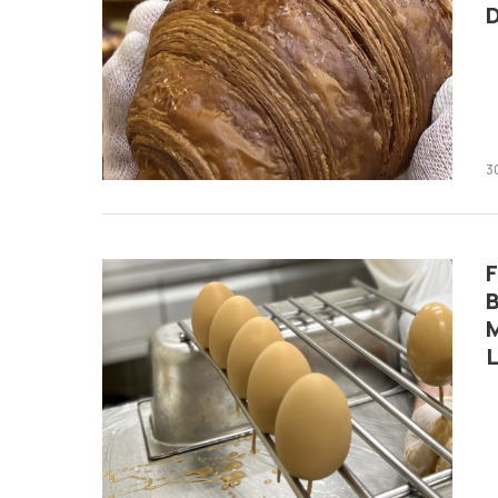
3
F
B
M