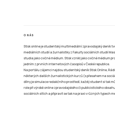
O NÁS
Stisk online je studentský multimediální zpravodajský deník t
mediálních studií a žurnalistiky z Fakulty sociálních studií Ma
studia jako cvičné médium. Stisk vznikl jako cvičné médium pro 
jedním z prvních internetových časopisů v České republice.
Na portálu zájemci najdou studentský deník Stisk Online, Rádio
některých dalších žurnalistických kurzů (s přesahem na sociál
dílny je simulace redakčního prostředí, každý student si tak 
role při výrobě online zpravodajského či publicistického obsahu
sociálních sítích a připravit se tak na praxi v různých typech mé