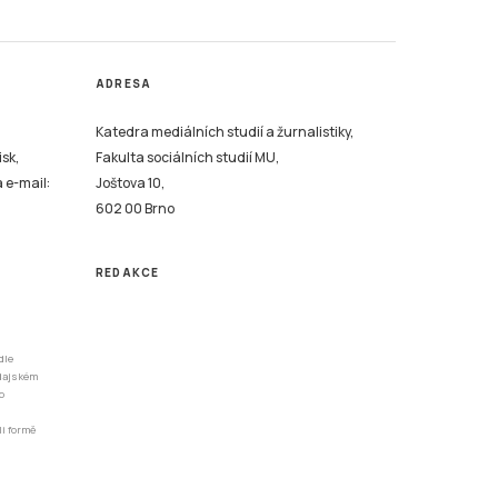
ADRESA
Katedra mediálních studií a žurnalistiky,
isk,
Fakulta sociálních studií MU,
a e-mail:
Joštova 10,
602 00 Brno
REDAKCE
dle
odajském
o
li formě