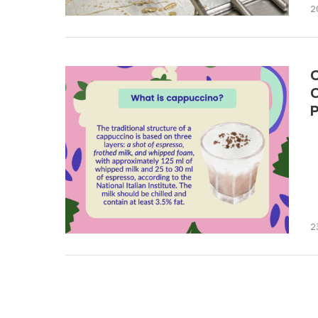
2
C
C
P
2