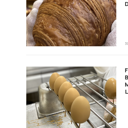
3
F
B
M