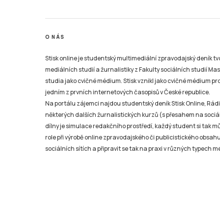
O NÁS
Stisk online je studentský multimediální zpravodajský deník t
mediálních studií a žurnalistiky z Fakulty sociálních studií Ma
studia jako cvičné médium. Stisk vznikl jako cvičné médium pro 
jedním z prvních internetových časopisů v České republice.
Na portálu zájemci najdou studentský deník Stisk Online, Rádio
některých dalších žurnalistických kurzů (s přesahem na sociál
dílny je simulace redakčního prostředí, každý student si tak 
role při výrobě online zpravodajského či publicistického obsahu
sociálních sítích a připravit se tak na praxi v různých typech mé