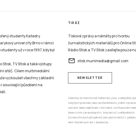
TIRÁŽ
vořený studenty Katedry
Tiskové zprávy a náměty pro tvorbu
sarykovy univerzity Brno v rámci
žurnalistických materiálů pro Online St
studenty už v roce 1997, kdy byl
Rádio Stisk a TV Stisk zasílejte pouze n
email
stisk.munimedia@gmail.com
 Stisk, TV Stisk a také výstupy
ní sítě). Cílem multimediální
může vyzkoušet všechny základní
NEWSLETTER
 i související působení na
dií.
Všechny žurnalistické materiály jsou zveřejněny po
stejných pravidel jako na kterémkoliv jiném zprav
serveru nebo například v novinách, rozhlasovém neb
televizním zpravodajství. Mazání už zveřejněných
žurnalistických příspěvků (ani jejich částí) v jakéko
není možné nyní ani v budoucnu.