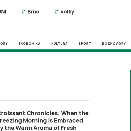
NI
#
Brno
#
volby
ZORY
EKONOMIKA
KULTURA
SPORT
ROZHOVORY
roissant Chronicles: When the
reezing Morning is Embraced
y the Warm Aroma of Fresh