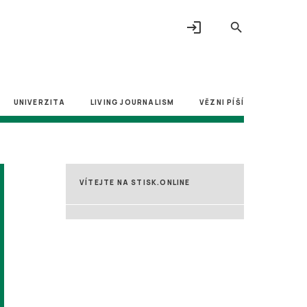
login
search
UNIVERZITA
LIVING JOURNALISM
VĚZNI PÍŠÍ
VÍTEJTE NA STISK.ONLINE