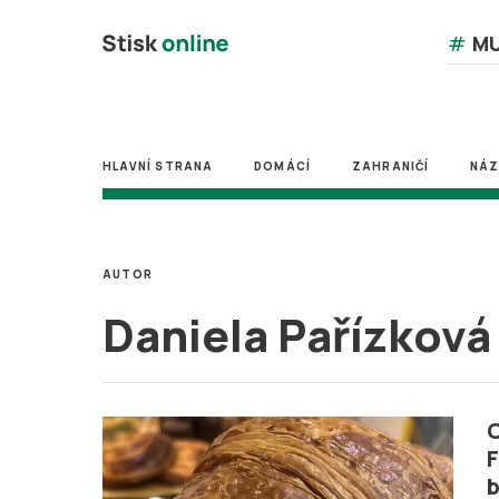
#
MU
HLAVNÍ STRANA
DOMÁCÍ
ZAHRANIČÍ
NÁ
AUTOR
Daniela Pařízková
C
F
b