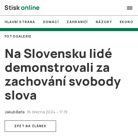
HLAVNÍ STRANA
DOMÁCÍ
ZAHRANIČÍ
NÁZORY
EKONOMI
search
FOTOGALERIE
#
MUNI
Na Slovensku lidé
#
Brno
demonstrovali za
#
volby
zachování svobody
login
PŘIHLÁSIT SE
slova
Zapomněli jste heslo?
Založit nový účet
Jakub Baťa
16. března 2024 • 17:19
ZPĚT NA ČLÁNEK