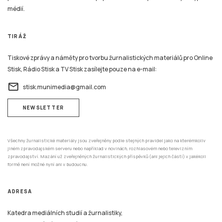
médií.
TIRÁŽ
Tiskové zprávy a náměty pro tvorbu žurnalistických materiálů pro Online
Stisk, Rádio Stisk a TV Stisk zasílejte pouze na e-mail:
email
stisk.munimedia@gmail.com
NEWSLETTER
Všechny žurnalistické materiály jsou zveřejněny podle stejných pravidel jako na kterémkoliv
jiném zpravodajském serveru nebo například v novinách, rozhlasovém nebo televizním
zpravodajství. Mazání už zveřejněných žurnalistických příspěvků (ani jejich částí) v jakékoli
formě není možné nyní ani v budoucnu.
ADRESA
Katedra mediálních studií a žurnalistiky,