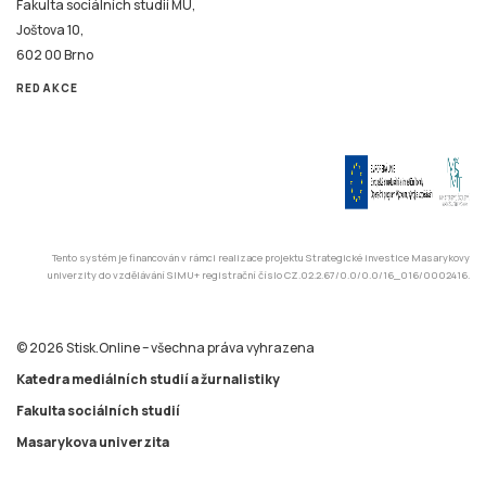
Fakulta sociálních studií MU,
Joštova 10,
602 00 Brno
REDAKCE
Tento systém je financován v rámci realizace projektu Strategické investice Masarykovy
univerzity do vzdělávání SIMU+ registrační číslo CZ.02.2.67/0.0/0.0/16_016/0002416.
© 2026 Stisk.Online – všechna práva vyhrazena
Katedra mediálních studií a žurnalistiky
Fakulta sociálních studií
Masarykova univerzita