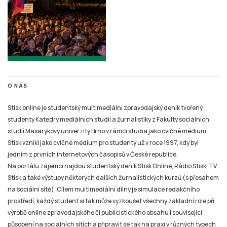
O NÁS
Stisk online je studentský multimediální zpravodajský deník tvořený
studenty Katedry mediálních studií a žurnalistiky z Fakulty sociálních
studií Masarykovy univerzity Brno v rámci studia jako cvičné médium.
Stisk vznikl jako cvičné médium pro studenty už v roce 1997, kdy byl
jedním z prvních internetových časopisů v České republice.
Na portálu zájemci najdou studentský deník Stisk Online, Rádio Stisk, TV
Stisk a také výstupy některých dalších žurnalistických kurzů (s přesahem
na sociální sítě). Cílem multimediální dílny je simulace redakčního
prostředí, každý student si tak může vyzkoušet všechny základní role při
výrobě online zpravodajského či publicistického obsahu i související
působení na sociálních sítích a připravit se tak na praxi v různých typech