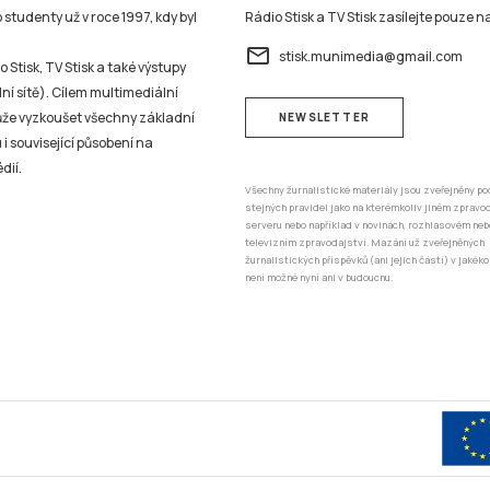
studenty už v roce 1997, kdy byl
Rádio Stisk a TV Stisk zasílejte pouze n
email
stisk.munimedia@gmail.com
 Stisk, TV Stisk a také výstupy
ní sítě). Cílem multimediální
může vyzkoušet všechny základní
NEWSLETTER
 i související působení na
dií.
Všechny žurnalistické materiály jsou zveřejněny po
stejných pravidel jako na kterémkoliv jiném zprav
serveru nebo například v novinách, rozhlasovém neb
televizním zpravodajství. Mazání už zveřejněných
žurnalistických příspěvků (ani jejich částí) v jakéko
není možné nyní ani v budoucnu.