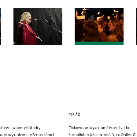
TIRÁŽ
vořený studenty Katedry
Tiskové zprávy a náměty pro tvorbu
sarykovy univerzity Brno v rámci
žurnalistických materiálů pro Online St