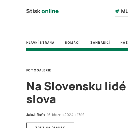
#
MU
HLAVNÍ STRANA
DOMÁCÍ
ZAHRANIČÍ
NÁ
FOTOGALERIE
Na Slovensku lidé
slova
Jakub Baťa
16. března 2024 • 17:19
ZPĚT NA ČLÁNEK