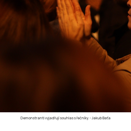
Demonstranti vyjadřují souhlas s řečníky.
-
Jakub Baťa