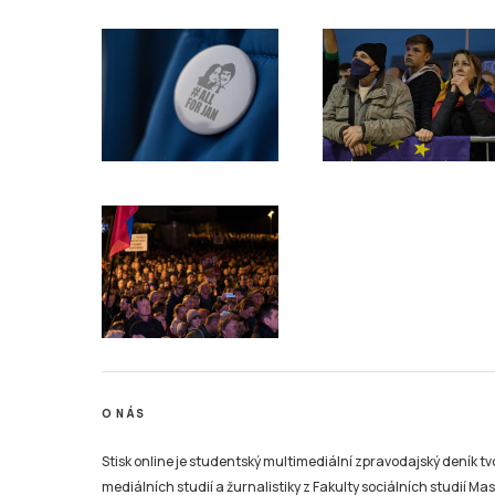
O NÁS
Stisk online je studentský multimediální zpravodajský deník t
mediálních studií a žurnalistiky z Fakulty sociálních studií Ma