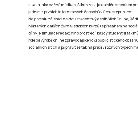
studia jako cvičné médium. Stisk vznikl jako cvičné médium pro 
jedním z prvních internetových časopisů v České republice.
Na portálu zájemci najdou studentský deník Stisk Online, Rádio
některých dalších žurnalistických kurzů (s přesahem na sociál
dílny je simulace redakčního prostředí, každý student si tak 
role při výrobě online zpravodajského či publicistického obsahu
sociálních sítích a připravit se tak na praxi v různých typech mé