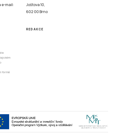
a e-mail:
Joštova 10,
602 00 Brno
REDAKCE
dle
odajském
o
li formě