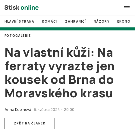
HLAVNÍ STRANA
DOMÁCÍ
ZAHRANIČÍ
NÁZORY
EKONOMI
search
FOTOGALERIE
#
MUNI
Na vlastní kůži: Na
#
Brno
ferraty vyrazte jen
#
volby
kousek od Brna do
login
PŘIHLÁSIT SE
Moravského krasu
Zapomněli jste heslo?
Založit nový účet
Anna Kubínová
8. května 2024 • 20:00
ZPĚT NA ČLÁNEK