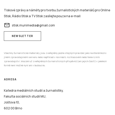
Tiskové zprávy a náměty pro tvorbu žurnalistických materiálů pro Online
Stisk, Rádio Stisk a TV Stisk zasílejte pouze na e-mail:
email
stisk.munimedia@gmail.com
NEWSLETTER
Všechny žurnalistické materiály jsou zveřejněny podle stejných pravidel jako na kterémkoliv
jiném zpravodajském serveru nebo například v novinách, rozhlasovém nebo televizním
zpravodajství. Mazání už zveřejněných žurnalistických příspěvků (ani jejich částí) v jakékoli
formě není možné nyní ani v budoucnu.
ADRESA
Katedra mediálních studií a žurnalistiky,
Fakulta sociálních studií MU,
Joštova 10,
602 00 Brno