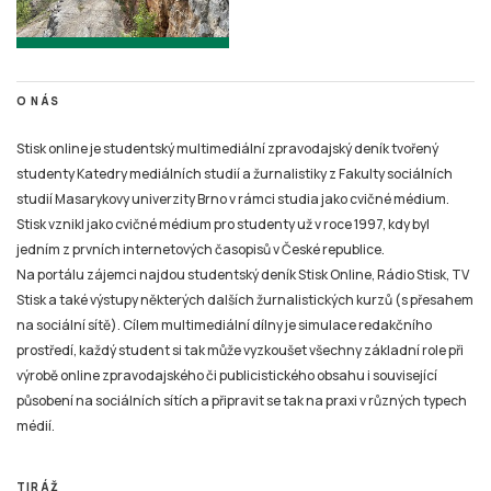
O NÁS
Stisk online je studentský multimediální zpravodajský deník tvořený
studenty Katedry mediálních studií a žurnalistiky z Fakulty sociálních
studií Masarykovy univerzity Brno v rámci studia jako cvičné médium.
Stisk vznikl jako cvičné médium pro studenty už v roce 1997, kdy byl
jedním z prvních internetových časopisů v České republice.
Na portálu zájemci najdou studentský deník Stisk Online, Rádio Stisk, TV
Stisk a také výstupy některých dalších žurnalistických kurzů (s přesahem
na sociální sítě). Cílem multimediální dílny je simulace redakčního
prostředí, každý student si tak může vyzkoušet všechny základní role při
výrobě online zpravodajského či publicistického obsahu i související
působení na sociálních sítích a připravit se tak na praxi v různých typech
médií.
TIRÁŽ