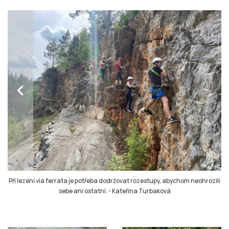
chevron_left
Při lezení via ferrata je potřeba dodržovat rozestupy, abychom neohrozili
sebe ani ostatní.
-
Kateřina Turbaková