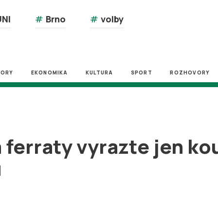
NI
#
Brno
#
volby
ZORY
EKONOMIKA
KULTURA
SPORT
ROZHOVORY
a ferraty vyrazte jen k
u