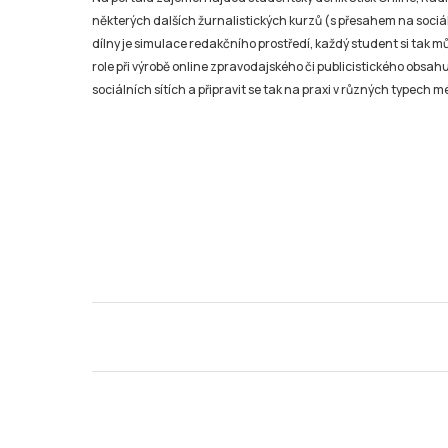
některých dalších žurnalistických kurzů (s přesahem na sociál
dílny je simulace redakčního prostředí, každý student si tak 
role při výrobě online zpravodajského či publicistického obsahu
sociálních sítích a připravit se tak na praxi v různých typech mé