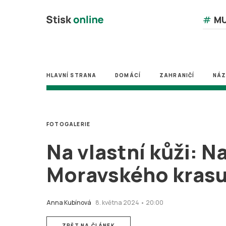
#
MU
HLAVNÍ STRANA
DOMÁCÍ
ZAHRANIČÍ
NÁ
FOTOGALERIE
Na vlastní kůži: N
Moravského kras
Anna Kubínová
8. května 2024 • 20:00
ZPĚT NA ČLÁNEK