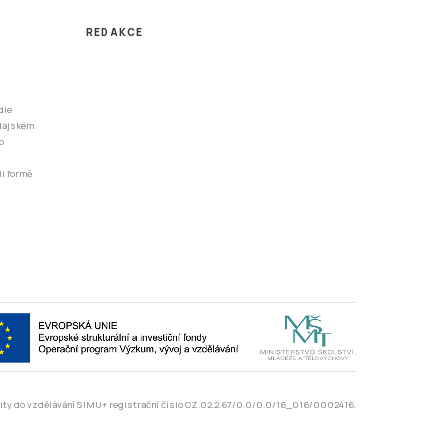
REDAKCE
dle
odajském
o
li formě
rzity do vzdělávání SIMU+ registrační číslo CZ.02.2.67/0.0/0.0/16_016/0002416.