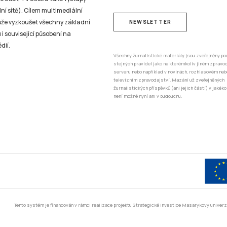
ní sítě). Cílem multimediální
může vyzkoušet všechny základní
NEWSLETTER
 i související působení na
dií.
Všechny žurnalistické materiály jsou zveřejněny po
stejných pravidel jako na kterémkoliv jiném zprav
serveru nebo například v novinách, rozhlasovém neb
televizním zpravodajství. Mazání už zveřejněných
žurnalistických příspěvků (ani jejich částí) v jakéko
není možné nyní ani v budoucnu.
Tento systém je financován v rámci realizace projektu Strategické investice Masarykovy unive