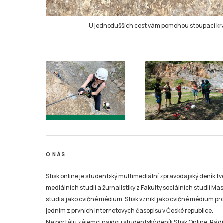
U jednodušších cest vám pomohou stoupací kramle
O NÁS
Stisk online je studentský multimediální zpravodajský deník t
mediálních studií a žurnalistiky z Fakulty sociálních studií Ma
studia jako cvičné médium. Stisk vznikl jako cvičné médium pro 
jedním z prvních internetových časopisů v České republice.
Na portálu zájemci najdou studentský deník Stisk Online, Rádio