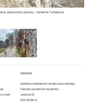
né, skála místy v převisu.
-
Kateřina Turbaková
ADRESA
Katedra mediálních studií a žurnalistiky,
isk,
Fakulta sociálních studií MU,
a e-mail:
Joštova 10,
602 00 Brno