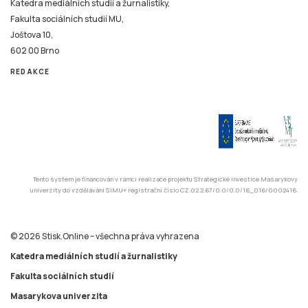
Katedra mediálních studií a žurnalistiky,
Fakulta sociálních studií MU,
Joštova 10,
602 00 Brno
REDAKCE
Tento systém je financován v rámci realizace projektu Strategické investice Masarykovy
univerzity do vzdělávání SIMU+ registrační číslo CZ.02.2.67/0.0/0.0/16_016/0002416.
© 2026 Stisk.Online – všechna práva vyhrazena
Katedra mediálních studií a žurnalistiky
Fakulta sociálních studií
Masarykova univerzita