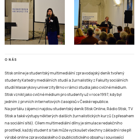
O NÁS
Stisk online je studentský multimediální zpravodajský deník tvořený
studenty Katedry mediálních studií a žurnalistiky z Fakulty sociálních
studií Masarykovy univerzity Brno v rámci studia jako cvičné médium.
Stisk vznikl jako cvičné médium pro studenty už v roce 1997, kdy byl
jedním z prvních internetových časopisů v České republice.
Na portálu zájemci najdou studentský deník Stisk Online, Rádio Stisk, TV
Stisk a také výstupy některých dalších žurnalistických kurzů (s přesahem
na sociální sítě). Cílem multimediální dílny je simulace redakčního
prostředí, každý student si tak může vyzkoušet všechny základní role při
výrobě online zpravodajského či publicistického obsahu i související