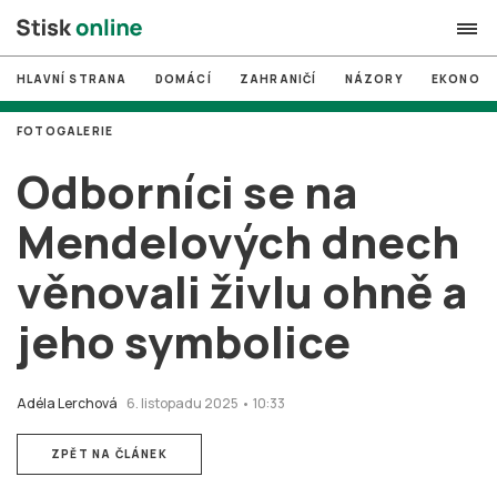
HLAVNÍ STRANA
DOMÁCÍ
ZAHRANIČÍ
NÁZORY
EKONOMI
search
FOTOGALERIE
#
MUNI
Odborníci se na
#
Brno
Mendelových dnech
#
volby
věnovali živlu ohně a
login
PŘIHLÁSIT SE
jeho symbolice
Zapomněli jste heslo?
Založit nový účet
Adéla Lerchová
6. listopadu 2025 • 10:33
ZPĚT NA ČLÁNEK