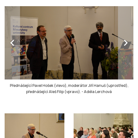
chevron_left
chevron_right
Přednášející Pavel Hošek (vlevo), moderátor Jiří Hanuš (uprostřed),
přednášející Aleš Filip (vpravo).
-
Adéla Lerchová