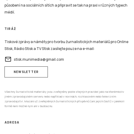
působení na sociálních sítích a připravit se tak na praxi v různých typech
médií.
TIRÁŽ
Tiskové zprávy a náměty pro tvorbu žurnalistických materiálů pro Online
Stisk, Rádio Stisk a TV Stisk zasílejte pouze na e-mail:
email
stisk.munimedia@gmail.com
NEWSLETTER
Všechny žurnalistické materiály jsou zveřejněny podle stejných pravidel jako na kterémkoliv
jiném zpravodajském serveru nebo například v novinách, rozhlasovém nebo televizním
zpravodajství. Mazání už zveřejněných žurnalistických příspěvků (ani jejich částí) v jakékoli
formě není možné nyní ani v budoucnu.
ADRESA