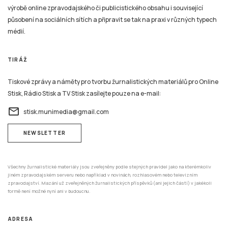
výrobě online zpravodajského či publicistického obsahu i související
působení na sociálních sítích a připravit se tak na praxi v různých typech
médií.
TIRÁŽ
Tiskové zprávy a náměty pro tvorbu žurnalistických materiálů pro Online
Stisk, Rádio Stisk a TV Stisk zasílejte pouze na e-mail:
email
stisk.munimedia@gmail.com
NEWSLETTER
Všechny žurnalistické materiály jsou zveřejněny podle stejných pravidel jako na kterémkoliv
jiném zpravodajském serveru nebo například v novinách, rozhlasovém nebo televizním
zpravodajství. Mazání už zveřejněných žurnalistických příspěvků (ani jejich částí) v jakékoli
formě není možné nyní ani v budoucnu.
ADRESA