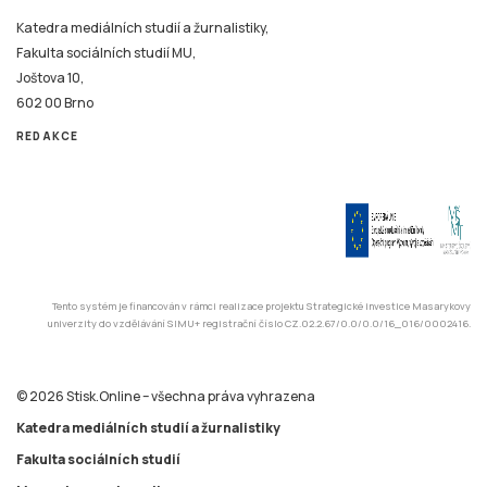
Katedra mediálních studií a žurnalistiky,
Fakulta sociálních studií MU,
Joštova 10,
602 00 Brno
REDAKCE
Tento systém je financován v rámci realizace projektu Strategické investice Masarykovy
univerzity do vzdělávání SIMU+ registrační číslo CZ.02.2.67/0.0/0.0/16_016/0002416.
© 2026 Stisk.Online – všechna práva vyhrazena
Katedra mediálních studií a žurnalistiky
Fakulta sociálních studií