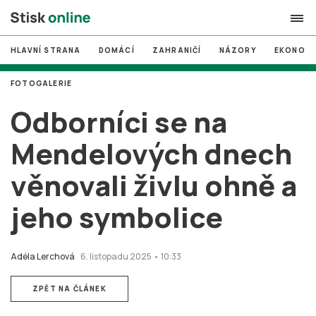
HLAVNÍ STRANA
DOMÁCÍ
ZAHRANIČÍ
NÁZORY
EKONOMI
search
FOTOGALERIE
#
MUNI
Odborníci se na
#
Brno
Mendelových dnech
#
volby
věnovali živlu ohně a
login
PŘIHLÁSIT SE
jeho symbolice
Zapomněli jste heslo?
Založit nový účet
Adéla Lerchová
6. listopadu 2025 • 10:33
ZPĚT NA ČLÁNEK