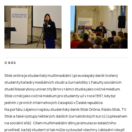
O NÁS
Stisk online je studentský multimediální zpravodajský deník tvořený
studenty Katedry mediálních studií a žurnalistiky z Fakulty sociálních
studií Masarykovy univerzity Brno v rámci studia jako cvičné médium.
Stisk vznikl jako cvičné médium pro studenty už v roce 1997, kdy byl
jedním z prvních internetových časopisů v České republice.
Na portálu zájemci najdou studentský deník Stisk Online, Rádio Stisk, TV
Stisk a také výstupy některých dalších žurnalistických kurzů (s přesahem
na sociální sítě). Cílem multimediální dílny je simulace redakčního
prostředí, každý student si tak může vyzkoušet všechny základní role při