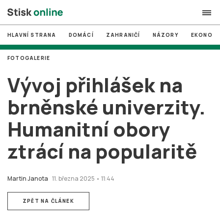
HLAVNÍ STRANA
DOMÁCÍ
ZAHRANIČÍ
NÁZORY
EKONOMI
search
FOTOGALERIE
#
MUNI
Vývoj přihlášek na
#
Brno
brněnské univerzity.
#
volby
Humanitní obory
login
PŘIHLÁSIT SE
ztrácí na popularitě
Zapomněli jste heslo?
Založit nový účet
Martin Janota
11. března 2025 • 11:44
ZPĚT NA ČLÁNEK