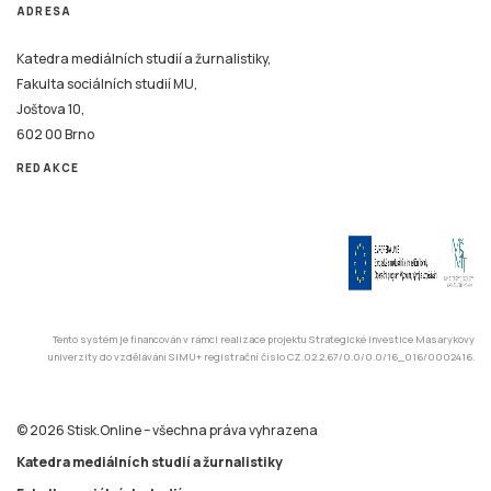
ADRESA
Katedra mediálních studií a žurnalistiky,
Fakulta sociálních studií MU,
Joštova 10,
602 00 Brno
REDAKCE
Tento systém je financován v rámci realizace projektu Strategické investice Masarykovy
univerzity do vzdělávání SIMU+ registrační číslo CZ.02.2.67/0.0/0.0/16_016/0002416.
© 2026 Stisk.Online – všechna práva vyhrazena
Katedra mediálních studií a žurnalistiky