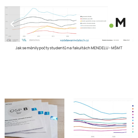
chevron_left
Jak se měnily počty studentů na fakultách MENDELU
-
MŠMT