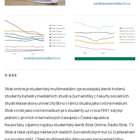
O NÁS
Stisk online je studentský multimediální zpravodajský deník tvořený
studenty Katedry mediálních studií a žurnalistiky z Fakulty sociálních
studií Masarykovy univerzity Brno v rámci studia jako cvičné médium.
Stisk vznikl jako cvičné médium pro studenty už v roce 1997, kdy byl
jedním z prvních internetových časopisů v České republice.
Na portálu zájemci najdou studentský deník Stisk Online, Rádio Stisk, TV
Stisk a také výstupy některých dalších žurnalistických kurzů (s přesahem
na sociální sítě). Cílem multimediální dílny je simulace redakčního