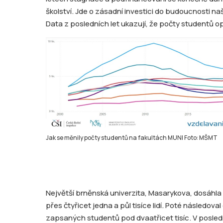
školství. Jde o zásadní investici do budoucnosti naší
Data z posledních let ukazují, že počty studentů o
Jak se měnily počty studentů na fakultách MUNI Foto: MŠMT
Největší brněnská univerzita, Masarykova, dosáhla v
přes čtyřicet jedna a půl tisíce lidí. Poté následov
zapsaných studentů pod dvaatřicet tisíc. V posledn