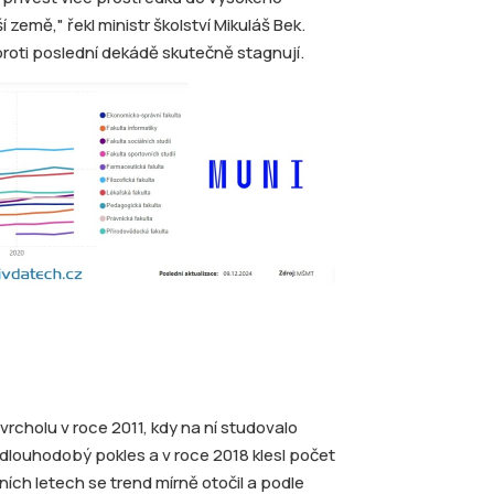
 země," řekl ministr školství Mikuláš Bek.
proti poslední dekádě skutečně stagnují.
rcholu v roce 2011, kdy na ní studovalo
al dlouhodobý pokles a v roce 2018 klesl počet
ích letech se trend mírně otočil a podle