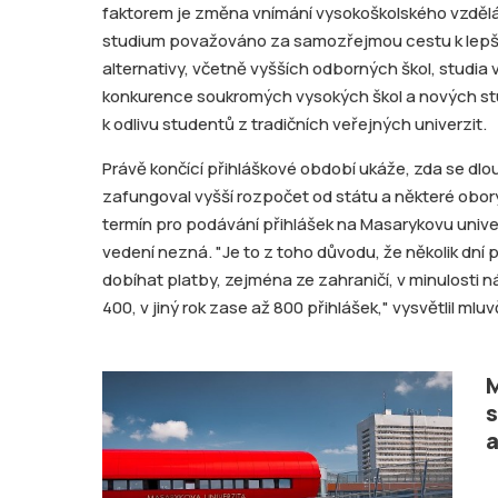
faktorem je změna vnímání vysokoškolského vzdělá
studium považováno za samozřejmou cestu k lepší ka
alternativy, včetně vyšších odborných škol, studia 
konkurence soukromých vysokých škol a nových stud
k odlivu studentů z tradičních veřejných univerzit.
Právě končící přihláškové období ukáže, zda se dlo
zafungoval vyšší rozpočet od státu a některé obory
termín pro podávání přihlášek na Masarykovu univerz
vedení nezná. "Je to z toho důvodu, že několik dní
dobíhat platby, zejména ze zahraničí, v minulosti 
400, v jiný rok zase až 800 přihlášek," vysvětlil ml
M
s
a