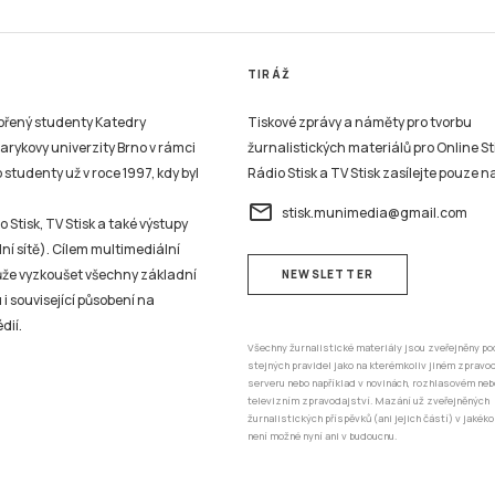
TIRÁŽ
vořený studenty Katedry
Tiskové zprávy a náměty pro tvorbu
sarykovy univerzity Brno v rámci
žurnalistických materiálů pro Online St
studenty už v roce 1997, kdy byl
Rádio Stisk a TV Stisk zasílejte pouze n
email
stisk.munimedia@gmail.com
 Stisk, TV Stisk a také výstupy
ní sítě). Cílem multimediální
může vyzkoušet všechny základní
NEWSLETTER
 i související působení na
dií.
Všechny žurnalistické materiály jsou zveřejněny po
stejných pravidel jako na kterémkoliv jiném zprav
serveru nebo například v novinách, rozhlasovém neb
televizním zpravodajství. Mazání už zveřejněných
žurnalistických příspěvků (ani jejich částí) v jakéko
není možné nyní ani v budoucnu.