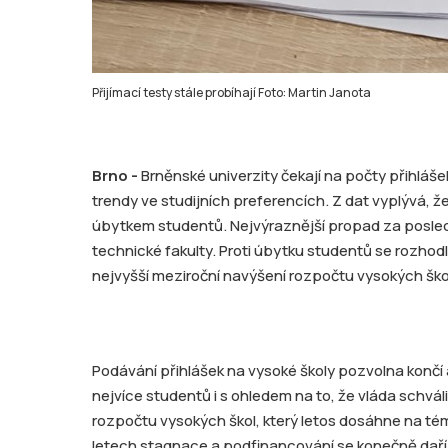
Přijímací testy stále probíhají Foto: Martin Janota
Brno -
Brněnské univerzity čekají na počty přihláše
trendy ve studijních preferencích. Z dat vyplývá, ž
úbytkem studentů. Nejvýraznější propad za posle
technické fakulty. Proti úbytku studentů se rozhodla
nejvyšší meziroční navýšení rozpočtu vysokých ško
Podávání přihlášek na vysoké školy pozvolna končí 
nejvíce studentů i s ohledem na to, že vláda schváli
rozpočtu vysokých škol, který letos dosáhne na tém
letech stagnace a podfinancování se konečně daří