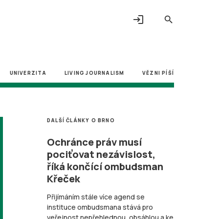
login
search
UNIVERZITA
LIVING JOURNALISM
VĚZNI PÍŠÍ
DALŠÍ ČLÁNKY O BRNO
Ochránce práv musí
pociťovat nezávislost,
říká končící ombudsman
Křeček
Přijímáním stále více agend se
instituce ombudsmana stává pro
veřejnost nepřehlednou, obsáhlou a ke