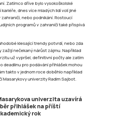
ní. Zatímco dříve bylo vysokoškolské
riéře, dnes více mladých lidí volí jiné
v zahraničí, nebo podnikání. Rostoucí
ijních programů v zahraničí také přispívá
uhodobé klesající trendy potvrdí, nebo zda
 zažijí nečekaný nárůst zájmu. Například
itu už vypršel, definitivní počty ale zatím
 po deadlinu pro podávání přihlášek mohou
nám takto v jednom roce doběhlo například
uvčí Masarykovy univerzity Radim Sajbot.
asarykova univerzita uzavírá
běr přihlášek na příští
kademický rok