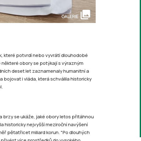
collections
GALERIE
k, které potvrdí nebo vyvrátí dlouhodobé
e některé obory se potýkají s výrazným
dních deset let zaznamenaly humanitní a
 bojovat i vláda, která schválila historicky
l.
a brzy se ukáže, jaké obory letos přitáhnou
la historicky nejvyšší meziroční navýšení
ěř pětatřicet miliard korun. "Po dlouhých
 přivést více prostředků do vysokého