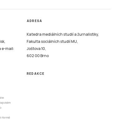
ADRESA
Katedra mediálních studií a žurnalistiky,
isk,
Fakulta sociálních studií MU,
a e-mail:
Joštova 10,
602 00 Brno
REDAKCE
dle
odajském
o
li formě