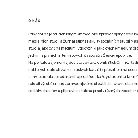
O NÁS
Stisk online je studentský multimediální zpravodajský deník t
mediálních studií a žurnalistiky z Fakulty sociálních studií Ma
studia jako cvičné médium. Stisk vznikl jako cvičné médium pro 
jedním z prvních internetových časopisů v České republice.
Na portálu zájemci najdou studentský deník Stisk Online, Rádio
některých dalších žurnalistických kurzů (s přesahem na sociál
dílny je simulace redakčního prostředí, každý student si tak 
role při výrobě online zpravodajského či publicistického obsahu
sociálních sítích a připravit se tak na praxi v různých typech mé