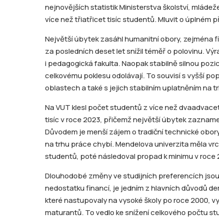
nejnovějších statistik Ministerstva školství, mláde
více než třiatřicet tisíc studentů. Mluvit o úplném 
Největší úbytek zasáhl humanitní obory, zejména fi
za posledních deset let snížil téměř o polovinu. V
i pedagogická fakulta. Naopak stabilně silnou pozici 
celkovému poklesu odolávají. To souvisí s vyšší p
oblastech a také s jejich stabilním uplatněním na t
Na VUT klesl počet studentů z více než dvaadvacet
tisíc v roce 2023, přičemž největší úbytek zazname
Důvodem je menší zájem o tradiční technické obory
na trhu práce chybí. Mendelova univerzita měla vrcho
studentů, poté následoval propad k minimu v roce 20
Dlouhodobé změny ve studijních preferencích jsou 
nedostatku financí, je jedním z hlavních důvodů de
které nastupovaly na vysoké školy po roce 2000, v
maturantů. To vedlo ke snížení celkového počtu st