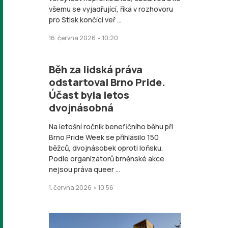
všemu se vyjadřující, říká v rozhovoru
pro Stisk končící veř ...
16. června 2026 • 10:20
Běh za lidská práva
odstartoval Brno Pride.
Účast byla letos
dvojnásobná
Na letošní ročník benefičního běhu při
Brno Pride Week se přihlásilo 150
běžců, dvojnásobek oproti loňsku.
Podle organizátorů brněnské akce
nejsou práva queer ...
1. června 2026 • 10:56