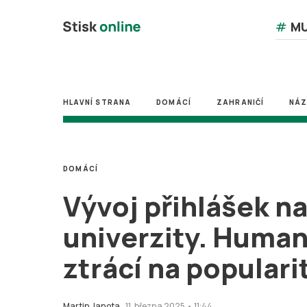
#
MU
HLAVNÍ STRANA
DOMÁCÍ
ZAHRANIČÍ
NÁ
DOMÁCÍ
Vývoj přihlášek n
univerzity. Human
ztrácí na populari
Martin Janota
11. března 2025 • 11:44