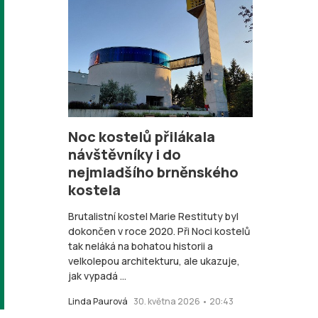
Noc kostelů přilákala
návštěvníky i do
nejmladšího brněnského
kostela
Brutalistní kostel Marie Restituty byl
dokončen v roce 2020. Při Noci kostelů
tak neláká na bohatou historii a
velkolepou architekturu, ale ukazuje,
jak vypadá ...
Linda Paurová
30. května 2026 • 20:43