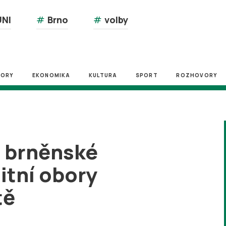
NI
#
Brno
#
volby
ZORY
EKONOMIKA
KULTURA
SPORT
ROZHOVORY
a brněnské
itní obory
tě