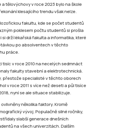
že a tělovýchovy v roce 2023 bylo na škole
překonání klesajícího trendu však nelze.
lozofickou fakultu, kde se počet studentů
ýrazným poklesem počtu studentů si prošla
si drží lékařská fakulta a informatika, které
optávkou po absolventech v těchto
rhu práce.
i tisíc v roce 2010 na necelých sedmnáct
naly fakulty stavební a elektrotechnická.
, přestože specialisté v těchto oborech
l v roce 2011 s více než deseti a půl tisíce
18, nyní se ale situace stabilizuje.
ovlivněny několika faktory. Kromě
mografický vývoj. Populačně silné ročníky,
ystřídaly slabší generace dnešních
udentů na všech univerzitách. Dalším