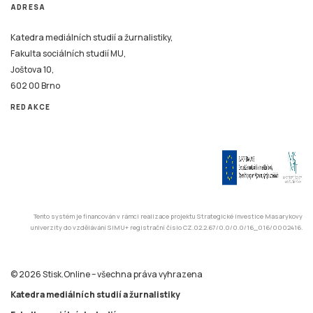
ADRESA
Katedra mediálních studií a žurnalistiky,
Fakulta sociálních studií MU,
Joštova 10,
602 00 Brno
REDAKCE
Tento systém je financován v rámci realizace projektu Strategické investice Masarykovy
univerzity do vzdělávání SIMU+ registrační číslo CZ.02.2.67/0.0/0.0/16_016/0002416.
© 2026 Stisk.Online – všechna práva vyhrazena
Katedra mediálních studií a žurnalistiky