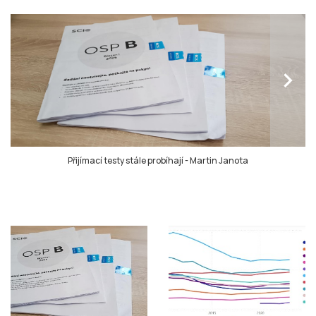
chevron_right
Přijímací testy stále probíhají
-
Martin Janota