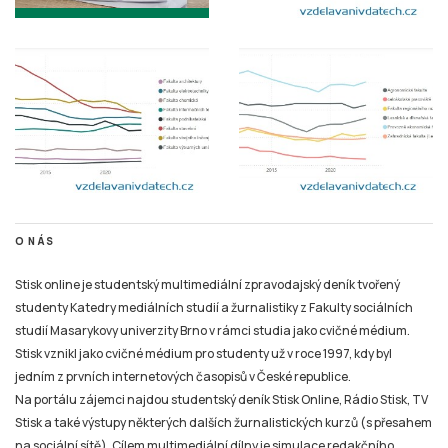
O NÁS
Stisk online je studentský multimediální zpravodajský deník tvořený
studenty Katedry mediálních studií a žurnalistiky z Fakulty sociálních
studií Masarykovy univerzity Brno v rámci studia jako cvičné médium.
Stisk vznikl jako cvičné médium pro studenty už v roce 1997, kdy byl
jedním z prvních internetových časopisů v České republice.
Na portálu zájemci najdou studentský deník Stisk Online, Rádio Stisk, TV
Stisk a také výstupy některých dalších žurnalistických kurzů (s přesahem
na sociální sítě). Cílem multimediální dílny je simulace redakčního