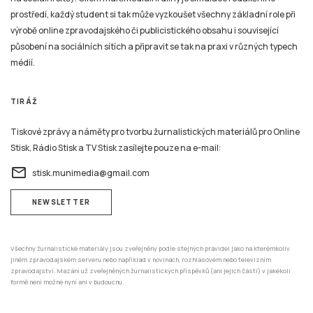
prostředí, každý student si tak může vyzkoušet všechny základní role při
výrobě online zpravodajského či publicistického obsahu i související
působení na sociálních sítích a připravit se tak na praxi v různých typech
médií.
TIRÁŽ
Tiskové zprávy a náměty pro tvorbu žurnalistických materiálů pro Online
Stisk, Rádio Stisk a TV Stisk zasílejte pouze na e-mail:
email
stisk.munimedia@gmail.com
NEWSLETTER
Všechny žurnalistické materiály jsou zveřejněny podle stejných pravidel jako na kterémkoliv
jiném zpravodajském serveru nebo například v novinách, rozhlasovém nebo televizním
zpravodajství. Mazání už zveřejněných žurnalistických příspěvků (ani jejich částí) v jakékoli
formě není možné nyní ani v budoucnu.