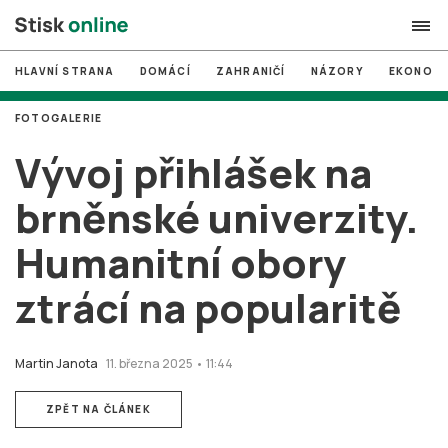
HLAVNÍ STRANA
DOMÁCÍ
ZAHRANIČÍ
NÁZORY
EKONOMI
search
FOTOGALERIE
#
MUNI
Vývoj přihlášek na
#
Brno
brněnské univerzity.
#
volby
Humanitní obory
login
PŘIHLÁSIT SE
ztrácí na popularitě
Zapomněli jste heslo?
Založit nový účet
Martin Janota
11. března 2025 • 11:44
ZPĚT NA ČLÁNEK