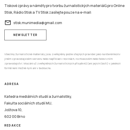
Tiskové zprávy a náměty pro tvorbu žurnalistických materiálů pro Online
Stisk, Rádio Stisk a TV Stisk zasílejte pouze na e-mail:
email
stisk.munimedia@gmail.com
NEWSLETTER
Všechny žurnalistické materiály jsou zveřejněny podle stejných pravidel jako na kterémkoliv
jiném zpravodajském serveru nebo například v novinách, rozhlasovém nebo televizním
zpravodajství. Mazání už zveřejněných žurnalistických příspěvků (ani jejich částí) v jakékoli
formě není možné nyní ani v budoucnu.
ADRESA
Katedra mediálních studií a žurnalistiky,
Fakulta sociálních studií MU,
Joštova 10,
602 00 Brno
REDAKCE