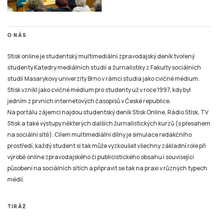
O NÁS
Stisk online je studentský multimediální zpravodajský deník tvořený
studenty Katedry mediálních studií a žurnalistiky z Fakulty sociálních
studií Masarykovy univerzity Brno v rámci studia jako cvičné médium.
Stisk vznikl jako cvičné médium pro studenty už v roce 1997, kdy byl
jedním z prvních internetových časopisů v České republice.
Na portálu zájemci najdou studentský deník Stisk Online, Rádio Stisk, TV
Stisk a také výstupy některých dalších žurnalistických kurzů (s přesahem
na sociální sítě). Cílem multimediální dílny je simulace redakčního
prostředí, každý student si tak může vyzkoušet všechny základní role při
výrobě online zpravodajského či publicistického obsahu i související
působení na sociálních sítích a připravit se tak na praxi v různých typech
médií.
TIRÁŽ