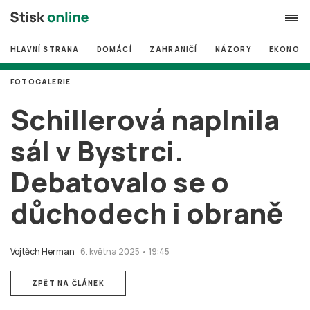
HLAVNÍ STRANA
DOMÁCÍ
ZAHRANIČÍ
NÁZORY
EKONOMI
search
FOTOGALERIE
#
MUNI
Schillerová naplnila
#
Brno
sál v Bystrci.
#
volby
Debatovalo se o
login
PŘIHLÁSIT SE
důchodech i obraně
Zapomněli jste heslo?
Založit nový účet
Vojtěch Herman
6. května 2025 • 19:45
ZPĚT NA ČLÁNEK