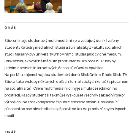
O NÁS
Stisk online je studentský multimediální zpravodajský deník tvořený
studenty Katedry mediálních studií a žurnalistiky z Fakulty sociálních
studií Masarykovy univerzity Brno v rámci studia jako cvičné médium.
Stisk vznikl jako cvičné médium pro studenty už v roce 1997, kdy byl
jedním z prvních internetových časopisů v České republice.
Na portálu zájemci najdou studentský deník Stisk Online, Rádio Stisk, TV
Stisk a také výstupy některých dalších žurnalistických kurzů (s přesahem
na sociální sítě). Cílem multimediální dílny je simulace redakčního
prostředí, každý student si tak může vyzkoušet všechny základní role při
výrobě online zpravodajského či publicistického obsahu i související
působení na sociálních sítích a připravit se tak na praxi v různých typech
médií.
TIRÁŽ