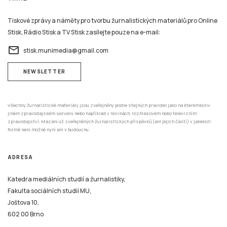
Tiskové zprávy a náměty pro tvorbu žurnalistických materiálů pro Online
Stisk, Rádio Stisk a TV Stisk zasílejte pouze na e-mail:
email
stisk.munimedia@gmail.com
NEWSLETTER
Všechny žurnalistické materiály jsou zveřejněny podle stejných pravidel jako na kterémkoliv
jiném zpravodajském serveru nebo například v novinách, rozhlasovém nebo televizním
zpravodajství. Mazání už zveřejněných žurnalistických příspěvků (ani jejich částí) v jakékoli
formě není možné nyní ani v budoucnu.
ADRESA
Katedra mediálních studií a žurnalistiky,
Fakulta sociálních studií MU,
Joštova 10,
602 00 Brno