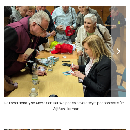
chevron_right
Po konci debaty se Alena Schillerová podepisovala svým podporovatelům.
-
Vojtěch Herman