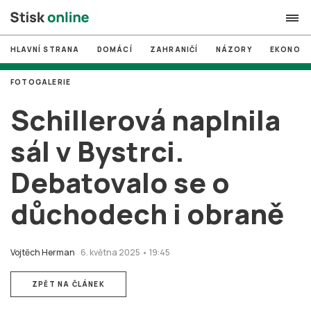
HLAVNÍ STRANA
DOMÁCÍ
ZAHRANIČÍ
NÁZORY
EKONOMI
search
FOTOGALERIE
#
MUNI
Schillerová naplnila
#
Brno
sál v Bystrci.
#
volby
Debatovalo se o
login
PŘIHLÁSIT SE
důchodech i obraně
Zapomněli jste heslo?
Založit nový účet
Vojtěch Herman
6. května 2025 • 19:45
ZPĚT NA ČLÁNEK