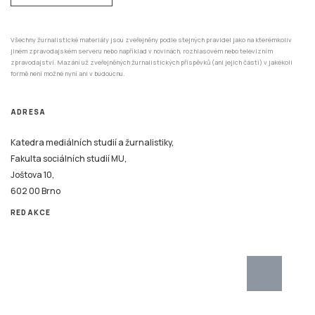
Všechny žurnalistické materiály jsou zveřejněny podle stejných pravidel jako na kterémkoliv
jiném zpravodajském serveru nebo například v novinách, rozhlasovém nebo televizním
zpravodajství. Mazání už zveřejněných žurnalistických příspěvků (ani jejich částí) v jakékoli
formě není možné nyní ani v budoucnu.
ADRESA
Katedra mediálních studií a žurnalistiky,
Fakulta sociálních studií MU,
Joštova 10,
602 00 Brno
REDAKCE