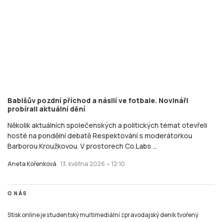
Babišův pozdní příchod a násilí ve fotbale. Novináři
probírali aktuální dění
Několik aktuálních společenských a politických témat otevřeli
hosté na pondělní debatě Respektování s moderátorkou
Barborou Kroužkovou. V prostorech Co.Labs ...
Aneta Kořenková
13. května 2026 • 12:10
O NÁS
Stisk online je studentský multimediální zpravodajský deník tvořený