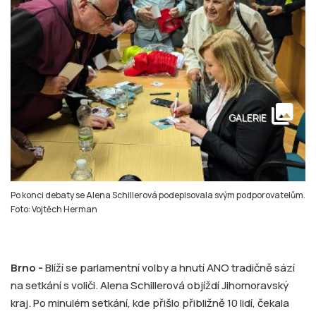
collections
GALERIE
Po konci debaty se Alena Schillerová podepisovala svým podporovatelům.
Foto: Vojtěch Herman
Brno -
Blíží se parlamentní volby a hnutí ANO tradičně sází
na setkání s voliči. Alena Schillerová objíždí Jihomoravský
kraj. Po minulém setkání, kde přišlo přibližně 10 lidí, čekala