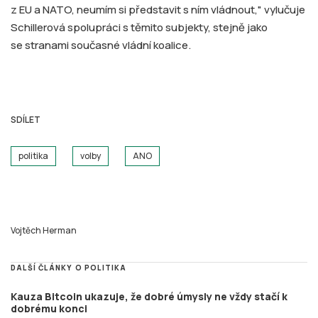
z EU a NATO, neumím si představit s ním vládnout," vylučuje
Schillerová spolupráci s těmito subjekty, stejně jako
se stranami současné vládní koalice.
SDÍLET
politika
volby
ANO
Vojtěch Herman
DALŠÍ ČLÁNKY O POLITIKA
Kauza Bitcoin ukazuje, že dobré úmysly ne vždy stačí k
dobrému konci