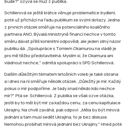
bude?" ozývá se muž z publika.
Schillerová se ještě krátce věnuje problematice bydlení,
poté už přichází na řadu publikum se svými dotazy. Jedna
z prvních otázek směřuje na potenciálního koaličního
partnera ANO. Bývalá ministryně financí nechce v tomto
směru dávat příliš konkrétní odpovědi, ale jeden silný názor
publiku dá. „Spolupráce s Tomiem Okamurou na vládě je
pro mě těžko představitelná. Myslím si, že Okamura ani
vládnout nechce," odmítá spolupráci s SPD Schillerová.
Dalším důležitým tématem letošních voleb je také obrana
a i dnes na ní směřuje několik otázek. „Důležitý je mír. Každý
pokus o mír podpoříme. Je tady snad někdo kdo nechce
mír?" Ptá se Schillerová. Z publika se však ozve otázka,
jestli by to měl být mír za každou cenu, za cenu kapitulace
Ukrajiny. Na chvíli zaváhá, pak odpoví: „Měla by být mírová
jednání a tam musí sedět Ukrajina, to je bez diskuse.
Nemohou probíhat mírová jednání bez Ukrajiny." Hned poté