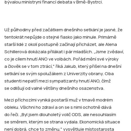
bývalou ministryni financí debata v Brně-Bystrci.
Už půlhodiny před začátkem dnešního setkání je jasné, že
tentokrát nepůjde o stejné fiasko jako minule. Primárně
starší lidé z okolí postupně začínají přicházet, ale Alena
Schillerová dokázala přilákat i pár mladších. „Jsme zvědaví,
co je cílem hnutí ANO ve volbách. Pořád mění své výroky
a člověk se v tom ztrácí," říká Jakub, který přišel na dnešní
setkání se svým spolužákem z Univerzity obrany. Oba
studenti nepatří mezi sympatizanty hnutí ANO, čímž
se odlišují od valné většiny dnešního osazenstva.
Mezi příchozími vyniká postarší muž v tmavě modrém
obleku. Všichni ho zdraví a on se s nimi ochotně dává
do řeči. „Byl jsem dlouholetý volič ODS, ale nesouhlasím
se směrem, kterým se strana vydala. Ekonomická situace
není dobrá, chce to změnu," vysvětluje místostarosta