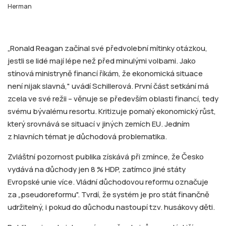
Herman
„Ronald Reagan začínal své předvolební mítinky otázkou,
jestli se lidé mají lépe než před minulými volbami. Jako
stínová ministryně financí říkám, že ekonomická situace
není nijak slavná," uvádí Schillerová. První část setkání má
zcela ve své režii – věnuje se především oblasti financí, tedy
svému bývalému resortu. Kritizuje pomalý ekonomický růst,
který srovnává se situací v jiných zemích EU. Jedním
z hlavních témat je důchodová problematika.
Zvláštní pozornost publika získává při zmínce, že Česko
vydává na důchody jen 8 % HDP, zatímco jiné státy
Evropské unie více. Vládní důchodovou reformu označuje
za „pseudoreformu". Tvrdí, že systém je pro stát finančně
udržitelný, i pokud do důchodu nastoupí tzv. husákovy děti.