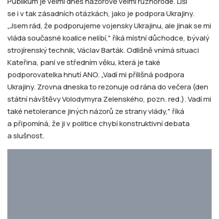
Publikum je velmi dnes názorově velmi různorodé. Liší
se i v tak zásadních otázkách, jako je podpora Ukrajiny.
„Jsem rád, že podporujeme vojensky Ukrajinu, ale jinak se mi
vláda současné koalice nelíbí," říká místní důchodce, bývalý
strojírenský technik, Václav Barták. Odlišně vnímá situaci
Kateřina, paní ve středním věku, která je také
podporovatelka hnutí ANO. „Vadí mi přílišná podpora
Ukrajiny. Zrovna dneska to rezonuje od rána do večera (den
státní návštěvy Volodymyra Zelenského, pozn. red.). Vadí mi
také netolerance jiných názorů ze strany vlády," říká
a připomíná, že ji v politice chybí konstruktivní debata
a slušnost.