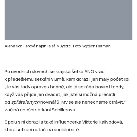
Alena Schillerová naplnila sál v Bystrci. Foto: Vojtěch Herman
Po úvodních slovech se krajská šéfka ANO vrací
k předešlému setkání v Brně, kam dorazil jen malý počet lidí.
„Je vás tady opravdu hodně, ale já se ráda bavím i tehdy,
když vás přijde jen dvacet, jak jste si možná přečetli
od
spřátelených
novinářů. My se ale nenecháme otrávit,"
začíná dnešní setkání Schillerová.
Spolu s ní dorazila také influencerka Viktorie Kalivodová,
která setkání natáčí na sociální sítě.