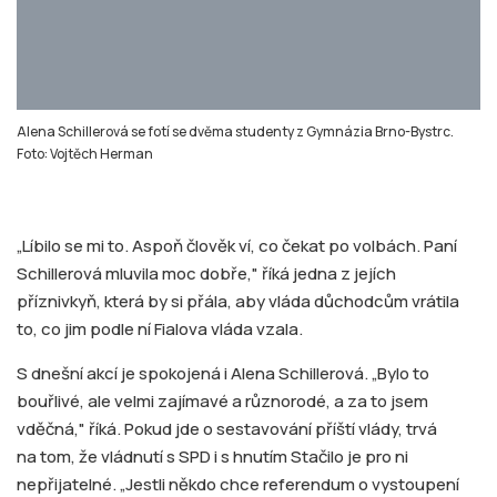
Alena Schillerová se fotí se dvěma studenty z Gymnázia Brno-Bystrc.
Foto: Vojtěch Herman
„Líbilo se mi to. Aspoň člověk ví, co čekat po volbách. Paní
Schillerová mluvila moc dobře," říká jedna z jejích
příznivkyň, která by si přála, aby vláda důchodcům vrátila
to, co jim podle ní Fialova vláda vzala.
S dnešní akcí je spokojená i Alena Schillerová. „Bylo to
bouřlivé, ale velmi zajímavé a různorodé, a za to jsem
vděčná," říká. Pokud jde o sestavování příští vlády, trvá
na tom, že vládnutí s SPD i s hnutím Stačilo je pro ni
nepřijatelné. „Jestli někdo chce referendum o vystoupení