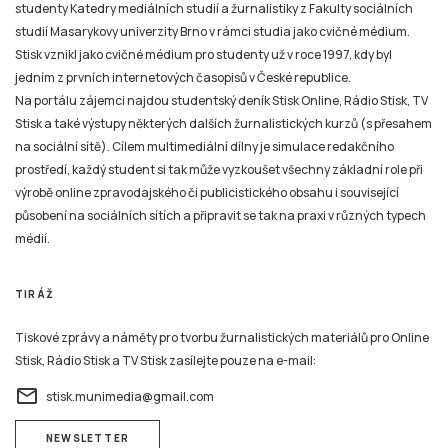
studenty Katedry mediálních studií a žurnalistiky z Fakulty sociálních
studií Masarykovy univerzity Brno v rámci studia jako cvičné médium.
Stisk vznikl jako cvičné médium pro studenty už v roce 1997, kdy byl
jedním z prvních internetových časopisů v České republice.
Na portálu zájemci najdou studentský deník Stisk Online, Rádio Stisk, TV
Stisk a také výstupy některých dalších žurnalistických kurzů (s přesahem
na sociální sítě). Cílem multimediální dílny je simulace redakčního
prostředí, každý student si tak může vyzkoušet všechny základní role při
výrobě online zpravodajského či publicistického obsahu i související
působení na sociálních sítích a připravit se tak na praxi v různých typech
médií.
TIRÁŽ
Tiskové zprávy a náměty pro tvorbu žurnalistických materiálů pro Online
Stisk, Rádio Stisk a TV Stisk zasílejte pouze na e-mail:
email
stisk.munimedia@gmail.com
NEWSLETTER