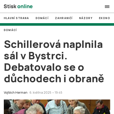
HLAVNÍ STRANA
DOMÁCÍ
ZAHRANIČÍ
NÁZORY
EKONOMI
search
DOMÁCÍ
#
MUNI
Schillerová naplnila
#
Brno
sál v Bystrci.
#
volby
Debatovalo se o
login
PŘIHLÁSIT SE
důchodech i obraně
Zapomněli jste heslo?
Založit nový účet
Vojtěch Herman
6. května 2025 • 19:45