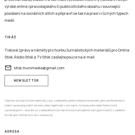
médií.
TIRÁŽ
Tiskové zprávy a náměty pro tvorbu žurnalistických materiálů pro Online
Stisk, Rádio Stisk a TV Stisk zasílejte pouze na e-mail:
email
stisk.munimedia@gmail.com
NEWSLETTER
Všechny žurnalistické materiály jsou zveřejněny podle stejných pravidel jako na kterémkoliv
jiném zpravodajském serveru nebo například v novinách, rozhlasovém nebo televizním
zpravodajství. Mazání už zveřejněných žurnalistických příspěvků (ani jejich částí) v jakékoli
formě není možné nyní ani v budoucnu.
ADRESA
Katedra mediálních studií a žurnalistiky,