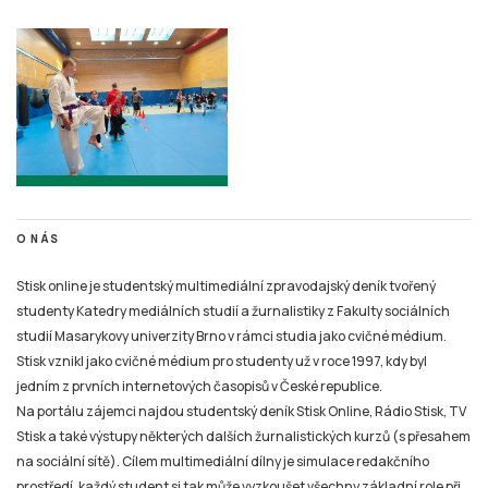
O NÁS
Stisk online je studentský multimediální zpravodajský deník tvořený
studenty Katedry mediálních studií a žurnalistiky z Fakulty sociálních
studií Masarykovy univerzity Brno v rámci studia jako cvičné médium.
Stisk vznikl jako cvičné médium pro studenty už v roce 1997, kdy byl
jedním z prvních internetových časopisů v České republice.
Na portálu zájemci najdou studentský deník Stisk Online, Rádio Stisk, TV
Stisk a také výstupy některých dalších žurnalistických kurzů (s přesahem
na sociální sítě). Cílem multimediální dílny je simulace redakčního
prostředí, každý student si tak může vyzkoušet všechny základní role při
výrobě online zpravodajského či publicistického obsahu i související
působení na sociálních sítích a připravit se tak na praxi v různých typech