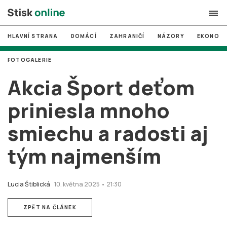
HLAVNÍ STRANA
DOMÁCÍ
ZAHRANIČÍ
NÁZORY
EKONOMI
search
FOTOGALERIE
#
MUNI
Akcia Šport deťom
#
Brno
priniesla mnoho
#
volby
smiechu a radosti aj
login
PŘIHLÁSIT SE
tým najmenším
Zapomněli jste heslo?
Založit nový účet
Lucia Štiblická
10. května 2025 • 21:30
ZPĚT NA ČLÁNEK