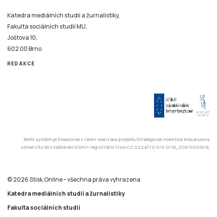
Fakulta sociálních studií MU,
Joštova 10,
602 00 Brno
REDAKCE
Tento systém je financován v rámci realizace projektu Strategické investice Masarykovy
univerzity do vzdělávání SIMU+ registrační číslo CZ.02.2.67/0.0/0.0/16_016/0002416.
© 2026 Stisk.Online – všechna práva vyhrazena
Katedra mediálních studií a žurnalistiky
Fakulta sociálních studií
Masarykova univerzita