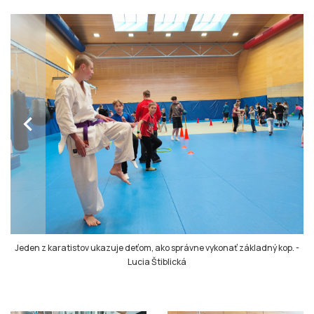
chevron_left
Jeden z karatistov ukazuje deťom, ako správne vykonať základný kop.
-
Lucia Štiblická