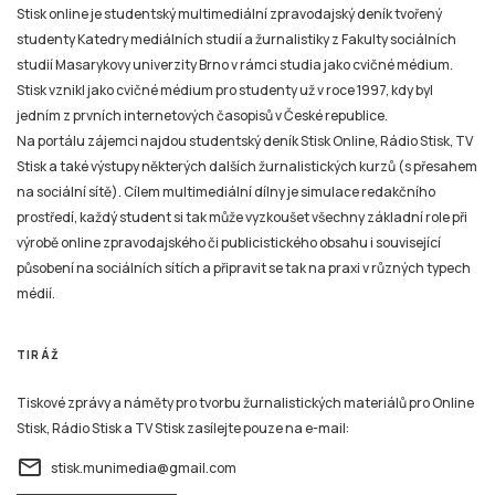
Stisk online je studentský multimediální zpravodajský deník tvořený
studenty Katedry mediálních studií a žurnalistiky z Fakulty sociálních
studií Masarykovy univerzity Brno v rámci studia jako cvičné médium.
Stisk vznikl jako cvičné médium pro studenty už v roce 1997, kdy byl
jedním z prvních internetových časopisů v České republice.
Na portálu zájemci najdou studentský deník Stisk Online, Rádio Stisk, TV
Stisk a také výstupy některých dalších žurnalistických kurzů (s přesahem
na sociální sítě). Cílem multimediální dílny je simulace redakčního
prostředí, každý student si tak může vyzkoušet všechny základní role při
výrobě online zpravodajského či publicistického obsahu i související
působení na sociálních sítích a připravit se tak na praxi v různých typech
médií.
TIRÁŽ
Tiskové zprávy a náměty pro tvorbu žurnalistických materiálů pro Online
Stisk, Rádio Stisk a TV Stisk zasílejte pouze na e-mail:
email
stisk.munimedia@gmail.com