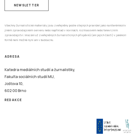
NEWSLETTER
Všechny žurnalistické materiály jsou zveřejněny podle stejných pravidel jako na kterémkoliv
jiném zpravodajském serveru nebo například v novinách, rozhlasovém nebo televizním
zpravodajství. Mazání už zveřejněných žurnalistických příspěvků (ani jejich částí) v jakékoli
formě není možné nyní ani v budoucnu.
ADRESA
Katedra mediálních studií a žurnalistiky,
Fakulta sociálních studií MU,
Joštova 10,
602 00 Brno
REDAKCE