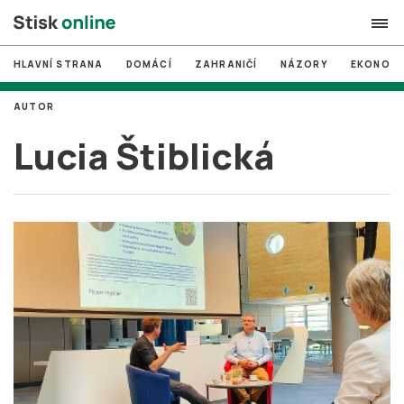
HLAVNÍ STRANA
DOMÁCÍ
ZAHRANIČÍ
NÁZORY
EKONOMI
search
AUTOR
#
MUNI
Lucia Štiblická
#
Brno
#
volby
login
PŘIHLÁSIT SE
Zapomněli jste heslo?
Založit nový účet