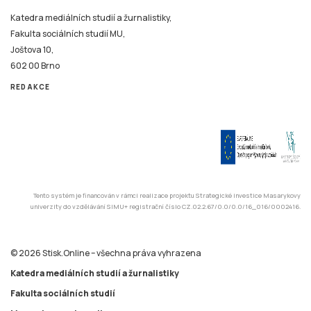
Katedra mediálních studií a žurnalistiky,
Fakulta sociálních studií MU,
Joštova 10,
602 00 Brno
REDAKCE
Tento systém je financován v rámci realizace projektu Strategické investice Masarykovy
univerzity do vzdělávání SIMU+ registrační číslo CZ.02.2.67/0.0/0.0/16_016/0002416.
© 2026 Stisk.Online – všechna práva vyhrazena
Katedra mediálních studií a žurnalistiky
Fakulta sociálních studií