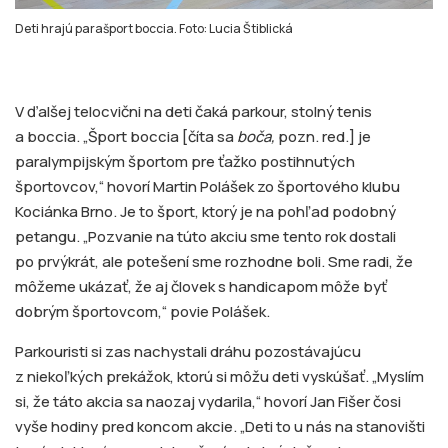
Deti hrajú parašport boccia. Foto: Lucia Štiblická
V ďalšej telocvični na deti čaká parkour, stolný tenis
a boccia. „Šport boccia [číta sa
boča,
pozn. red.] je
paralympijským športom pre ťažko postihnutých
športovcov,“ hovorí Martin Polášek zo športového klubu
Kociánka Brno. Je to šport, ktorý je na pohľad podobný
petangu. „Pozvanie na túto akciu sme tento rok dostali
po prvýkrát, ale potešení sme rozhodne boli. Sme radi, že
môžeme ukázať, že aj človek s handicapom môže byť
dobrým športovcom,“ povie Polášek.
Parkouristi si zas nachystali dráhu pozostávajúcu
z niekoľkých prekážok, ktorú si môžu deti vyskúšať. „Myslím
si, že táto akcia sa naozaj vydarila,“ hovorí Jan Fišer čosi
vyše hodiny pred koncom akcie. „Deti to u nás na stanovišti