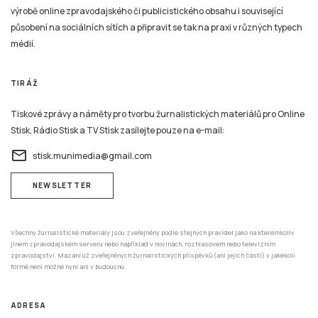
výrobě online zpravodajského či publicistického obsahu i související
působení na sociálních sítích a připravit se tak na praxi v různých typech
médií.
TIRÁŽ
Tiskové zprávy a náměty pro tvorbu žurnalistických materiálů pro Online
Stisk, Rádio Stisk a TV Stisk zasílejte pouze na e-mail:
email
stisk.munimedia@gmail.com
NEWSLETTER
Všechny žurnalistické materiály jsou zveřejněny podle stejných pravidel jako na kterémkoliv
jiném zpravodajském serveru nebo například v novinách, rozhlasovém nebo televizním
zpravodajství. Mazání už zveřejněných žurnalistických příspěvků (ani jejich částí) v jakékoli
formě není možné nyní ani v budoucnu.
ADRESA