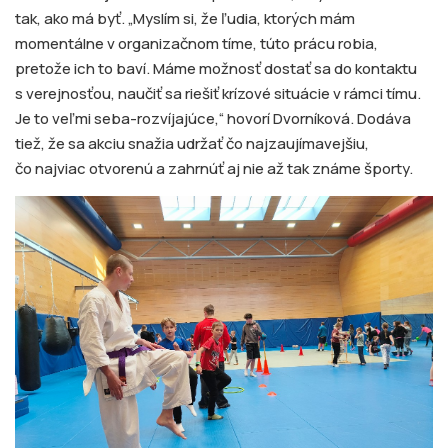
tak, ako má byť. „Myslím si, že ľudia, ktorých mám
momentálne v organizačnom tíme, túto prácu robia,
pretože ich to baví. Máme možnosť dostať sa do kontaktu
s verejnosťou, naučiť sa riešiť krízové situácie v rámci tímu.
Je to veľmi seba-rozvíjajúce,“ hovorí Dvorníková. Dodáva
tiež, že sa akciu snažia udržať čo najzaujímavejšiu,
čo najviac otvorenú a zahrnúť aj nie až tak známe športy.