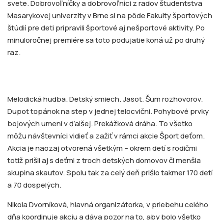
svete. Dobrovoľníčky a dobrovoľníci z radov študentstva
Masarykovej univerzity v Brne si na pôde Fakulty športových
štúdií pre deti pripravili športové aj nešportové aktivity. Po
minuloročnej premiére sa toto podujatie koná už po druhý
raz.
Melodická hudba. Detský smiech. Jasot. Šum rozhovorov.
Dupot topánok na step v jednej telocvični. Pohybové prvky
bojových umení v ďalšej. Prekážková dráha. To všetko
môžu návštevníci vidieť a zažiť v rámci akcie Šport deťom.
Akcia je naozaj otvorená všetkým – okrem detí s rodičmi
totiž prišli aj s deťmi z troch detských domovov či menšia
skupina skautov. Spolu tak za celý deň prišlo takmer 170 detí
a 70 dospelých.
Nikola Dvorníková, hlavná organizátorka, v priebehu celého
dňa koordinuje akciu a dáva pozor na to, aby bolo všetko