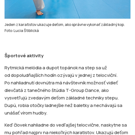
Jeden z karatistov ukazuje deťom, ako správne vykonať základný kop.
Foto: Lucia Štiblická
Športové aktivity
Rytmická melódia a dupot topánok na step sa už
od dopoludňajších hodín ozývajú v jednej z telocviční.
Po nahliadnutí dovnútra má návštevník možnosť vidieť
dievčatá z tanečného štúdia T-Group Dance, ako
vysvetľujú zvedavým deťom základné techniky stepu.
Dupú, robia otočky ladnejšie než baletky a nechávajú sa
unášať vírom hudby.
Keď človek nahliadne do vedľajšej telocvične, naskytne sa
mu pohľad najprv na niekoľkých karatistov. Ukazujú deťom