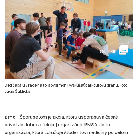
collections
GALERIE
Deti čakajú v rade na to, aby si mohli vyskúšať parkourovú dráhu. Foto:
Lucia Štiblická
Brno -
Šport deťom je akcia, ktorú usporadúva české
odvetvie dobrovoľníckej organizácie IFMSA. Je to
organizácia, ktorá združuje študentov medicíny po celom