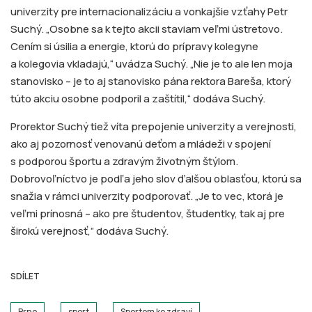
univerzity pre internacionalizáciu a vonkajšie vzťahy Petr
Suchý. „Osobne sa k tejto akcii staviam veľmi ústretovo.
Cením si úsilia a energie, ktorú do prípravy kolegyne
a kolegovia vkladajú,“ uvádza Suchý. „Nie je to ale len moja
stanovisko – je to aj stanovisko pána rektora Bareša, ktorý
túto akciu osobne podporil a zaštítil,“ dodáva Suchý.
Prorektor Suchý tiež víta prepojenie univerzity a verejnosti,
ako aj pozornosť venovanú deťom a mládeži v spojení
s podporou športu a zdravým životným štýlom.
Dobrovoľníctvo je podľa jeho slov ďalšou oblasťou, ktorú sa
snažia v rámci univerzity podporovať. „Je to vec, ktorá je
veľmi prínosná – ako pre študentov, študentky, tak aj pre
širokú verejnosť,” dodáva Suchý.
SDÍLET
Brno
sport
Sportem ke zdraví