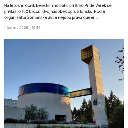
Na letošní ročník benefičního běhu při Brno Pride Week se
přihlásilo 150 běžců, dvojnásobek oproti loňsku. Podle
organizátorů brněnské akce nejsou práva queer ...
1. června 2026 • 10:56