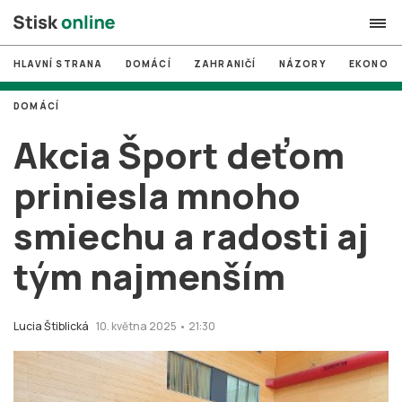
HLAVNÍ STRANA
DOMÁCÍ
ZAHRANIČÍ
NÁZORY
EKONOMI
search
DOMÁCÍ
#
MUNI
Akcia Šport deťom
#
Brno
priniesla mnoho
#
volby
smiechu a radosti aj
login
PŘIHLÁSIT SE
tým najmenším
Zapomněli jste heslo?
Založit nový účet
Lucia Štiblická
10. května 2025 • 21:30