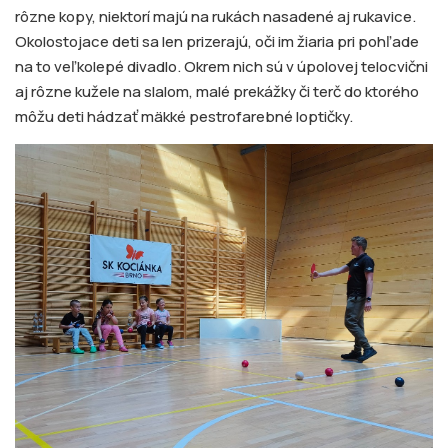
rôzne kopy, niektorí majú na rukách nasadené aj rukavice.
Okolostojace deti sa len prizerajú, oči im žiaria pri pohľade
na to veľkolepé divadlo. Okrem nich sú v úpolovej telocvični
aj rôzne kužele na slalom, malé prekážky či terč do ktorého
môžu deti hádzať mäkké pestrofarebné loptičky.