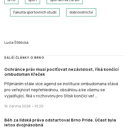
Fakulta sportovních studií
dobrovolnictví
Lucia Štiblická
DALŠÍ ČLÁNKY O BRNO
Ochránce práv musí pociťovat nezávislost, říká končící
ombudsman Křeček
Přijímáním stále více agend se instituce ombudsmana stává
pro veřejnost nepřehlednou, obsáhlou a ke všemu se
vyjadřující, říká v rozhovoru pro Stisk končící veř ...
16. června 2026 • 10:20
Běh za lidská práva odstartoval Brno Pride. Účast byla
letos dvojnásobná