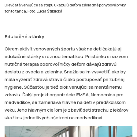
Dievčatá venujúce sa stepu ukazujú deťom základné pohybové prvky
tohto tanca. Foto: Lucia Štiblická
Edukačné stánky
Okrem aktivít venovaných športu však na deti čakajú aj
edukačné stánky s rôznou tematikou. Pri stánku s názvom
nutričná terapia dobrovoľníčky deťom dávajú zdravú
desiatu z ovocia a zeleniny. Snažia sa im vysvetliť, ako by
mala vyzerať zdravá strava či ako postupovať pri zubnej
hygiene. Súčasťou je tiež blok venujúci sa mentálnemu
zdraviu. Ďalší projekt organizácie IFMSA, Nemocnica pre
medvedíkov, se zameriava hlavne na deti v predškolskom
veku. Jeho hlavným cieľom je zbaviť deti strachu z lekárov
ukážkou jednotlivých ošetrení na medvedíkovi.