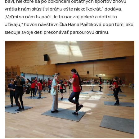
baví, niektoré sa po dokončení ostatných športov znovu
vrátia k nám skúsiť si dráhu ešte niekoľkokrát,“ dodáva.
„Veľmi sa nám tu páči. Je to naozaj pekné a deti si to
užívajú,“ hovorí návštevníčka Hana Paštiková popri tom, ako
sleduje svoje deti prekonávať parkourovú dráhu.