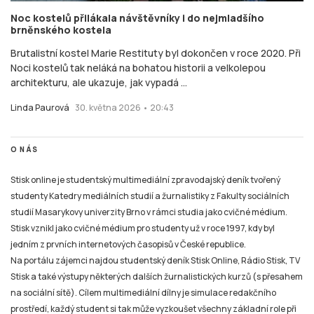
Noc kostelů přilákala návštěvníky i do nejmladšího
brněnského kostela
Brutalistní kostel Marie Restituty byl dokončen v roce 2020. Při
Noci kostelů tak neláká na bohatou historii a velkolepou
architekturu, ale ukazuje, jak vypadá ...
Linda Paurová
30. května 2026 • 20:43
O NÁS
Stisk online je studentský multimediální zpravodajský deník tvořený
studenty Katedry mediálních studií a žurnalistiky z Fakulty sociálních
studií Masarykovy univerzity Brno v rámci studia jako cvičné médium.
Stisk vznikl jako cvičné médium pro studenty už v roce 1997, kdy byl
jedním z prvních internetových časopisů v České republice.
Na portálu zájemci najdou studentský deník Stisk Online, Rádio Stisk, TV
Stisk a také výstupy některých dalších žurnalistických kurzů (s přesahem
na sociální sítě). Cílem multimediální dílny je simulace redakčního
prostředí, každý student si tak může vyzkoušet všechny základní role při