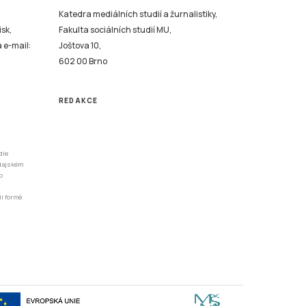
Katedra mediálních studií a žurnalistiky,
isk,
Fakulta sociálních studií MU,
a e-mail:
Joštova 10,
602 00 Brno
REDAKCE
dle
odajském
o
li formě