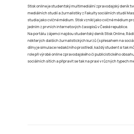
Stisk online je studentský multimediální zpravodajský deník t
mediálních studií a žurnalistiky z Fakulty sociálních studií Ma
studia jako cvičné médium. Stisk vznikl jako cvičné médium pro 
jedním z prvních internetových časopisů v České republice.
Na portálu zájemci najdou studentský deník Stisk Online, Rádio
některých dalších žurnalistických kurzů (s přesahem na sociál
dílny je simulace redakčního prostředí, každý student si tak 
role při výrobě online zpravodajského či publicistického obsahu
sociálních sítích a připravit se tak na praxi v různých typech mé