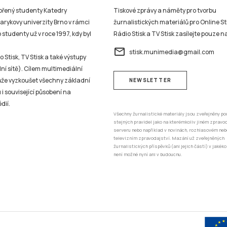
vořený studenty Katedry
Tiskové zprávy a náměty pro tvorbu
sarykovy univerzity Brno v rámci
žurnalistických materiálů pro Online St
studenty už v roce 1997, kdy byl
Rádio Stisk a TV Stisk zasílejte pouze n
email
stisk.munimedia@gmail.com
 Stisk, TV Stisk a také výstupy
ní sítě). Cílem multimediální
může vyzkoušet všechny základní
NEWSLETTER
 i související působení na
dií.
Všechny žurnalistické materiály jsou zveřejněny po
stejných pravidel jako na kterémkoliv jiném zprav
serveru nebo například v novinách, rozhlasovém neb
televizním zpravodajství. Mazání už zveřejněných
žurnalistických příspěvků (ani jejich částí) v jakéko
není možné nyní ani v budoucnu.