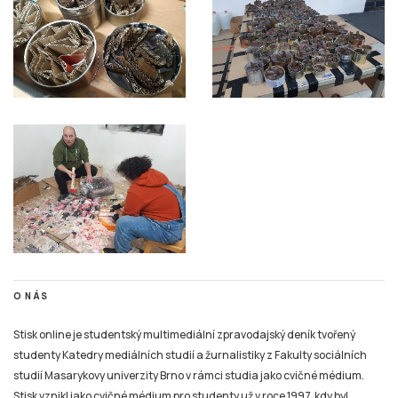
O NÁS
Stisk online je studentský multimediální zpravodajský deník tvořený
studenty Katedry mediálních studií a žurnalistiky z Fakulty sociálních
studií Masarykovy univerzity Brno v rámci studia jako cvičné médium.
Stisk vznikl jako cvičné médium pro studenty už v roce 1997, kdy byl