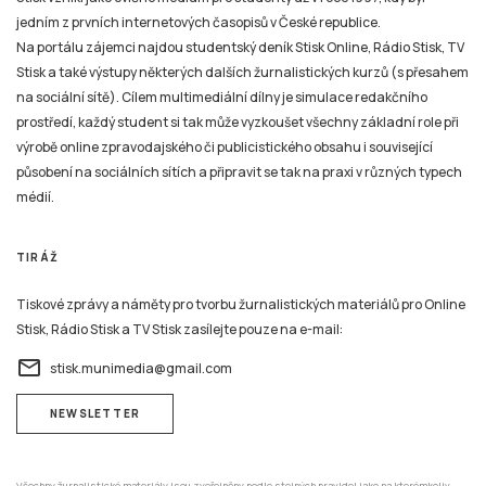
jedním z prvních internetových časopisů v České republice.
Na portálu zájemci najdou studentský deník Stisk Online, Rádio Stisk, TV
Stisk a také výstupy některých dalších žurnalistických kurzů (s přesahem
na sociální sítě). Cílem multimediální dílny je simulace redakčního
prostředí, každý student si tak může vyzkoušet všechny základní role při
výrobě online zpravodajského či publicistického obsahu i související
působení na sociálních sítích a připravit se tak na praxi v různých typech
médií.
TIRÁŽ
Tiskové zprávy a náměty pro tvorbu žurnalistických materiálů pro Online
Stisk, Rádio Stisk a TV Stisk zasílejte pouze na e-mail:
email
stisk.munimedia@gmail.com
NEWSLETTER
Všechny žurnalistické materiály jsou zveřejněny podle stejných pravidel jako na kterémkoliv