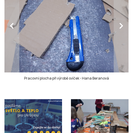
chevron_left
chevron_right
Pracovní plocha při výrobě svíček
-
Hana Beranová