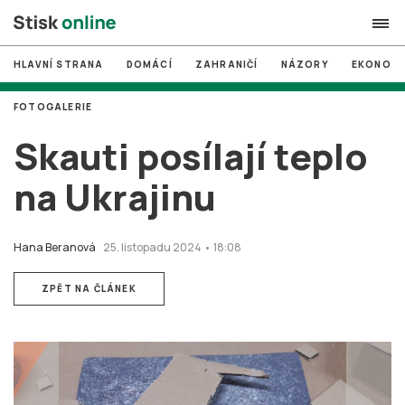
HLAVNÍ STRANA
DOMÁCÍ
ZAHRANIČÍ
NÁZORY
EKONOMI
search
FOTOGALERIE
#
MUNI
Skauti posílají teplo
#
Brno
na Ukrajinu
#
volby
login
PŘIHLÁSIT SE
Hana Beranová
25. listopadu 2024 • 18:08
Zapomněli jste heslo?
ZPĚT NA ČLÁNEK
Založit nový účet