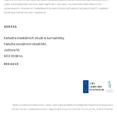
jiném zpravodajském serveru nebo například v novinách, rozhlasovém nebo televizním
zpravodajství. Mazání už zveřejněných žurnalistických příspěvků (ani jejich částí) v jakékoli
formě není možné nyní ani v budoucnu.
ADRESA
Katedra mediálních studií a žurnalistiky,
Fakulta sociálních studií MU,
Joštova 10,
602 00 Brno
REDAKCE
Tento systém je financován v rámci realizace projektu Strategické investice Masarykovy
univerzity do vzdělávání SIMU+ registrační číslo CZ.02.2.67/0.0/0.0/16_016/0002416.