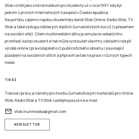
Stisk vznikl jako cvičné médium pro studenty už v roce 1997, kdy byl
jedním z prvních internetových časopisů v České republice.
Na portálu zájemci najdou studentský deník Stisk Online, Rádio Stisk, TV
Stisk a také výstupy některých dalších žurnalistických kurzů (s přesahem
na sociální sítě). Cílem multimediální dílny je simulace redakčního
prostředí, každý student si tak může vyzkoušet všechny základní role při
výrobě online zpravodajského či publicistického obsahu i související
působení na sociálních sítích a připravit se tak na praxi v různých typech
médií.
TIRÁŽ
Tiskové zprávy a náměty pro tvorbu žurnalistických materiálů pro Online
Stisk, Rádio Stisk a TV Stisk zasílejte pouze na e-mail:
email
stisk.munimedia@gmail.com
NEWSLETTER