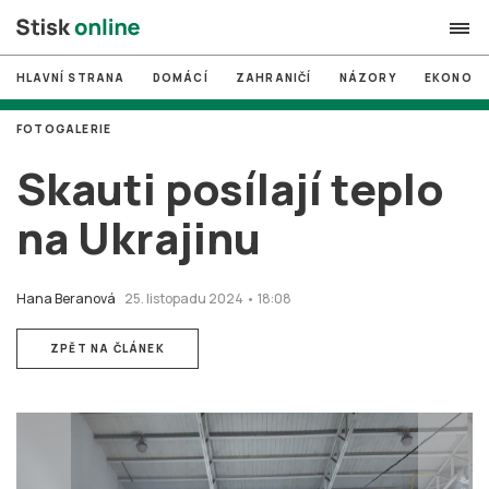
HLAVNÍ STRANA
DOMÁCÍ
ZAHRANIČÍ
NÁZORY
EKONOMI
search
FOTOGALERIE
#
MUNI
Skauti posílají teplo
#
Brno
na Ukrajinu
#
volby
login
PŘIHLÁSIT SE
Hana Beranová
25. listopadu 2024 • 18:08
Zapomněli jste heslo?
ZPĚT NA ČLÁNEK
Založit nový účet