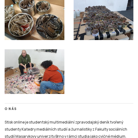
O NÁS
Stisk online je studentský multimediální zpravodajský deník tvořený
studenty Katedry mediálních studií a žurnalistiky z Fakulty sociálních
studií Masarykovy univerzity Brno v rámci studia jako cvičné médium.