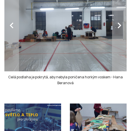
chevron_left
chevron_right
Celá podlaha je pokrytá, aby nebyla poničena horkým voskem
-
Hana
Beranová