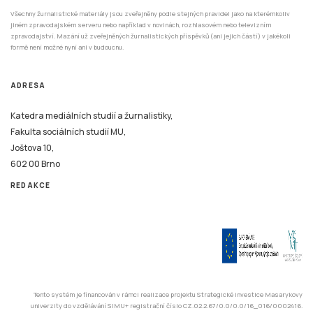
Všechny žurnalistické materiály jsou zveřejněny podle stejných pravidel jako na kterémkoliv
jiném zpravodajském serveru nebo například v novinách, rozhlasovém nebo televizním
zpravodajství. Mazání už zveřejněných žurnalistických příspěvků (ani jejich částí) v jakékoli
formě není možné nyní ani v budoucnu.
ADRESA
Katedra mediálních studií a žurnalistiky,
Fakulta sociálních studií MU,
Joštova 10,
602 00 Brno
REDAKCE
Tento systém je financován v rámci realizace projektu Strategické investice Masarykovy
univerzity do vzdělávání SIMU+ registrační číslo CZ.02.2.67/0.0/0.0/16_016/0002416.