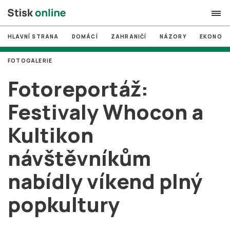
HLAVNÍ STRANA
DOMÁCÍ
ZAHRANIČÍ
NÁZORY
EKONOMI
search
FOTOGALERIE
#
MUNI
Fotoreportáž:
#
Brno
Festivaly Whocon a
#
volby
Kultikon
login
PŘIHLÁSIT SE
návštěvníkům
Zapomněli jste heslo?
Založit nový účet
nabídly víkend plný
popkultury