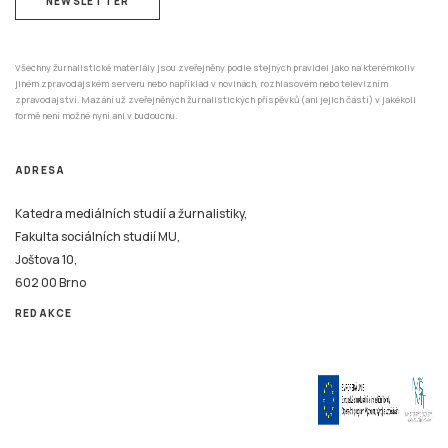
NEWSLETTER
Všechny žurnalistické materiály jsou zveřejněny podle stejných pravidel jako na kterémkoliv
jiném zpravodajském serveru nebo například v novinách, rozhlasovém nebo televizním
zpravodajství. Mazání už zveřejněných žurnalistických příspěvků (ani jejich částí) v jakékoli
formě není možné nyní ani v budoucnu.
ADRESA
Katedra mediálních studií a žurnalistiky,
Fakulta sociálních studií MU,
Joštova 10,
602 00 Brno
REDAKCE