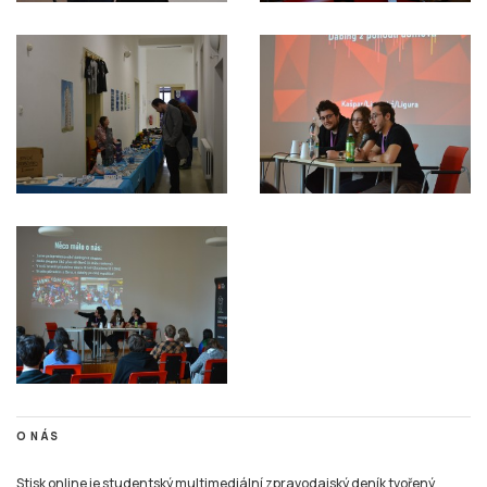
O NÁS
Stisk online je studentský multimediální zpravodajský deník tvořený