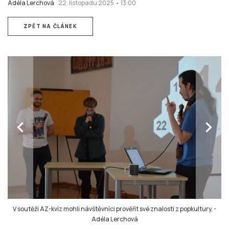
Adéla Lerchová
22. listopadu 2025 • 13:00
ZPĚT NA ČLÁNEK
chevron_left
chevron_right
V soutěži AZ-kvíz mohli návštěvníci prověřit své znalosti z popkultury.
-
Adéla Lerchová