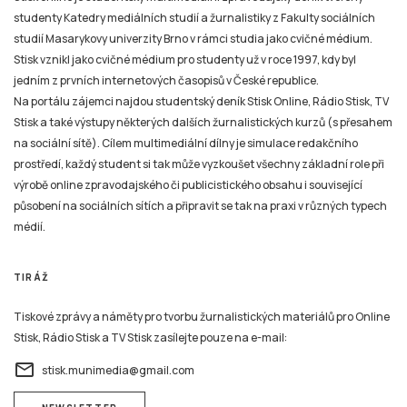
studenty Katedry mediálních studií a žurnalistiky z Fakulty sociálních
studií Masarykovy univerzity Brno v rámci studia jako cvičné médium.
Stisk vznikl jako cvičné médium pro studenty už v roce 1997, kdy byl
jedním z prvních internetových časopisů v České republice.
Na portálu zájemci najdou studentský deník Stisk Online, Rádio Stisk, TV
Stisk a také výstupy některých dalších žurnalistických kurzů (s přesahem
na sociální sítě). Cílem multimediální dílny je simulace redakčního
prostředí, každý student si tak může vyzkoušet všechny základní role při
výrobě online zpravodajského či publicistického obsahu i související
působení na sociálních sítích a připravit se tak na praxi v různých typech
médií.
TIRÁŽ
Tiskové zprávy a náměty pro tvorbu žurnalistických materiálů pro Online
Stisk, Rádio Stisk a TV Stisk zasílejte pouze na e-mail:
email
stisk.munimedia@gmail.com