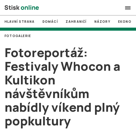
HLAVNÍ STRANA
DOMÁCÍ
ZAHRANIČÍ
NÁZORY
EKONOMI
search
FOTOGALERIE
#
MUNI
Fotoreportáž:
#
Brno
Festivaly Whocon a
#
volby
Kultikon
login
PŘIHLÁSIT SE
návštěvníkům
Zapomněli jste heslo?
Založit nový účet
nabídly víkend plný
popkultury