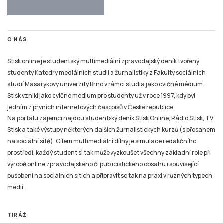
O NÁS
Stisk online je studentský multimediální zpravodajský deník tvořený
studenty Katedry mediálních studií a žurnalistiky z Fakulty sociálních
studií Masarykovy univerzity Brno v rámci studia jako cvičné médium.
Stisk vznikl jako cvičné médium pro studenty už v roce 1997, kdy byl
jedním z prvních internetových časopisů v České republice.
Na portálu zájemci najdou studentský deník Stisk Online, Rádio Stisk, TV
Stisk a také výstupy některých dalších žurnalistických kurzů (s přesahem
na sociální sítě). Cílem multimediální dílny je simulace redakčního
prostředí, každý student si tak může vyzkoušet všechny základní role při
výrobě online zpravodajského či publicistického obsahu i související
působení na sociálních sítích a připravit se tak na praxi v různých typech
médií.
TIRÁŽ