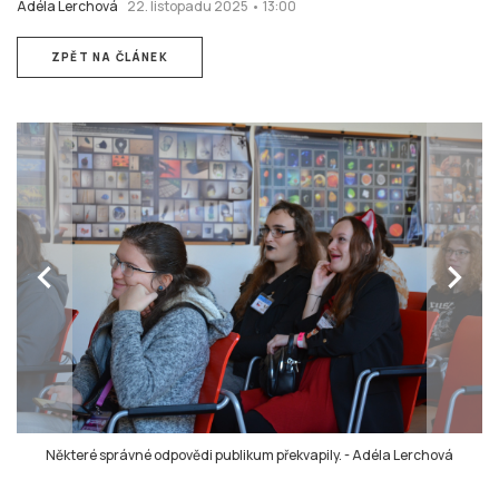
Adéla Lerchová
22. listopadu 2025 • 13:00
ZPĚT NA ČLÁNEK
chevron_left
chevron_right
Některé správné odpovědi publikum překvapily.
-
Adéla Lerchová