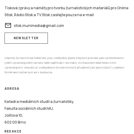
Tiskové zprávy a náměty pro tvorbu žurnalistických materiálů pro Online
Stisk, Rádio Stisk a TV Stisk zasílejte pouze na e-mail:
email
stisk.munimedia@gmail.com
NEWSLETTER
Všechny žurnalistické materiály jsou zveřejněny podle stejných pravidel jako na kterémkoliv
jiném zpravodajském serveru nebo například v novinách, rozhlasovém nebo televizním
zpravodajství. Mazání už zveřejněných žurnalistických příspěvků (ani jejich částí) v jakékoli
formě není možné nyní ani v budoucnu.
ADRESA
Katedra mediálních studií a žurnalistiky,
Fakulta sociálních studií MU,
Joštova 10,
602 00 Brno
REDAKCE