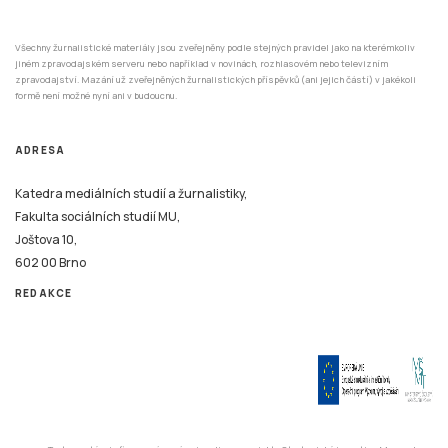
Všechny žurnalistické materiály jsou zveřejněny podle stejných pravidel jako na kterémkoliv
jiném zpravodajském serveru nebo například v novinách, rozhlasovém nebo televizním
zpravodajství. Mazání už zveřejněných žurnalistických příspěvků (ani jejich částí) v jakékoli
formě není možné nyní ani v budoucnu.
ADRESA
Katedra mediálních studií a žurnalistiky,
Fakulta sociálních studií MU,
Joštova 10,
602 00 Brno
REDAKCE