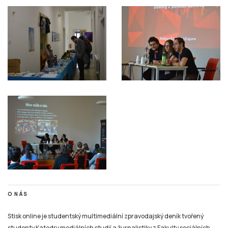
O NÁS
Stisk online je studentský multimediální zpravodajský deník tvořený
studenty Katedry mediálních studií a žurnalistiky z Fakulty sociálních