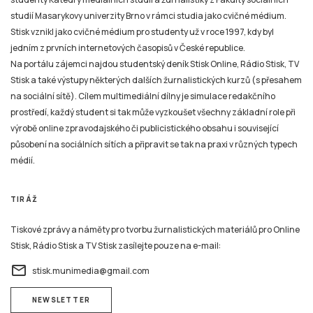
studií Masarykovy univerzity Brno v rámci studia jako cvičné médium.
Stisk vznikl jako cvičné médium pro studenty už v roce 1997, kdy byl
jedním z prvních internetových časopisů v České republice.
Na portálu zájemci najdou studentský deník Stisk Online, Rádio Stisk, TV
Stisk a také výstupy některých dalších žurnalistických kurzů (s přesahem
na sociální sítě). Cílem multimediální dílny je simulace redakčního
prostředí, každý student si tak může vyzkoušet všechny základní role při
výrobě online zpravodajského či publicistického obsahu i související
působení na sociálních sítích a připravit se tak na praxi v různých typech
médií.
TIRÁŽ
Tiskové zprávy a náměty pro tvorbu žurnalistických materiálů pro Online
Stisk, Rádio Stisk a TV Stisk zasílejte pouze na e-mail:
email
stisk.munimedia@gmail.com
NEWSLETTER