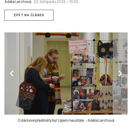
Adéla Lerchová
22. listopadu 2025 • 13:00
ZPĚT NA ČLÁNEK
chevron_left
chevron_right
O dárkové předměty byl zájem neustále.
-
Adéla Lerchová