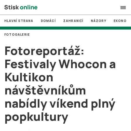
HLAVNÍ STRANA
DOMÁCÍ
ZAHRANIČÍ
NÁZORY
EKONOMI
search
FOTOGALERIE
#
MUNI
Fotoreportáž:
#
Brno
Festivaly Whocon a
#
volby
Kultikon
login
PŘIHLÁSIT SE
návštěvníkům
Zapomněli jste heslo?
Založit nový účet
nabídly víkend plný
popkultury