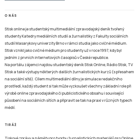
O NÁS
Stisk online je studentský multimediální zpravodajský deník tvořený
studenty Katedry mediálních studií a žurnalistiky z Fakulty sociálních
studií Masarykovy univerzity Brno v rámci studia jako cvičné médium.
Stisk vznikl jako cvičné médium pro studenty už v roce 1997, kdy byl
jedním z prvních internetových časopisů v České republice.
Na portálu zájemci najdou studentský deník Stisk Online, Rádio Stisk, TV
Stisk a také výstupy některých dalších žurnalistických kurzů (s přesahem
na sociální sítě). Cílem multimediální dílny je simulace redakčního
prostředí, každý student si tak může vyzkoušet všechny základní role při
výrobě online zpravodajského či publicistického obsahu i související
působení na sociálních sítích a připravit se tak na praxi v různých typech
médií.
TIRÁŽ
Tiskové zprávy a náměty pro tvorbu žurnalistických materiálů pro Online