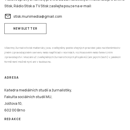
Stisk, Rádio Stisk a TV Stisk zasílejte pouze na e-mail:
email
stisk.munimedia@gmail.com
NEWSLETTER
Všechny žurnalistické materiály jsou zveřejněny podle stejných pravidel jako na kterémkoliv
jiném zpravodajském serveru nebo například v novinách, rozhlasovém nebo televizním
zpravodajství. Mazání už zveřejněných žurnalistických příspěvků (ani jejich částí) v jakékoli
formě není možné nyní ani v budoucnu.
ADRESA
Katedra mediálních studií a žurnalistiky,
Fakulta sociálních studií MU,
Joštova 10,
602 00 Brno
REDAKCE