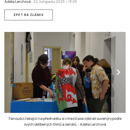
Adéla Lerchová
22. listopadu 2025 • 13:00
ZPĚT NA ČLÁNEK
chevron_right
Fanoušci čekající na přednášku si v mezičase vybírali suvenýry podle
svých oblíbených filmů a seriálů.
-
Adéla Lerchová