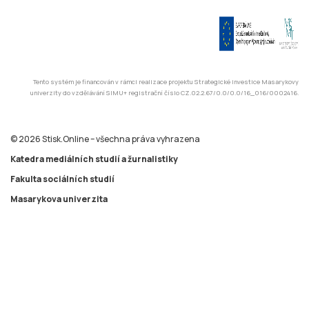
Tento systém je financován v rámci realizace projektu Strategické investice Masarykovy
univerzity do vzdělávání SIMU+ registrační číslo CZ.02.2.67/0.0/0.0/16_016/0002416.
© 2026 Stisk.Online – všechna práva vyhrazena
Katedra mediálních studií a žurnalistiky
Fakulta sociálních studií
Masarykova univerzita