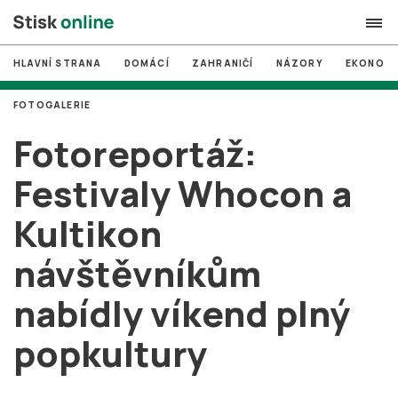
HLAVNÍ STRANA
DOMÁCÍ
ZAHRANIČÍ
NÁZORY
EKONOMI
search
FOTOGALERIE
#
MUNI
Fotoreportáž:
#
Brno
Festivaly Whocon a
#
volby
Kultikon
login
PŘIHLÁSIT SE
návštěvníkům
Zapomněli jste heslo?
Založit nový účet
nabídly víkend plný
popkultury