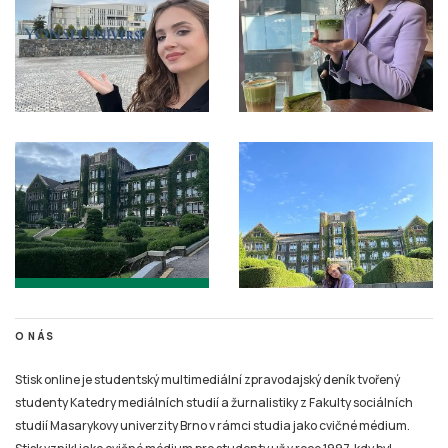
O NÁS
Stisk online je studentský multimediální zpravodajský deník tvořený
studenty Katedry mediálních studií a žurnalistiky z Fakulty sociálních
studií Masarykovy univerzity Brno v rámci studia jako cvičné médium.