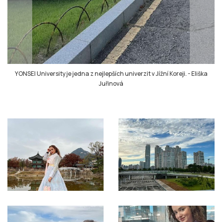
YONSEI University je jedna z nejlepších univerzit v Jížní Koreji.
-
Eliška
Juřinová