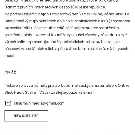
Stisk vznikl jako cvičné médium pro studenty už v roce 1997, kdy byl
jedním z prvních internetových časopisů v České republice.
Na portálu zájemci najdou studentský deník Stisk Online, Rádio Stisk, TV
Stisk a také výstupy některých dalších žurnalistických kurzů (s přesahem
na sociální sítě). Cílem multimediální dílny je simulace redakčního
prostředí, každý student si tak může vyzkoušet všechny základní role při
výrobě online zpravodajského či publicistického obsahu i související
působení na sociálních sítích a připravit se tak na praxi v různých typech
médií.
TIRÁŽ
Tiskové zprávy a náměty pro tvorbu žurnalistických materiálů pro Online
Stisk, Rádio Stisk a TV Stisk zasílejte pouze na e-mail:
email
stisk.munimedia@gmail.com
NEWSLETTER