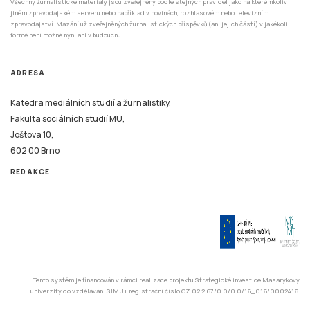
Všechny žurnalistické materiály jsou zveřejněny podle stejných pravidel jako na kterémkoliv
jiném zpravodajském serveru nebo například v novinách, rozhlasovém nebo televizním
zpravodajství. Mazání už zveřejněných žurnalistických příspěvků (ani jejich částí) v jakékoli
formě není možné nyní ani v budoucnu.
ADRESA
Katedra mediálních studií a žurnalistiky,
Fakulta sociálních studií MU,
Joštova 10,
602 00 Brno
REDAKCE
Tento systém je financován v rámci realizace projektu Strategické investice Masarykovy
univerzity do vzdělávání SIMU+ registrační číslo CZ.02.2.67/0.0/0.0/16_016/0002416.