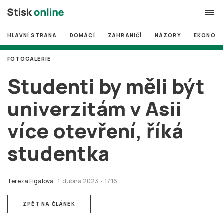
HLAVNÍ STRANA
DOMÁCÍ
ZAHRANIČÍ
NÁZORY
EKONOMI
search
FOTOGALERIE
#
MUNI
Studenti by měli být
#
Brno
univerzitám v Asii
#
volby
více otevření, říká
login
PŘIHLÁSIT SE
studentka
Zapomněli jste heslo?
Založit nový účet
Tereza Figalová
1. dubna 2023 • 17:16
ZPĚT NA ČLÁNEK