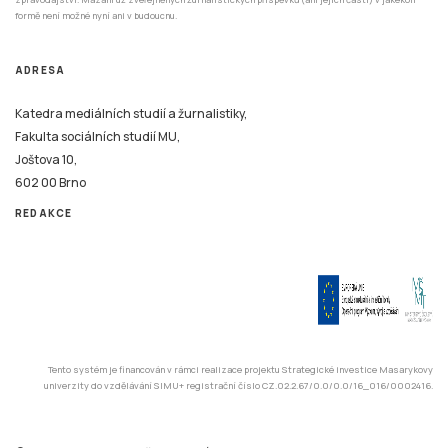
formě není možné nyní ani v budoucnu.
ADRESA
Katedra mediálních studií a žurnalistiky,
Fakulta sociálních studií MU,
Joštova 10,
602 00 Brno
REDAKCE
Tento systém je financován v rámci realizace projektu Strategické investice Masarykovy
univerzity do vzdělávání SIMU+ registrační číslo CZ.02.2.67/0.0/0.0/16_016/0002416.