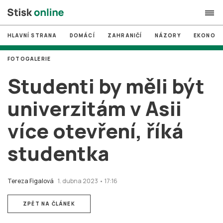
HLAVNÍ STRANA
DOMÁCÍ
ZAHRANIČÍ
NÁZORY
EKONOMI
search
FOTOGALERIE
#
MUNI
Studenti by měli být
#
Brno
univerzitám v Asii
#
volby
více otevření, říká
login
PŘIHLÁSIT SE
studentka
Zapomněli jste heslo?
Založit nový účet
Tereza Figalová
1. dubna 2023 • 17:16
ZPĚT NA ČLÁNEK