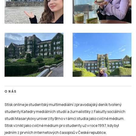
O NÁS
Stisk online je studentský multimediální zpravodajský deník tvořený
studenty Katedry mediálních studií a žurnalistiky z Fakulty sociálních
studií Masarykovy univerzity Brno v rámci studia jako cvičné médium.
Stisk vznikl jako cvičné médium pro studenty už v roce 1997, kdy byl
jedním z prvních internetových časopisů v České republice.