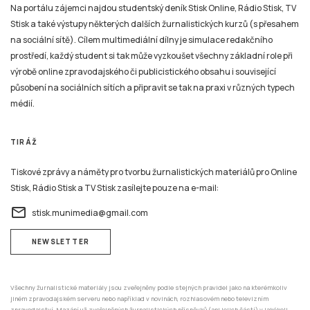
Na portálu zájemci najdou studentský deník Stisk Online, Rádio Stisk, TV
Stisk a také výstupy některých dalších žurnalistických kurzů (s přesahem
na sociální sítě). Cílem multimediální dílny je simulace redakčního
prostředí, každý student si tak může vyzkoušet všechny základní role při
výrobě online zpravodajského či publicistického obsahu i související
působení na sociálních sítích a připravit se tak na praxi v různých typech
médií.
TIRÁŽ
Tiskové zprávy a náměty pro tvorbu žurnalistických materiálů pro Online
Stisk, Rádio Stisk a TV Stisk zasílejte pouze na e-mail:
email
stisk.munimedia@gmail.com
NEWSLETTER
Všechny žurnalistické materiály jsou zveřejněny podle stejných pravidel jako na kterémkoliv
jiném zpravodajském serveru nebo například v novinách, rozhlasovém nebo televizním
zpravodajství. Mazání už zveřejněných žurnalistických příspěvků (ani jejich částí) v jakékoli