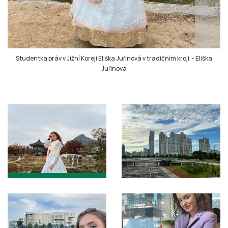
Studentka práv v Jížní Koreji Eliška Juřinová v tradičním kroji.
-
Eliška
Juřinová