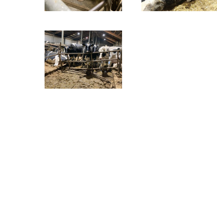
O NÁS
Stisk online je studentský multimediální zpravodajský deník t
mediálních studií a žurnalistiky z Fakulty sociálních studií Ma
studia jako cvičné médium. Stisk vznikl jako cvičné médium pro 
jedním z prvních internetových časopisů v České republice.
Na portálu zájemci najdou studentský deník Stisk Online, Rádio
některých dalších žurnalistických kurzů (s přesahem na sociál
dílny je simulace redakčního prostředí, každý student si tak 