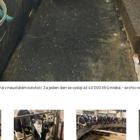
á v neustálém kolotoči. Za jeden den se vydojí až 40 000 litrů mléka.
-
archiv r