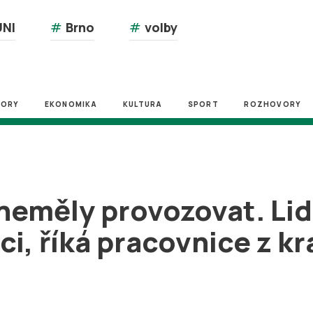
NI
#
Brno
#
volby
ZORY
EKONOMIKA
KULTURA
SPORT
ROZHOVORY
neměly provozovat. Lidé
ci, říká pracovnice z k