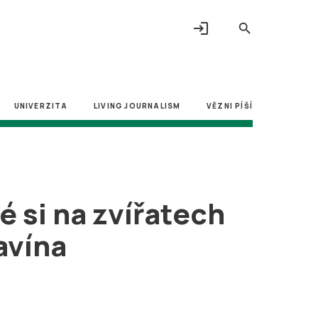
login
search
UNIVERZITA
LIVING JOURNALISM
VĚZNI PÍŠÍ
 si na zvířatech
ravína