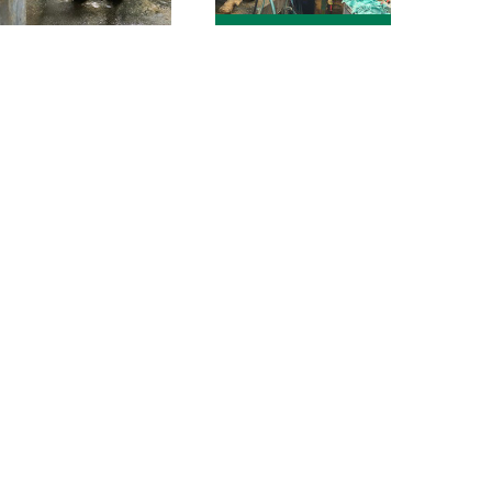
ADRESA
Katedra mediálních studií a žurnalistiky,
isk,
Fakulta sociálních studií MU,
a e-mail:
Joštova 10,
602 00 Brno
REDAKCE