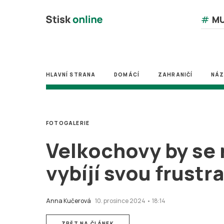
#
MU
HLAVNÍ STRANA
DOMÁCÍ
ZAHRANIČÍ
NÁ
FOTOGALERIE
Velkochovy by se 
vybíjí svou frustra
Anna Kučerová
10. prosince 2024 • 18:14
ZPĚT NA ČLÁNEK