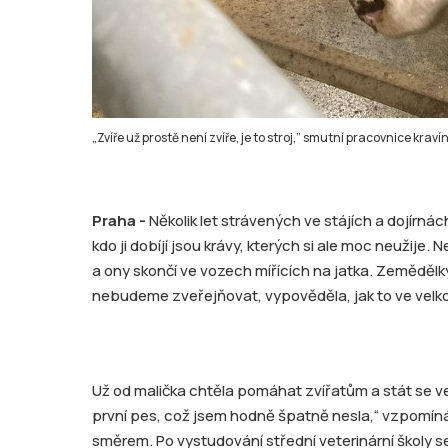
„Zvíře už prostě není zvíře, je to stroj,” smutní pracovnice krav
Praha -
Několik let strávených ve stájích a dojírnác
kdo ji dobíjí jsou krávy, kterých si ale moc neužije
a ony skončí ve vozech mířících na jatka. Zemědělkyně
nebudeme zveřejňovat, vypověděla, jak to ve vel
Už od malička chtěla pomáhat zvířatům a stát se vet
první pes, což jsem hodně špatně nesla,“ vzpomíná ž
směrem. Po vystudování střední veterinární školy s