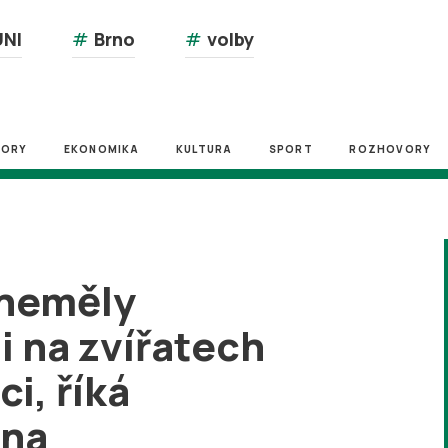
NI
#
Brno
#
volby
ZORY
EKONOMIKA
KULTURA
SPORT
ROZHOVORY
 neměly
i na zvířatech
ci, říká
ína