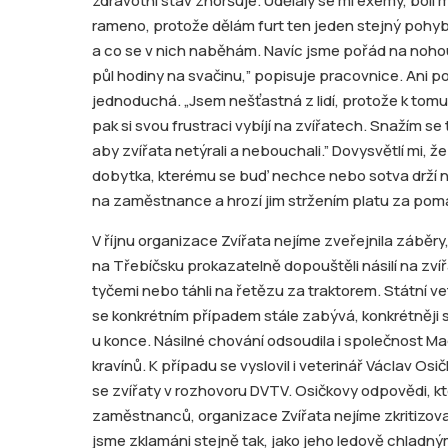
zdravotní stav zhoršuje. Udělaly se mi exémy, bolí mě
rameno, protože dělám furt ten jeden stejný pohy
a co se v nich naběhám. Navíc jsme pořád na noho
půl hodiny na svačinu,” popisuje pracovnice. Ani p
jednoduchá. „Jsem nešťastná z lidí, protože k tomu
pak si svou frustraci vybíjí na zvířatech. Snažím se 
aby zvířata netýrali a nebouchali.” Dovysvětlí mi, že
dobytka, kterému se buď nechce nebo sotva drží na
na zaměstnance a hrozí jim stržením platu za poma
V říjnu organizace Zvířata nejíme zveřejnila záběr
na Třebíčsku prokazatelně dopouštěli násilí na zvířat
tyčemi nebo táhli na řetězu za traktorem. Státní ve
se konkrétním případem stále zabývá, konkrétněji s
u konce. Násilné chování odsoudila i společnost Ma
kravínů. K případu se vyslovil i veterinář Václav Os
se zvířaty v rozhovoru DVTV. Osičkovy odpovědi, kt
zaměstnanců, organizace Zvířata nejíme zkritizova
jsme zklamáni stejně tak, jako jeho ledově chladn