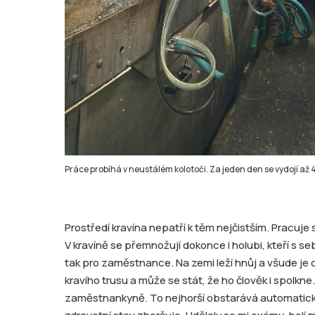
Práce probíhá v neustálém kolotoči. Za jeden den se vydojí až 
Prostředí kravína nepatří k těm nejčistším. Pracuj
V kravíně se přemnožují dokonce i holubi, kteří s se
tak pro zaměstnance. Na zemi leží hnůj a všude je cí
kravího trusu a může se stát, že ho člověk i spolkne.
zaměstnankyně. To nejhorší obstarává automatický