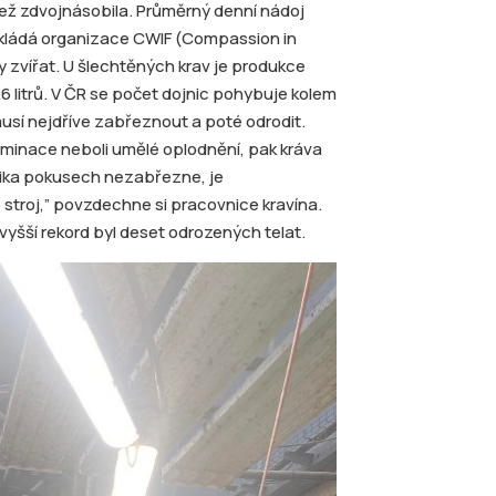
než zdvojnásobila. Průměrný denní nádoj
edkládá organizace CWIF (Compassion in
ky zvířat. U šlechtěných krav je produkce
i 26 litrů. V ČR se počet dojnic pohybuje kolem
musí nejdříve zabřeznout a poté odrodit.
eminace neboli umělé oplodnění, pak kráva
olika pokusech nezabřezne, je
o stroj,” povzdechne si pracovnice kravína.
jvyšší rekord byl deset odrozených telat.