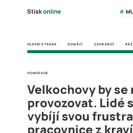
#
MU
HLAVNÍ STRANA
DOMÁCÍ
ZAHRANIČÍ
NÁ
HOMEPAGE
Velkochovy by se
provozovat. Lidé s
vybíjí svou frustra
pracovnice z krav