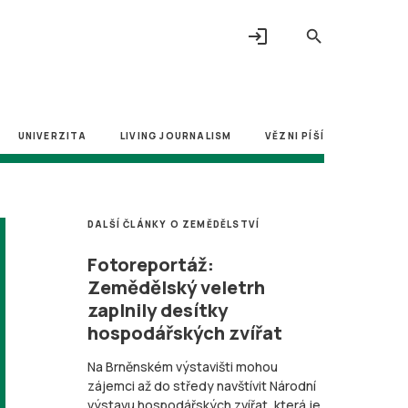
login
search
UNIVERZITA
LIVING JOURNALISM
VĚZNI PÍŠÍ
DALŠÍ ČLÁNKY O ZEMĚDĚLSTVÍ
Fotoreportáž:
Zemědělský veletrh
zaplnily desítky
hospodářských zvířat
Na Brněnském výstavišti mohou
zájemci až do středy navštívit Národní
výstavu hospodářských zvířat, která je