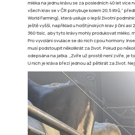
mléka na jednu krávu se za posledních 40 let více 
všech krav se v ČR pohybuje kolem 20,5 litrů,“ př
World Farming), která usiluje o lepší životní podmín
ještě vyšší, například u holštýnských krav ji činí as
360 tisíc, aby tyto krávy mohly produkovat mléko, 
Pro vyvolání ovulace se do nich cpou hormony. Ins
musí podstoupit několikrát za život. Pokud po něk
odepsána na jatka. „Zvíře už prostě není zvíře, je t
U nich je kráva březí jednou až pětkrát za život. Ne