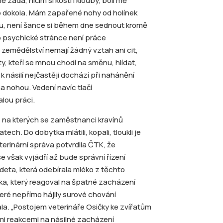
 záda, ničím si kosti i klouby, bolí mě
b dokola. Mám zapařené nohy od holínek
u, není šance si během dne sednout kromě
o psychické stránce není práce
 zemědělství nemají žádný vztah ani cit,
ty, kteří se mnou chodí na směnu, hlídat,
 k násilí nejčastěji dochází při nahánění
 nohou. Vedení navíc tlačí
lou práci.
y, na kterých se zaměstnanci kravínů
ech. Do dobytka mlátili, kopali, tloukli je
terinární správa potvrdila ČTK, že
e však vyjádří až bude správní řízení
deta, která odebírala mléko z těchto
ička, který reagoval na špatné zacházení
eré nepřímo hájily surové chování
la. „Postojem veterináře Osičky ke zvířatům
ými reakcemi na násilné zacházení