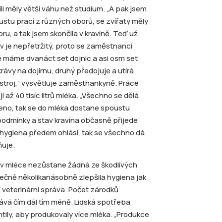
víli měly větší váhu než studium. „A pak jsem
ustu prací z různých oborů, se zvířaty měly
u, a tak jsem skončila v kravíně. Teď už
av je nepřetržitý, proto se zaměstnanci
ě máme dvanáct set dojnic a asi osm set
ávy na dojírnu, druhý předojuje a utírá
ístroj,” vysvětluje zaměstnankyně. Práce
 až 40 tisíc litrů mléka. „Všechno se dělá
meno, tak se do mléka dostane spoustu
dmínky a stav kravína občasně přijede
e hygiena předem ohlásí, tak se všechno dá
ňuje.
že v mléce nezůstane žádná ze škodlivých
tečně několikanásobně zlepšila hygiena jak
í veterinární správa. Počet zárodků
ává čím dál tím méně. Lidská spotřeba
htily, aby produkovaly více mléka. „Produkce