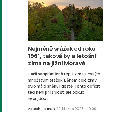
Nejméně srážek od roku
1961, taková byla letošní
zima na jižní Moravě
Další nadprůměrně teplá zima s malým
množstvím srážek. Během celé zimy
bylo málo sněhu i deště. Tento deficit
teď není příliš vidět, ale pokud
nepřijdou ...
Vojtěch Herman
12. března 2025 • 19:00