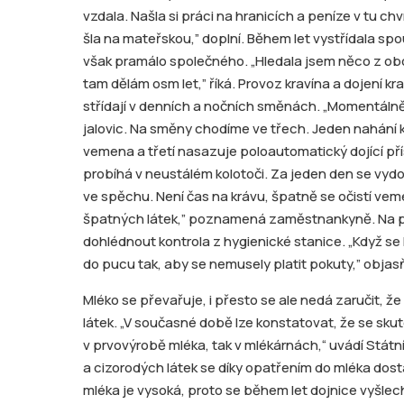
vzdala. Našla si práci na hranicích a peníze v tu ch
šla na mateřskou,” doplní. Během let vystřídala spo
však pramálo společného. „Hledala jsem něco z obor
tam dělám osm let,” říká. Provoz kravína a dojení kr
střídají v denních a nočních směnách. „Momentáln
jalovic. Na směny chodíme ve třech. Jeden nahání kr
vemena a třetí nasazuje poloautomatický dojící př
probíhá v neustálém kolotoči. Za jeden den se vydojí
ve spěchu. Není čas na krávu, špatně se očistí ve
špatných látek,” poznamená zaměstnankyně. Na po
dohlédnout kontrola z hygienické stanice. „Když s
do pucu tak, aby se nemusely platit pokuty,” objas
Mléko se převařuje, i přesto se ale nedá zaručit, 
látek. „V současné době lze konstatovat, že se sku
v prvovýrobě mléka, tak v mlékárnách,“ uvádí Státn
a cizorodých látek se díky opatřením do mléka dost
mléka je vysoká, proto se během let dojnice vyšlec