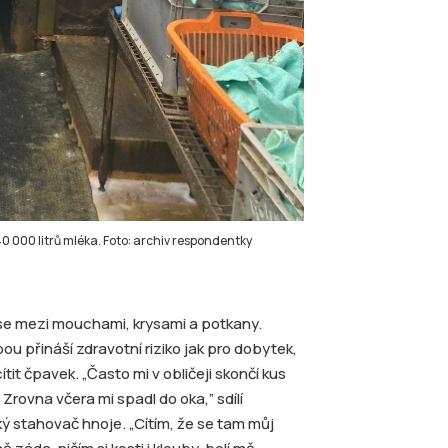
40 000 litrů mléka. Foto: archiv respondentky
e se mezi mouchami, krysami a potkany.
bou přináší zdravotní riziko jak pro dobytek,
tit čpavek. „Často mi v obličeji skončí kus
 Zrovna včera mi spadl do oka,” sdílí
 stahovač hnoje. „Cítím, že se tam můj