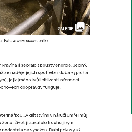
collections
GALERIE
ína. Foto: archiv respondentky
h kravína jí sebralo spousty energie. Jediný,
. Než se naděje jejich spotřební doba vyprchá
, jejíž jméno kvůli citlivosti informací
kochovech doopravdy funguje.
erinářkou. „V dětství mi v náručí umřel můj
ena. Život ji zavál ale trochu jiným
e nedostala na vysokou. Další pokusy už