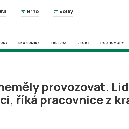
NI
#
Brno
#
volby
ZORY
EKONOMIKA
KULTURA
SPORT
ROZHOVORY
neměly provozovat. Lidé
ci, říká pracovnice z k