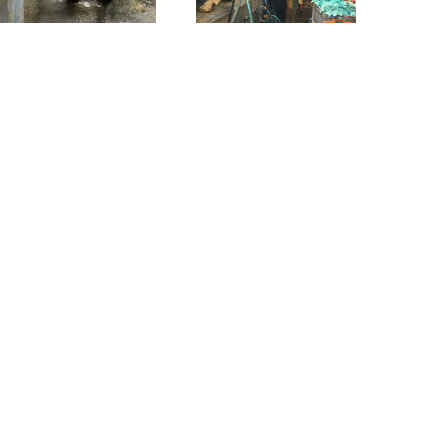
ADRESA
Katedra mediálních studií a žurnalistiky,
isk,
Fakulta sociálních studií MU,
a e-mail:
Joštova 10,
602 00 Brno
REDAKCE