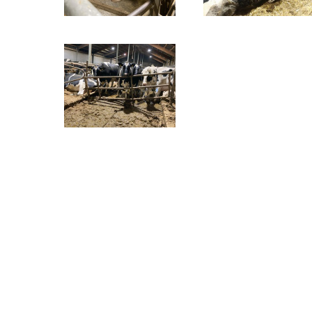
O NÁS
Stisk online je studentský multimediální zpravodajský deník t
mediálních studií a žurnalistiky z Fakulty sociálních studií Ma
studia jako cvičné médium. Stisk vznikl jako cvičné médium pro 
jedním z prvních internetových časopisů v České republice.
Na portálu zájemci najdou studentský deník Stisk Online, Rádio
některých dalších žurnalistických kurzů (s přesahem na sociál
dílny je simulace redakčního prostředí, každý student si tak 