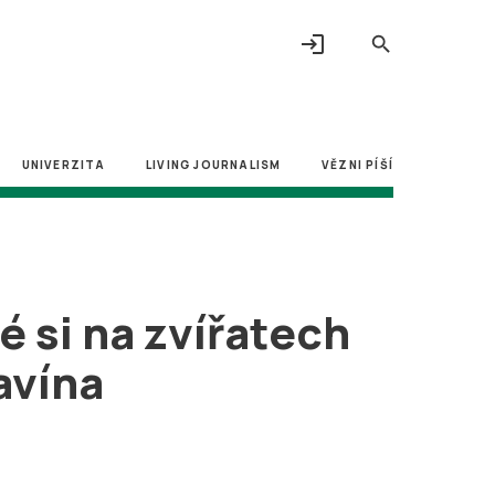
login
search
UNIVERZITA
LIVING JOURNALISM
VĚZNI PÍŠÍ
 si na zvířatech
ravína