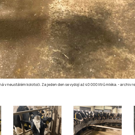
á v neustálém kolotoči. Za jeden den se vydojí až 40 000 litrů mléka.
-
archiv r