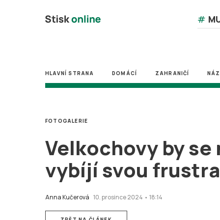
#
MU
HLAVNÍ STRANA
DOMÁCÍ
ZAHRANIČÍ
NÁ
FOTOGALERIE
Velkochovy by se 
vybíjí svou frustra
Anna Kučerová
10. prosince 2024 • 18:14
ZPĚT NA ČLÁNEK