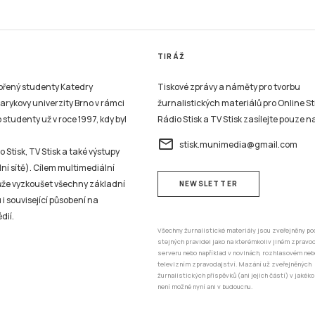
TIRÁŽ
vořený studenty Katedry
Tiskové zprávy a náměty pro tvorbu
sarykovy univerzity Brno v rámci
žurnalistických materiálů pro Online St
studenty už v roce 1997, kdy byl
Rádio Stisk a TV Stisk zasílejte pouze n
email
stisk.munimedia@gmail.com
 Stisk, TV Stisk a také výstupy
ní sítě). Cílem multimediální
může vyzkoušet všechny základní
NEWSLETTER
 i související působení na
dií.
Všechny žurnalistické materiály jsou zveřejněny po
stejných pravidel jako na kterémkoliv jiném zprav
serveru nebo například v novinách, rozhlasovém neb
televizním zpravodajství. Mazání už zveřejněných
žurnalistických příspěvků (ani jejich částí) v jakéko
není možné nyní ani v budoucnu.