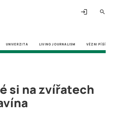
login
search
UNIVERZITA
LIVING JOURNALISM
VĚZNI PÍŠÍ
 si na zvířatech
ravína