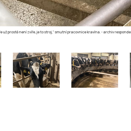
ře už prostě není zvíře, je to stroj,” smutní pracovnice kravína.
-
archiv responde