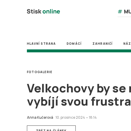
#
MU
HLAVNÍ STRANA
DOMÁCÍ
ZAHRANIČÍ
NÁ
FOTOGALERIE
Velkochovy by se 
vybíjí svou frustra
Anna Kučerová
10. prosince 2024 • 18:14
ZPĚT NA ČLÁNEK