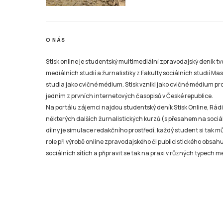
O NÁS
Stisk online je studentský multimediální zpravodajský deník t
mediálních studií a žurnalistiky z Fakulty sociálních studií Ma
studia jako cvičné médium. Stisk vznikl jako cvičné médium pro 
jedním z prvních internetových časopisů v České republice.
Na portálu zájemci najdou studentský deník Stisk Online, Rádio
některých dalších žurnalistických kurzů (s přesahem na sociál
dílny je simulace redakčního prostředí, každý student si tak 
role při výrobě online zpravodajského či publicistického obsahu
sociálních sítích a připravit se tak na praxi v různých typech mé