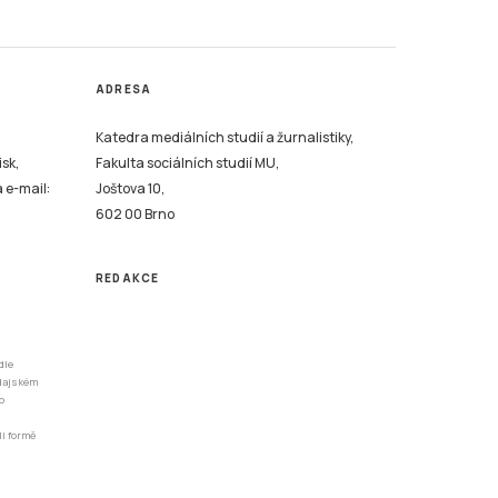
ADRESA
Katedra mediálních studií a žurnalistiky,
isk,
Fakulta sociálních studií MU,
a e-mail:
Joštova 10,
602 00 Brno
REDAKCE
dle
odajském
o
li formě