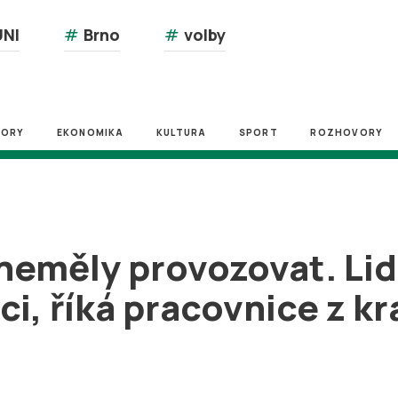
NI
#
Brno
#
volby
ZORY
EKONOMIKA
KULTURA
SPORT
ROZHOVORY
neměly provozovat. Lidé
ci, říká pracovnice z k