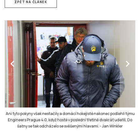
ZPĚT NA ČLÁNEK
chevron_left
chevron_right
Ani tyto pokyny však nestačily a domácí hokejisté nakonec podlehli týmu
Engineers Prague 4:0, když hosté v poslední třetině dvakrát udeřili. Do
šatny se tak odcházelo se svěšenými hlavami.
-
Jan Winkler