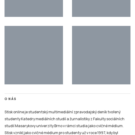
O NÁS
Stisk online je studentský multimediální zpravodajský deník tvořený
studenty Katedry mediálních studií a žurnalistiky z Fakulty sociálních
studií Masarykovy univerzity Brno v rámci studia jako cvičné médium.
Stisk vznikl jako cvičné médium pro studenty už v roce 1997, kdy byl
jedním z prvních internetových časopisů v České republice.
Na portálu zájemci najdou studentský deník Stisk Online, Rádio Stisk, TV
Stisk a také výstupy některých dalších žurnalistických kurzů (s přesahem
na sociální sítě). Cílem multimediální dílny je simulace redakčního
prostředí, každý student si tak může vyzkoušet všechny základní role při
výrobě online zpravodajského či publicistického obsahu i související