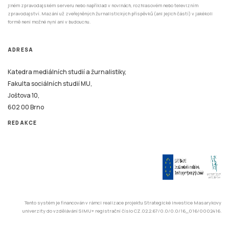
Fakulta sociálních studií MU,
Joštova 10,
602 00 Brno
REDAKCE
Tento systém je financován v rámci realizace projektu Strategické investice Masarykovy
univerzity do vzdělávání SIMU+ registrační číslo CZ.02.2.67/0.0/0.0/16_016/0002416.
© 2026 Stisk.Online – všechna práva vyhrazena
Katedra mediálních studií a žurnalistiky
Fakulta sociálních studií
Masarykova univerzita