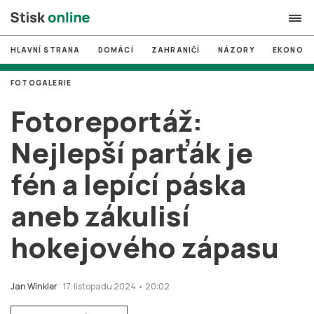
HLAVNÍ STRANA
DOMÁCÍ
ZAHRANIČÍ
NÁZORY
EKONOMI
search
FOTOGALERIE
#
MUNI
Fotoreportáž:
#
Brno
Nejlepší parťák je
#
volby
fén a lepící páska
login
PŘIHLÁSIT SE
aneb zákulisí
Zapomněli jste heslo?
Založit nový účet
hokejového zápasu
Jan Winkler
17. listopadu 2024 • 20:02