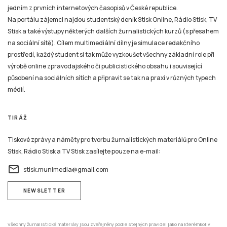
působení na sociálních sítích a připravit se tak na praxi v různých typech
médií.
TIRÁŽ
Tiskové zprávy a náměty pro tvorbu žurnalistických materiálů pro Online
Stisk, Rádio Stisk a TV Stisk zasílejte pouze na e-mail:
email
stisk.munimedia@gmail.com
NEWSLETTER
Všechny žurnalistické materiály jsou zveřejněny podle stejných pravidel jako na kterémkoliv
jiném zpravodajském serveru nebo například v novinách, rozhlasovém nebo televizním
zpravodajství. Mazání už zveřejněných žurnalistických příspěvků (ani jejich částí) v jakékoli
formě není možné nyní ani v budoucnu.
ADRESA
Katedra mediálních studií a žurnalistiky,