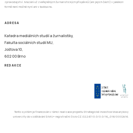
Joštova 10,
602 00 Brno
REDAKCE
Tento systém je financován v rámci realizace projektu Strategické investice Masarykovy
univerzity do vzdělávání SIMU+ registrační číslo CZ.02.2.67/0.0/0.0/16_016/0002416.
© 2026 Stisk.Online – všechna práva vyhrazena
Katedra mediálních studií a žurnalistiky
Fakulta sociálních studií
Masarykova univerzita