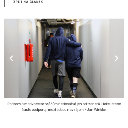
ZPĚT NA ČLÁNEK
chevron_left
chevron_right
Podpory a motivace se hráčům nedostává jen od trenérů. Hokejisté se
často podporují mezi sebou navzájem.
-
Jan Winkler