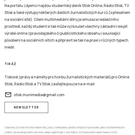
médií.
TIRÁŽ
Tiskové zprávy a náměty pro tvorbu žurnalistických materiálů pro Online
Stisk, Rádio Stisk a TV Stisk zasílejte pouze na e-mail:
email
stisk.munimedia@gmail.com
NEWSLETTER
Všechny žurnalistické materiály jsou zveřejněny podle stejných pravidel jako na kterémkoliv
jiném zpravodajském serveru nebo například v novinách, rozhlasovém nebo televizním
zpravodajství. Mazání už zveřejněných žurnalistických příspěvků (ani jejich částí) v jakékoli
formě není možné nyní ani v budoucnu.
ADRESA
Katedra mediálních studií a žurnalistiky,
Fakulta sociálních studií MU,