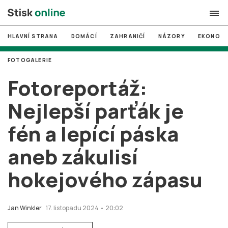
HLAVNÍ STRANA
DOMÁCÍ
ZAHRANIČÍ
NÁZORY
EKONOMI
search
FOTOGALERIE
#
MUNI
Fotoreportáž:
#
Brno
Nejlepší parťák je
#
volby
fén a lepící páska
login
PŘIHLÁSIT SE
aneb zákulisí
Zapomněli jste heslo?
Založit nový účet
hokejového zápasu
Jan Winkler
17. listopadu 2024 • 20:02