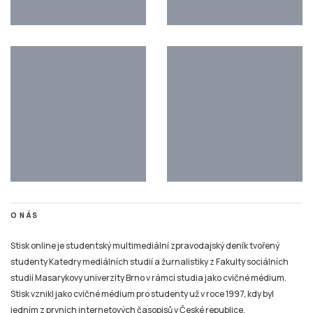
O NÁS
Stisk online je studentský multimediální zpravodajský deník tvořený
studenty Katedry mediálních studií a žurnalistiky z Fakulty sociálních
studií Masarykovy univerzity Brno v rámci studia jako cvičné médium.
Stisk vznikl jako cvičné médium pro studenty už v roce 1997, kdy byl
jedním z prvních internetových časopisů v České republice.
Na portálu zájemci najdou studentský deník Stisk Online, Rádio Stisk, TV
Stisk a také výstupy některých dalších žurnalistických kurzů (s přesahem
na sociální sítě). Cílem multimediální dílny je simulace redakčního
prostředí, každý student si tak může vyzkoušet všechny základní role při
výrobě online zpravodajského či publicistického obsahu i související
působení na sociálních sítích a připravit se tak na praxi v různých typech