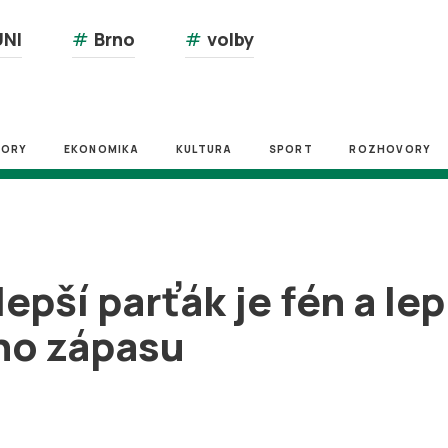
NI
#
Brno
#
volby
ZORY
EKONOMIKA
KULTURA
SPORT
ROZHOVORY
epší parťák je fén a le
ho zápasu