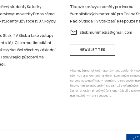
vořený studenty Katedry
Tiskové zprávy a náměty pro tvorbu
sarykovy univerzity Brno v rámci
žurnalistických materiálů pro Online St
studenty už v roce 1997, kdy byl
Rádio Stisk a TV Stisk zasílejte pouze n
email
stisk.munimedia@gmail.com
 Stisk, TV Stisk a také výstupy
ní sítě). Cílem multimediální
může vyzkoušet všechny základní
NEWSLETTER
 i související působení na
dií.
Všechny žurnalistické materiály jsou zveřejněny po
stejných pravidel jako na kterémkoliv jiném zprav
serveru nebo například v novinách, rozhlasovém neb
televizním zpravodajství. Mazání už zveřejněných
žurnalistických příspěvků (ani jejich částí) v jakéko
není možné nyní ani v budoucnu.