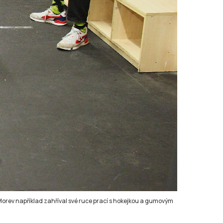
 Morev například zahříval své ruce prací s hokejkou a gumovým