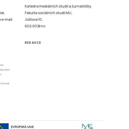
Katedra mediálních studií a žurnalistiky,
isk,
Fakulta sociálních studií MU,
a e-mail:
Joštova 10,
602 00 Brno
REDAKCE
dle
odajském
o
li formě