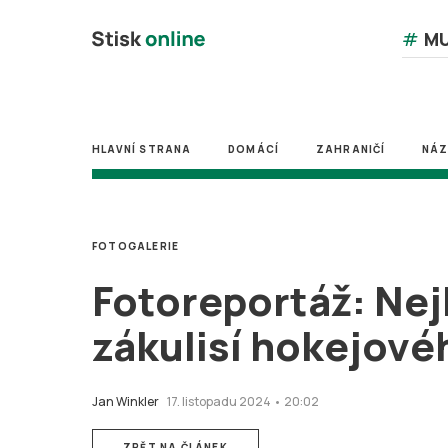
#
MU
HLAVNÍ STRANA
DOMÁCÍ
ZAHRANIČÍ
NÁ
FOTOGALERIE
Fotoreportáž: Nejl
zákulisí hokejové
Jan Winkler
17. listopadu 2024 • 20:02
ZPĚT NA ČLÁNEK