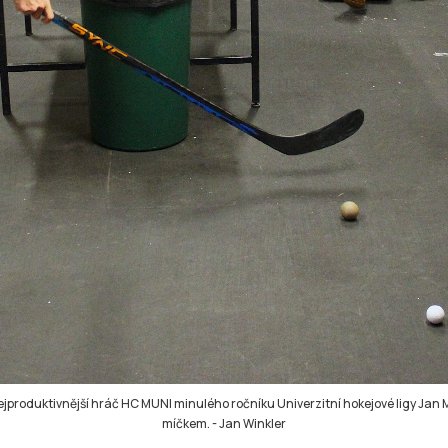
Nejproduktivnější hráč HC MUNI minulého ročníku Univerzitní hokejové ligy Jan
míčkem.
-
Jan Winkler