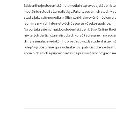
Stisk online je studentský multimediální zpravodajský deník t
mediálních studií a žurnalistiky z Fakulty sociálních studií Ma
studia jako cvičné médium. Stisk vznikl jako cvičné médium pro 
jedním z prvních internetových časopisů v České republice.
Na portálu zájemci najdou studentský deník Stisk Online, Rádio
některých dalších žurnalistických kurzů (s přesahem na sociál
dílny je simulace redakčního prostředí, každý student si tak 
role při výrobě online zpravodajského či publicistického obsahu
sociálních sítích a připravit se tak na praxi v různých typech mé