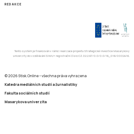
Tento systém je financován v rámci realizace projektu Strategické investice Masarykovy
univerzity do vzdělávání SIMU+ registrační číslo CZ.02.2.67/0.0/0.0/16_016/0002416.
© 2026 Stisk.Online – všechna práva vyhrazena
Katedra mediálních studií a žurnalistiky
Fakulta sociálních studií
Masarykova univerzita