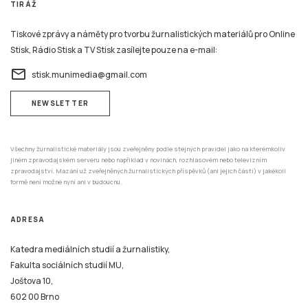
email
stisk.munimedia@gmail.com
NEWSLETTER
Všechny žurnalistické materiály jsou zveřejněny podle stejných pravidel jako na kterémkoliv
jiném zpravodajském serveru nebo například v novinách, rozhlasovém nebo televizním
zpravodajství. Mazání už zveřejněných žurnalistických příspěvků (ani jejich částí) v jakékoli
formě není možné nyní ani v budoucnu.
ADRESA
Katedra mediálních studií a žurnalistiky,
Fakulta sociálních studií MU,
Joštova 10,
602 00 Brno
REDAKCE