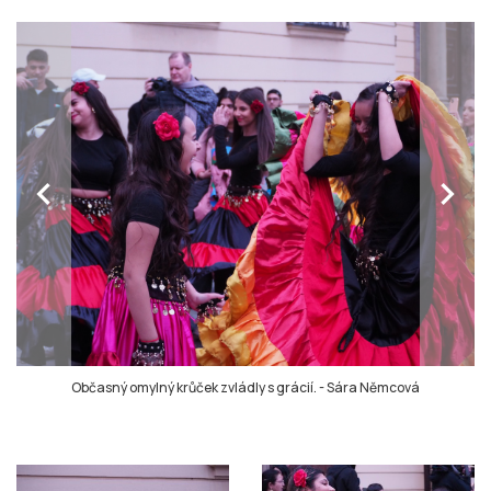
chevron_left
chevron_right
Občasný omylný krůček zvládly s grácií.
-
Sára Němcová