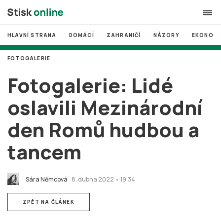
HLAVNÍ STRANA
DOMÁCÍ
ZAHRANIČÍ
NÁZORY
EKONOMI
search
FOTOGALERIE
#
MUNI
Fotogalerie: Lidé
#
Brno
oslavili Mezinárodní
#
volby
den Romů hudbou a
login
PŘIHLÁSIT SE
tancem
Zapomněli jste heslo?
Založit nový účet
Sára Němcová
8. dubna 2022 • 19:34
ZPĚT NA ČLÁNEK