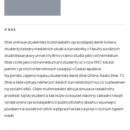
O NÁS
Stisk online je studentský multimediální zpravodajský deník tvořený
studenty Katedry mediálních studií a žurnalistiky z Fakulty sociálních
studií Masarykovy univerzity Brno v rámci studia jako cvičné médium.
Stisk vznikl jako cvičné médium pro studenty už v roce 1997, kdy byl
jedním z prvních internetových časopisů v České republice.
Na portálu zájemci najdou studentský deník Stisk Online, Rádio Stisk, TV
Stisk a také výstupy některých dalších žurnalistických kurzů (s přesahem
na sociální sítě). Cílem multimediální dílny je simulace redakčního
prostředí, každý student si tak může vyzkoušet všechny základní role při
výrobě online zpravodajského či publicistického obsahu i související
působení na sociálních sítích a připravit se tak na praxi v různých typech
médií.
TIRÁŽ
Tiskové zprávy a náměty pro tvorbu žurnalistických materiálů pro Online
Stisk, Rádio Stisk a TV Stisk zasílejte pouze na e-mail: