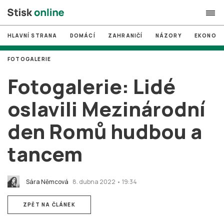
HLAVNÍ STRANA
DOMÁCÍ
ZAHRANIČÍ
NÁZORY
EKONOMI
search
FOTOGALERIE
#
MUNI
Fotogalerie: Lidé
#
Brno
oslavili Mezinárodní
#
volby
den Romů hudbou a
login
PŘIHLÁSIT SE
tancem
Zapomněli jste heslo?
Založit nový účet
Sára Němcová
8. dubna 2022 • 19:34
ZPĚT NA ČLÁNEK