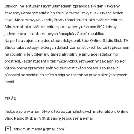
Stisk online je studentský multimediální zpravodajský deník tvořený
studenty Katedry mediálních studií a žurnalistiky z Fakulty sociálních
studií Masarykovy univerzity Brno v rámci studia jako cvičné médium.
Stisk vznikl jako cvičné médium pro studenty už v roce 1997, kdy byl
jedním z prvních internetových časopisů v České republice.
Na portálu zájemci najdou studentský deník Stisk Online, Rádio Stisk, TV
Stisk a také výstupy některých dalších žurnalistických kurzů (s přesahem
na sociální sítě). Cílem multimediální dílny je simulace redakčního
prostředí, každý student si tak může vyzkoušet všechny základní role při
výrobě online zpravodajského či publicistického obsahu i související
působení na sociálních sítích a připravit se tak na praxi v různých typech
médií.
TIRÁŽ
Tiskové zprávy a náměty pro tvorbu žurnalistických materiálů pro Online
Stisk, Rádio Stisk a TV Stisk zasílejte pouze na e-mail:
email
stisk.munimedia@gmail.com