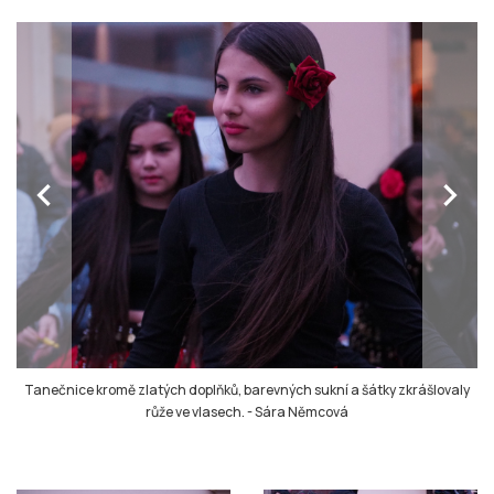
chevron_left
chevron_right
Tanečnice kromě zlatých doplňků, barevných sukní a šátky zkrášlovaly
růže ve vlasech.
-
Sára Němcová