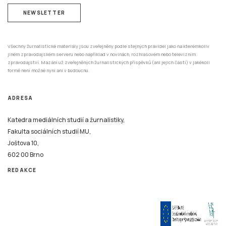
NEWSLETTER
Všechny žurnalistické materiály jsou zveřejněny podle stejných pravidel jako na kterémkoliv
jiném zpravodajském serveru nebo například v novinách, rozhlasovém nebo televizním
zpravodajství. Mazání už zveřejněných žurnalistických příspěvků (ani jejich částí) v jakékoli
formě není možné nyní ani v budoucnu.
ADRESA
Katedra mediálních studií a žurnalistiky,
Fakulta sociálních studií MU,
Joštova 10,
602 00 Brno
REDAKCE