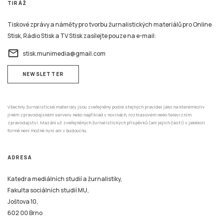
Tiskové zprávy a náměty pro tvorbu žurnalistických materiálů pro Online
Stisk, Rádio Stisk a TV Stisk zasílejte pouze na e-mail:
email
stisk.munimedia@gmail.com
NEWSLETTER
Všechny žurnalistické materiály jsou zveřejněny podle stejných pravidel jako na kterémkoliv
jiném zpravodajském serveru nebo například v novinách, rozhlasovém nebo televizním
zpravodajství. Mazání už zveřejněných žurnalistických příspěvků (ani jejich částí) v jakékoli
formě není možné nyní ani v budoucnu.
ADRESA
Katedra mediálních studií a žurnalistiky,
Fakulta sociálních studií MU,
Joštova 10,
602 00 Brno
REDAKCE