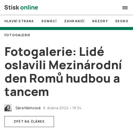
HLAVNÍ STRANA
DOMÁCÍ
ZAHRANIČÍ
NÁZORY
EKONOMI
search
FOTOGALERIE
#
MUNI
Fotogalerie: Lidé
#
Brno
oslavili Mezinárodní
#
volby
den Romů hudbou a
login
PŘIHLÁSIT SE
tancem
Zapomněli jste heslo?
Založit nový účet
Sára Němcová
8. dubna 2022 • 19:34
ZPĚT NA ČLÁNEK