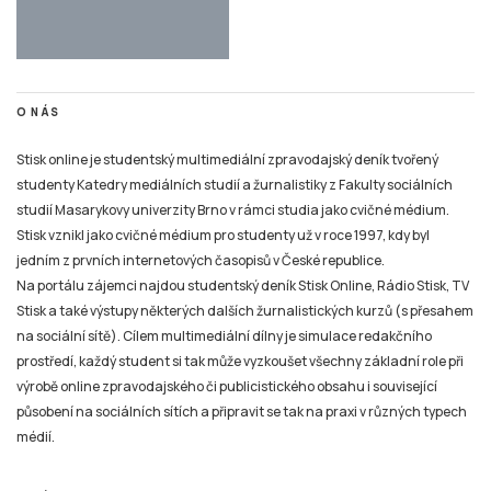
O NÁS
Stisk online je studentský multimediální zpravodajský deník tvořený
studenty Katedry mediálních studií a žurnalistiky z Fakulty sociálních
studií Masarykovy univerzity Brno v rámci studia jako cvičné médium.
Stisk vznikl jako cvičné médium pro studenty už v roce 1997, kdy byl
jedním z prvních internetových časopisů v České republice.
Na portálu zájemci najdou studentský deník Stisk Online, Rádio Stisk, TV
Stisk a také výstupy některých dalších žurnalistických kurzů (s přesahem
na sociální sítě). Cílem multimediální dílny je simulace redakčního
prostředí, každý student si tak může vyzkoušet všechny základní role při
výrobě online zpravodajského či publicistického obsahu i související
působení na sociálních sítích a připravit se tak na praxi v různých typech
médií.
TIRÁŽ