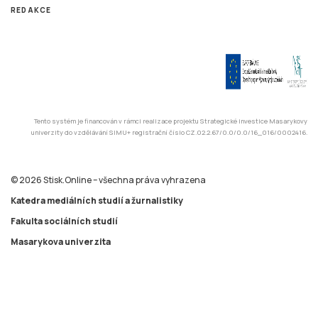
Tento systém je financován v rámci realizace projektu Strategické investice Masarykovy
univerzity do vzdělávání SIMU+ registrační číslo CZ.02.2.67/0.0/0.0/16_016/0002416.
© 2026 Stisk.Online – všechna práva vyhrazena
Katedra mediálních studií a žurnalistiky
Fakulta sociálních studií
Masarykova univerzita