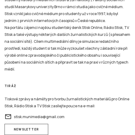
studií Masarykovy univerzity Brno v rámci studia jako cvičné médium.
Stisk vznikl jako cvičné médium pro studenty už v roce 1997, kdy byl
jedním z prvních internetových časopisů v České republice.
Na portálu zájemci najdou studentský deník Stisk Online, Rádio Stisk, TV
Stisk a také výstupy některých dalších žurnalistických kurzů (s přesahem
na sociální sítě). Cílem multimediální dílny je simulace redakčního
prostředí, každý student si tak může vyzkoušet všechny základní role při
výrobě online zpravodajského či publicistického obsahu i související
působení na sociálních sítích a připravit se tak na praxi v různých typech
médií.
TIRÁŽ
Tiskové zprávy a náměty pro tvorbu žurnalistických materiálů pro Online
Stisk, Rádio Stisk a TV Stisk zasílejte pouze na e-mail:
email
stisk.munimedia@gmail.com
NEWSLETTER