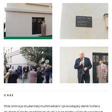
O NÁS
Stisk online je studentský multimediální zpravodajský deník tvořený
studenty Katedry mediálních studií a žurnalistiky z Fakulty sociálních