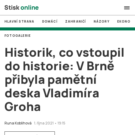
HLAVNÍ STRANA
DOMÁCÍ
ZAHRANIČÍ
NÁZORY
EKONOMI
search
FOTOGALERIE
#
MUNI
Historik, co vstoupil
#
Brno
do historie: V Brně
#
volby
přibyla pamětní
login
PŘIHLÁSIT SE
deska Vladimíra
Zapomněli jste heslo?
Založit nový účet
Groha
Runa Koblihová
1. října 2021 • 19:15