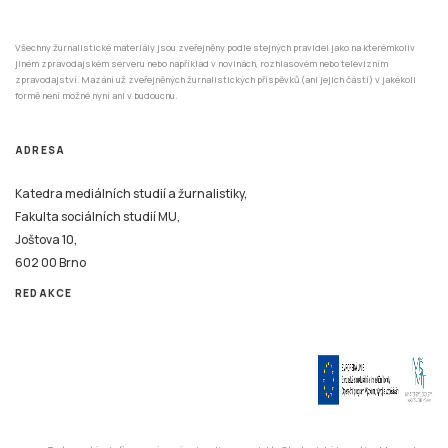
Všechny žurnalistické materiály jsou zveřejněny podle stejných pravidel jako na kterémkoliv
jiném zpravodajském serveru nebo například v novinách, rozhlasovém nebo televizním
zpravodajství. Mazání už zveřejněných žurnalistických příspěvků (ani jejich částí) v jakékoli
formě není možné nyní ani v budoucnu.
ADRESA
Katedra mediálních studií a žurnalistiky,
Fakulta sociálních studií MU,
Joštova 10,
602 00 Brno
REDAKCE