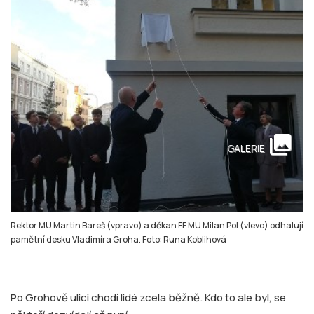
collections
GALERIE
Rektor MU Martin Bareš (vpravo) a děkan FF MU Milan Pol (vlevo) odhalují
pamětní desku Vladimíra Groha. Foto: Runa Koblihová
Po Grohově ulici chodí lidé zcela běžně. Kdo to ale byl, se