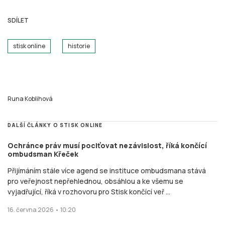
SDÍLET
stisk online
historie
Runa Koblihová
DALŠÍ ČLÁNKY O STISK ONLINE
Ochránce práv musí pociťovat nezávislost, říká končící
ombudsman Křeček
Přijímáním stále více agend se instituce ombudsmana stává
pro veřejnost nepřehlednou, obsáhlou a ke všemu se
vyjadřující, říká v rozhovoru pro Stisk končící veř ...
16. června 2026 • 10:20