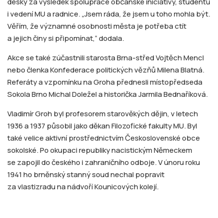
desky za výsledek spolupráce občanské iniciativy, studentů
i vedení MU a radnice. „Jsem ráda, že jsem u toho mohla být.
Věřím, že významné osobnosti města je potřeba ctít
a jejich činy si připomínat,“ dodala.
Akce se také zúčastnili starosta Brna-střed Vojtěch Mencl
nebo členka Konfederace politických vězňů Milena Blatná.
Referáty a vzpomínku na Groha přednesli místopředseda
Sokola Brno Michal Doležel a historička Jarmila Bednaříková.
Vladimír Groh byl profesorem starověkých dějin, v letech
1936 a 1937 působil jako děkan Filozofické fakulty MU. Byl
také velice aktivní prostřednictvím Československé obce
sokolské. Po okupaci republiky nacistickým Německem
se zapojil do českého i zahraničního odboje. V únoru roku
1941 ho brněnský stanný soud nechal popravit
za vlastizradu na nádvoří Kounicových kolejí.