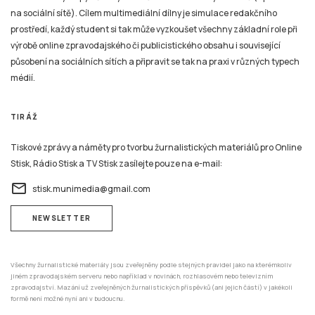
na sociální sítě). Cílem multimediální dílny je simulace redakčního
prostředí, každý student si tak může vyzkoušet všechny základní role při
výrobě online zpravodajského či publicistického obsahu i související
působení na sociálních sítích a připravit se tak na praxi v různých typech
médií.
TIRÁŽ
Tiskové zprávy a náměty pro tvorbu žurnalistických materiálů pro Online
Stisk, Rádio Stisk a TV Stisk zasílejte pouze na e-mail:
email
stisk.munimedia@gmail.com
NEWSLETTER
Všechny žurnalistické materiály jsou zveřejněny podle stejných pravidel jako na kterémkoliv
jiném zpravodajském serveru nebo například v novinách, rozhlasovém nebo televizním
zpravodajství. Mazání už zveřejněných žurnalistických příspěvků (ani jejich částí) v jakékoli
formě není možné nyní ani v budoucnu.