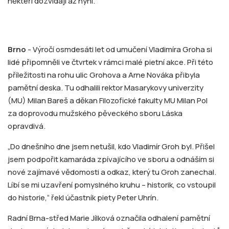
někteří dozvídají až nyní.
Brno
- Výročí osmdesáti let od umučení Vladimíra Groha si
lidé připomněli ve čtvrtek v rámci malé pietní akce. Při této
příležitosti na rohu ulic Grohova a Arne Nováka přibyla
pamětní deska. Tu odhalili rektor Masarykovy univerzity
(MU) Milan Bareš a děkan Filozofické fakulty MU Milan Pol
za doprovodu mužského pěveckého sboru Láska
opravdivá.
„Do dnešního dne jsem netušil, kdo Vladimír Groh byl. Přišel
jsem podpořit kamaráda zpívajícího ve sboru a odnáším si
nové zajímavé vědomosti a odkaz, který tu Groh zanechal.
Líbí se mi uzavření pomyslného kruhu – historik, co vstoupil
do historie,“ řekl účastník piety Peter Uhrín.
Radní Brna-střed Marie Jílková označila odhalení pamětní