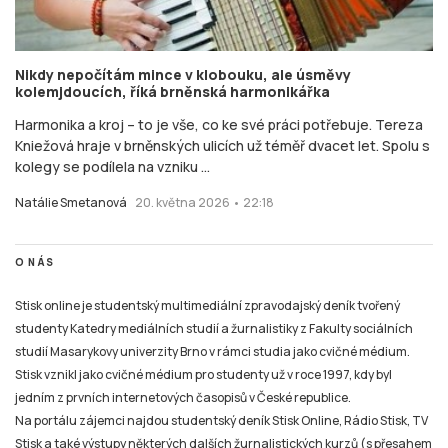
Nikdy nepočítám mince v klobouku, ale úsměvy
kolemjdoucích, říká brněnská harmonikářka
Harmonika a kroj – to je vše, co ke své práci potřebuje. Tereza
Kniežová hraje v brněnských ulicích už téměř dvacet let. Spolu s
kolegy se podílela na vzniku ...
Natálie Smetanová
20. května 2026 • 22:18
O NÁS
Stisk online je studentský multimediální zpravodajský deník tvořený
studenty Katedry mediálních studií a žurnalistiky z Fakulty sociálních
studií Masarykovy univerzity Brno v rámci studia jako cvičné médium.
Stisk vznikl jako cvičné médium pro studenty už v roce 1997, kdy byl
jedním z prvních internetových časopisů v České republice.
Na portálu zájemci najdou studentský deník Stisk Online, Rádio Stisk, TV
Stisk a také výstupy některých dalších žurnalistických kurzů (s přesahem