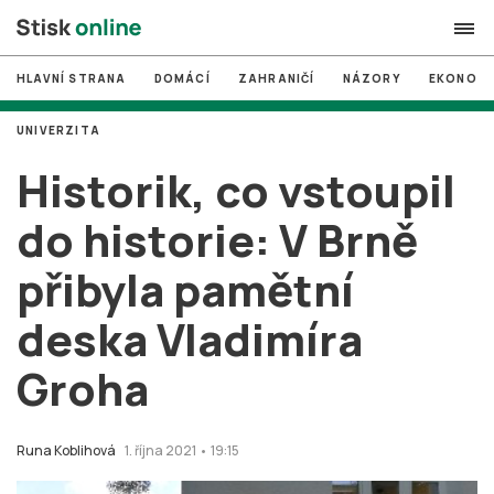
HLAVNÍ STRANA
DOMÁCÍ
ZAHRANIČÍ
NÁZORY
EKONOMI
search
UNIVERZITA
#
MUNI
Historik, co vstoupil
#
Brno
do historie: V Brně
#
volby
přibyla pamětní
login
PŘIHLÁSIT SE
deska Vladimíra
Zapomněli jste heslo?
Založit nový účet
Groha
Runa Koblihová
1. října 2021 • 19:15