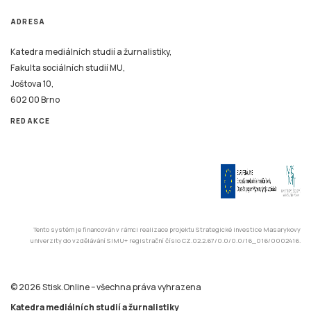
ADRESA
Katedra mediálních studií a žurnalistiky,
Fakulta sociálních studií MU,
Joštova 10,
602 00 Brno
REDAKCE
Tento systém je financován v rámci realizace projektu Strategické investice Masarykovy
univerzity do vzdělávání SIMU+ registrační číslo CZ.02.2.67/0.0/0.0/16_016/0002416.
© 2026 Stisk.Online – všechna práva vyhrazena
Katedra mediálních studií a žurnalistiky