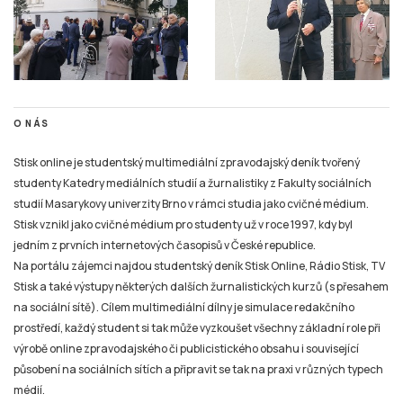
O NÁS
Stisk online je studentský multimediální zpravodajský deník tvořený
studenty Katedry mediálních studií a žurnalistiky z Fakulty sociálních
studií Masarykovy univerzity Brno v rámci studia jako cvičné médium.
Stisk vznikl jako cvičné médium pro studenty už v roce 1997, kdy byl
jedním z prvních internetových časopisů v České republice.
Na portálu zájemci najdou studentský deník Stisk Online, Rádio Stisk, TV
Stisk a také výstupy některých dalších žurnalistických kurzů (s přesahem
na sociální sítě). Cílem multimediální dílny je simulace redakčního
prostředí, každý student si tak může vyzkoušet všechny základní role při
výrobě online zpravodajského či publicistického obsahu i související
působení na sociálních sítích a připravit se tak na praxi v různých typech
médií.