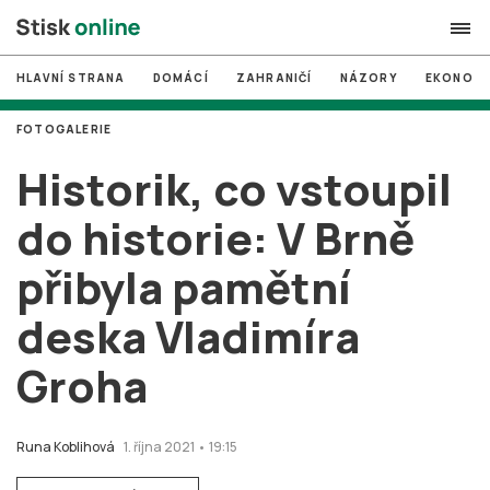
HLAVNÍ STRANA
DOMÁCÍ
ZAHRANIČÍ
NÁZORY
EKONOMI
search
FOTOGALERIE
#
MUNI
Historik, co vstoupil
#
Brno
do historie: V Brně
#
volby
přibyla pamětní
login
PŘIHLÁSIT SE
deska Vladimíra
Zapomněli jste heslo?
Založit nový účet
Groha
Runa Koblihová
1. října 2021 • 19:15