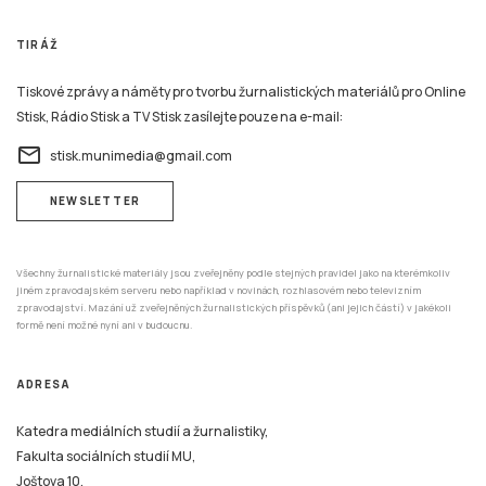
TIRÁŽ
Tiskové zprávy a náměty pro tvorbu žurnalistických materiálů pro Online
Stisk, Rádio Stisk a TV Stisk zasílejte pouze na e-mail:
email
stisk.munimedia@gmail.com
NEWSLETTER
Všechny žurnalistické materiály jsou zveřejněny podle stejných pravidel jako na kterémkoliv
jiném zpravodajském serveru nebo například v novinách, rozhlasovém nebo televizním
zpravodajství. Mazání už zveřejněných žurnalistických příspěvků (ani jejich částí) v jakékoli
formě není možné nyní ani v budoucnu.
ADRESA
Katedra mediálních studií a žurnalistiky,
Fakulta sociálních studií MU,
Joštova 10,