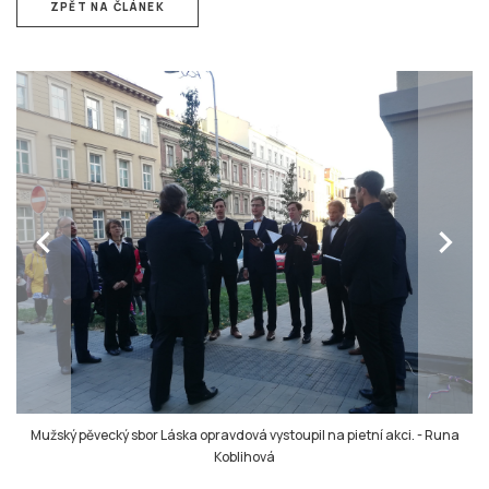
ZPĚT NA ČLÁNEK
chevron_left
chevron_right
Mužský pěvecký sbor Láska opravdová vystoupil na pietní akci.
-
Runa
Koblihová