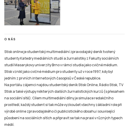
O NÁS
Stisk online je studentský multimediální zpravodajský deník tvořený
studenty Katedry mediálních studií a žurnalistiky z Fakulty sociálních
studií Masarykovy univerzity Brno v rámci studia jako cvičné médium.
Stisk vznikl jako cvičné médium pro studenty už v roce 1997, kdy byl
jedním z prvních internetových časopisů v České republice.
Na portálu zájemci najdou studentský deník Stisk Online, Rádio Stisk, TV
Stisk a také výstupy některých dalších žurnalistických kurzů (s přesahem
na sociální sítě). Cílem multimediální dílny je simulace redakčního
prostředí, každý student si tak může vyzkoušet všechny základní role při
výrobě online zpravodajského či publicistického obsahu i související
působení na sociálních sítích a připravit se tak na praxi v různých typech
médií.