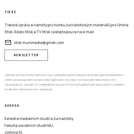
TIRÁŽ
Tiskové zprávy a náměty pro tvorbu žurnalistických materiálů pro Online
Stisk, Rádio Stisk a TV Stisk zasílejte pouze na e-mail:
email
stisk.munimedia@gmail.com
NEWSLETTER
Všechny žurnalistické materiály jsou zveřejněny podle stejných pravidel jako na kterémkoliv
jiném zpravodajském serveru nebo například v novinách, rozhlasovém nebo televizním
zpravodajství. Mazání už zveřejněných žurnalistických příspěvků (ani jejich částí) v jakékoli
formě není možné nyní ani v budoucnu.
ADRESA
Katedra mediálních studií a žurnalistiky,
Fakulta sociálních studií MU,
Joštova 10,