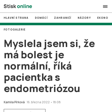
HLAVNÍ STRANA
DOMÁCÍ
ZAHRANIČÍ
NÁZORY
EKONOMI
search
FOTOGALERIE
#
MUNI
Myslela jsem si, že
#
Brno
má bolest je
#
volby
normální, říká
login
PŘIHLÁSIT SE
pacientka s
Zapomněli jste heslo?
Založit nový účet
endometriózou
Kamila Pírková
16. března 2022 • 18:08