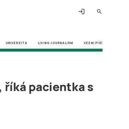
login
search
UNIVERZITA
LIVING JOURNALISM
VĚZNI PÍŠÍ
 říká pacientka s