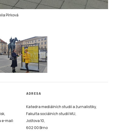
ila Pírková
ADRESA
Katedra mediálních studií a žurnalistiky,
isk,
Fakulta sociálních studií MU,
a e-mail:
Joštova 10,
602 00 Brno