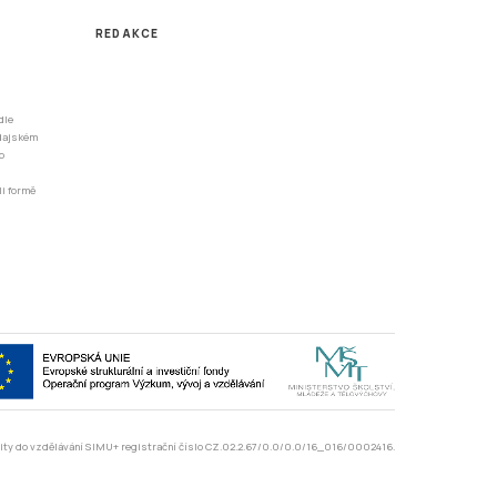
REDAKCE
dle
odajském
o
li formě
rzity do vzdělávání SIMU+ registrační číslo CZ.02.2.67/0.0/0.0/16_016/0002416.