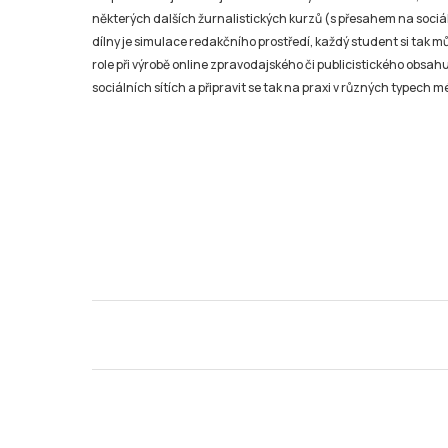
některých dalších žurnalistických kurzů (s přesahem na sociál
dílny je simulace redakčního prostředí, každý student si tak 
role při výrobě online zpravodajského či publicistického obsahu
sociálních sítích a připravit se tak na praxi v různých typech mé