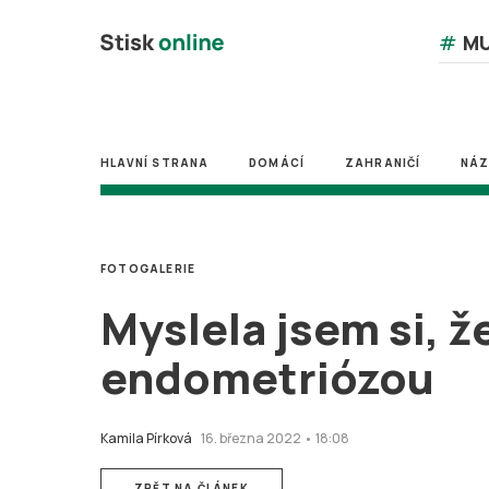
#
MU
HLAVNÍ STRANA
DOMÁCÍ
ZAHRANIČÍ
NÁ
FOTOGALERIE
Myslela jsem si, ž
endometriózou
Kamila Pírková
16. března 2022 • 18:08
ZPĚT NA ČLÁNEK