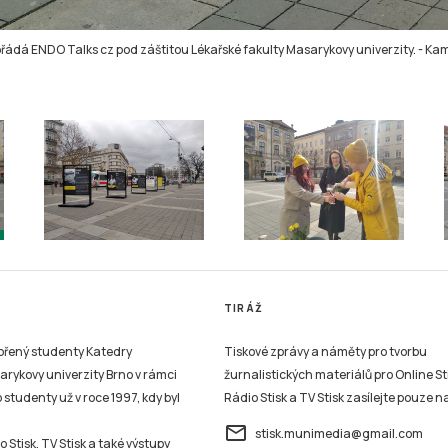
řádá ENDO Talks cz pod záštitou Lékařské fakulty Masarykovy univerzity.
-
Kam
TIRÁŽ
vořený studenty Katedry
Tiskové zprávy a náměty pro tvorbu
sarykovy univerzity Brno v rámci
žurnalistických materiálů pro Online St
studenty už v roce 1997, kdy byl
Rádio Stisk a TV Stisk zasílejte pouze n
email
stisk.munimedia@gmail.com
 Stisk, TV Stisk a také výstupy