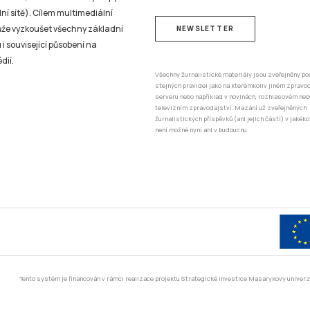
ní sítě). Cílem multimediální
může vyzkoušet všechny základní
NEWSLETTER
 i související působení na
dií.
Všechny žurnalistické materiály jsou zveřejněny po
stejných pravidel jako na kterémkoliv jiném zprav
serveru nebo například v novinách, rozhlasovém neb
televizním zpravodajství. Mazání už zveřejněných
žurnalistických příspěvků (ani jejich částí) v jakéko
není možné nyní ani v budoucnu.
Tento systém je financován v rámci realizace projektu Strategické investice Masarykovy unive