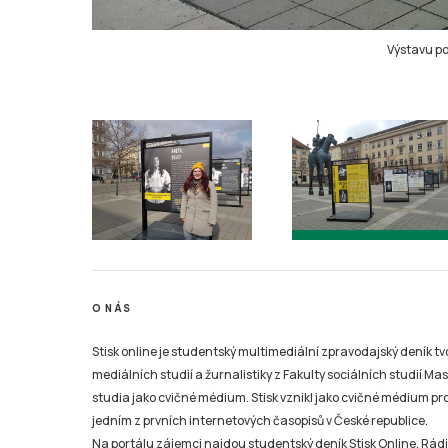
Výstavu po
O NÁS
Stisk online je studentský multimediální zpravodajský deník t
mediálních studií a žurnalistiky z Fakulty sociálních studií Ma
studia jako cvičné médium. Stisk vznikl jako cvičné médium pro 
jedním z prvních internetových časopisů v České republice.
Na portálu zájemci najdou studentský deník Stisk Online, Rádio