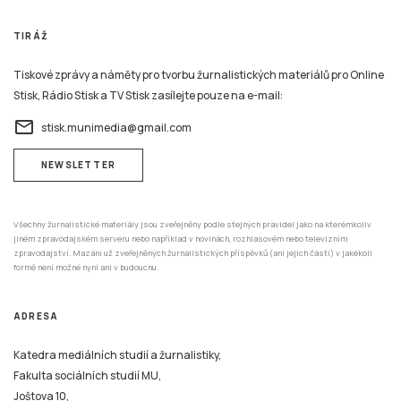
TIRÁŽ
Tiskové zprávy a náměty pro tvorbu žurnalistických materiálů pro Online
Stisk, Rádio Stisk a TV Stisk zasílejte pouze na e-mail:
email
stisk.munimedia@gmail.com
NEWSLETTER
Všechny žurnalistické materiály jsou zveřejněny podle stejných pravidel jako na kterémkoliv
jiném zpravodajském serveru nebo například v novinách, rozhlasovém nebo televizním
zpravodajství. Mazání už zveřejněných žurnalistických příspěvků (ani jejich částí) v jakékoli
formě není možné nyní ani v budoucnu.
ADRESA
Katedra mediálních studií a žurnalistiky,
Fakulta sociálních studií MU,
Joštova 10,