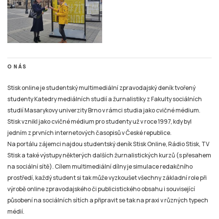
O NÁS
Stisk online je studentský multimediální zpravodajský deník tvořený
studenty Katedry mediálních studií a žurnalistiky z Fakulty sociálních
studií Masarykovy univerzity Brno v rámci studia jako cvičné médium.
Stisk vznikl jako cvičné médium pro studenty už v roce 1997, kdy byl
jedním z prvních internetových časopisů v České republice.
Na portálu zájemci najdou studentský deník Stisk Online, Rádio Stisk, TV
Stisk a také výstupy některých dalších žurnalistických kurzů (s přesahem
na sociální sítě). Cílem multimediální dílny je simulace redakčního
prostředí, každý student si tak může vyzkoušet všechny základní role při
výrobě online zpravodajského či publicistického obsahu i související
působení na sociálních sítích a připravit se tak na praxi v různých typech
médií.