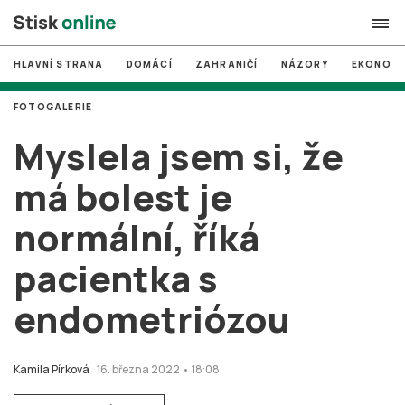
HLAVNÍ STRANA
DOMÁCÍ
ZAHRANIČÍ
NÁZORY
EKONOMI
search
FOTOGALERIE
#
MUNI
Myslela jsem si, že
#
Brno
má bolest je
#
volby
normální, říká
login
PŘIHLÁSIT SE
pacientka s
Zapomněli jste heslo?
Založit nový účet
endometriózou
Kamila Pírková
16. března 2022 • 18:08