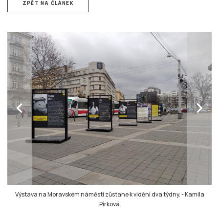
ZPĚT NA ČLÁNEK
chevron_left
chevron_right
Výstava na Moravském náměstí zůstane k vidění dva týdny.
-
Kamila
Pírková