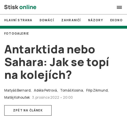
HLAVNÍ STRANA
DOMÁCÍ
ZAHRANIČÍ
NÁZORY
EKONOMI
search
FOTOGALERIE
#
MUNI
Antarktida nebo
#
Brno
Sahara: Jak se topí
#
volby
na kolejích?
login
PŘIHLÁSIT SE
Zapomněli jste heslo?
Matyáš Bernard,
Adéla Petrová,
Tomáš Kosina,
Filip Zikmund,
Založit nový účet
Matěj Kohoutek
3. prosince 2022 • 20:00
ZPĚT NA ČLÁNEK