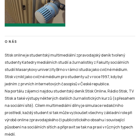
O NÁS
Stisk online je studentský multimediální zpravodajský deník tvořený
studenty Katedry mediálních studií a žurnalistiky z Fakulty sociálních
studií Masarykovy univerzity Brno v rámci studia jako cvičné médium.
Stisk vznikl jako cvičné médium pro studenty už v roce 1997, kdy byl
jedním z prvních internetových časopisů v České republice.
Na portálu zájemci najdou studentský deník Stisk Online, Rádio Stisk, TV
Stisk a také výstupy některých dalších žurnalistických kurzů (s přesahem
na sociální sítě). Cílem multimediální dílny je simulace redakčního
prostředí, každý student si tak může vyzkoušet všechny základní role při
výrobě online zpravodajského či publicistického obsahu i související
působení na sociálních sítích a připravit se tak na praxi v různých typech
médií.