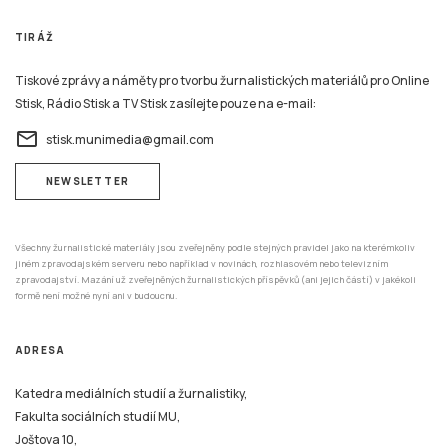
TIRÁŽ
Tiskové zprávy a náměty pro tvorbu žurnalistických materiálů pro Online
Stisk, Rádio Stisk a TV Stisk zasílejte pouze na e-mail:
email
stisk.munimedia@gmail.com
NEWSLETTER
Všechny žurnalistické materiály jsou zveřejněny podle stejných pravidel jako na kterémkoliv
jiném zpravodajském serveru nebo například v novinách, rozhlasovém nebo televizním
zpravodajství. Mazání už zveřejněných žurnalistických příspěvků (ani jejich částí) v jakékoli
formě není možné nyní ani v budoucnu.
ADRESA
Katedra mediálních studií a žurnalistiky,
Fakulta sociálních studií MU,
Joštova 10,